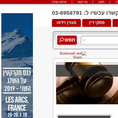
ר
תקנון
צור קשר
פרסם אצלנו
יו ל: 03-6958791
פסקי דין
מגזין וידאו