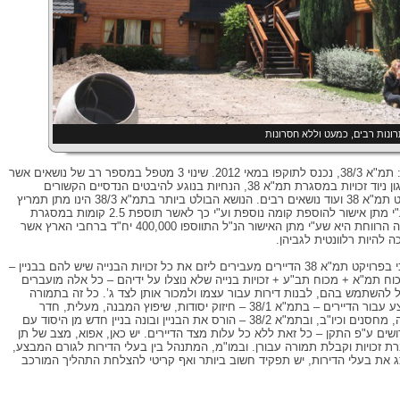
מסלול שלישי: תמ"א 38/3, נכנס לתוקפו במאי 2012. שינוי 3 מטפל במספר רב של נושאים אשר
דרשו טיפול כגון ניוד זכויות במסגרת תמ"א 38, הנחיות בנוגע להיבטים הנדסיים הקשורים
בביצוע פרויקט תמ"א 38 ועוד נושאים רבים. הנושא הבולט ביותר בתמ"א 38/3 הינו מתן תמריץ
כלכלי נוסף ע"י מתן אישור להוספת קומה נוספת וע"י כך לאשר תוספת 2.5 קומות במסגרת
תמ"א. הסברה הרווחת היא שע"י מתן האישור הנ"ל התווספו 400,000 יח"ד ברחבי הארץ אשר
חשוב להבין כי בפרויקט תמ"א 38 הדיירים מעבירים ליזם את כל זכויות הבנייה שיש להם בבניין –
כוח תמ"א + מכוח תב"ע + זכויות בנייה שלא נוצלו על ידיהם – כל אלה מועברים
כל להשתמש בהם, לבנות דירות עבור עצמו ולמכור אותן לצד ג’. כל זה בתמורה
לכך שהוא יבצע עבור הדיירים – בתמ"א 38/1 – חיזוק יסודות, שיפוץ המבנה, מעלית, חדר
מדרגות, חנייה, מחסנים וכיו"ב, ובתמ"א 38/2 – הורס את הבניין ובונה בניין חדש מן היסוד עם
ושים ע"פ התקן – כל זאת ללא כל עלות מצד הדיירים. יש כאן, אפוא, מצב של תן
ת זכויות וקבלת תמורה עבורן. ובמו"מ, המתנהל בין בעלי הדירות לגורם המבצע,
ג את בעלי הדירות, יש תפקיד חשוב ביותר ואף קריטי להצלחת התהליך המורכב