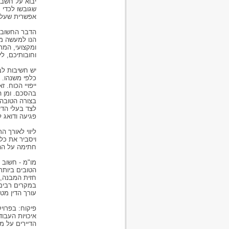
יבוא על חשבו
שגובשו לכדי 
אפשרית שעלול
הנו למעשה מע
וחובותיכם, לי
יש חשיבות לב
כלפי משנהו. 
ייפויי הכוח. 
בהסכם. ומן ה
בצורה הטובה 
לצד בעלי הדי
פגיעה ודואג ל
ליווי לאורך ה
ויסביר את כל
חתימה על ההס
מו"מ - חשוב 
חזית המבנה, 
במקרים רבים 
עורך הדין מטע
פיקוח: בפרו
איכויות העבו
הדיירים על מ