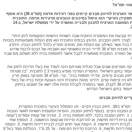
מהי תמ"א?
תוכנית המתאר הארצית לחיזוק מבנים קיימים בפני רעידות אדמה (תמ"א 38) היא אוסף
פקידן העיקרי הוא טיפול בסיכונים הנובעים מרעידות אדמה. התוכנית
הוכנה ביוזמת המועצה הארצית לתכנון ולבנייה ואושרה על ידי ממשלת ישראל, ב-14
ית קובעות את המסגרת החוקית שבה רשאיות הרשויות המקומיות ליתן היתרי
 לצורך חיזוק המבנים. ההיגיון בבסיס התוכנית הוא מתן הקלות משמעותיות בזכויות
 בניה אשר בשילוב עם הקלות מס, מהווים תמריץ כלכלי לחיזוק הבניין. היתרון
המרכזי שמקנה תוכנית תמ"א 38 לדיירי הבית המשותף הוא השבחה של הנכס לרבות שדרוג
של האזרח. התוכנית מאפשרת לקבל אישור לתוספות בנייה ללא תשלום מס שבח
.
קה תמריצים שונים שכל תכלית מטרתם הינה לעודד את בעלי הדירות לחזק את
המבנה כך שיעמוד בתקן הישראלי. התמריץ המרכזי מופיע בסעיף 2.3 לתוכנית: "בין מטרות
תמ"א ביצוע חיזוק מבנים קיימים, על-ידי תוספת בניה", קרי, תמ"א 38 מעניקה באופן חריג
שלא היו קיימות קודם. דהיינו: מהות התוכנית הינה הענקת זכויות בנייה של בעלי
הדירות מכוח תמ"א 38 לקבלן, אשר בתמורה לקבלת זכויות אלה יישא על חשבונו בחיזוק
עמוד בתקן הישראלי הנדרש.
יים לחיזוק מבנים:
מסלול ראשון: תמ"א 38/1, חיזוק הבניין הקיים - זהו המסלול העיקרי בתוכנית המקורית,
 המבנה הקיים. בנוסף לחיזוק המבנה, הועדות המקומית רשאיות לאשר הטבות
נוספות ועיקרן: 1. חיזוק המבנה בלבד, ללא תוספות בנייה. 2. סגירה של קומת עמודים ("קומה
מפולשת") לשם בניית דירות חדשות, או להרחבת הדירות שבקומה הראשונה. 3. הוספת שתי
קומות נוספות לבניית דירות חדשות. 4. הקמת אגף חדש לבניין לבניית דירות חדשות. 5. הקמת
קומת גג להוספת דירות חדשות. 6. הרחבת הדירות הקיימות - עד 25 מ"ר, הכוללות ממד בעל 9