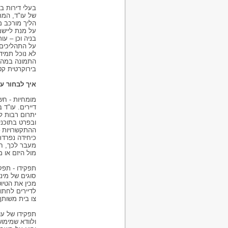
הליך מורכב מ
על מנת ליישם
על התהליכים 
לא נוכל תמיד
התמונה במהר
בירוקרטית ק
איך לבחור עור
מומחיות - חשו
דיירים. עו"ד 
ההתקשרויות –
מעבר לכך, חש
מול היזם או 
תפקידו - תפקי
סוגים של מינו
מכין את הטיו
לדיירים לחתו
צו בית משות
תפקידו של עור
ולוודא שמימו