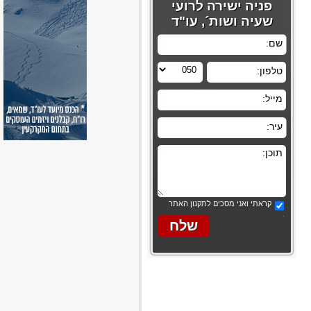
פניה ישירה לרועי
שעיה ושות´, עו"ד
קראתי ואני מסכים לתקנון האתר