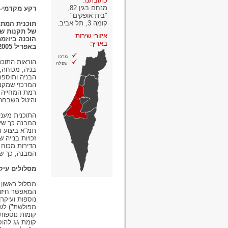
כתובתנו:
מנחם בגין 82,
רקע מקדמי-
"בית אופקים"
קומה 3, תל אביב.
של תקנות שת
איזורי שירות
בארץ:
באפריל 2005.
מרכז
הוראות התוכנ
שפלה
בניה, מכוחה,
הבניה ותוספת
רמת המחייה 
והיטל השבחה
התוכנית מעני
זכויות בנייה 
המבנה, כך שי
מסלולים עיקר
המאפשר חיזוק