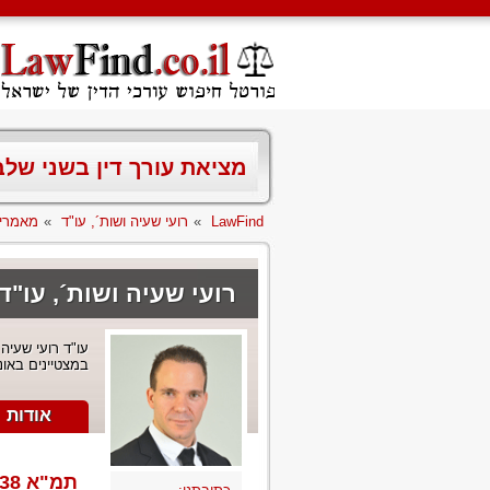
מציאת עורך דין בשני של
LawFind
»
רועי שעיה ושות´, עו"ד
»
מאמרי
רועי שעיה ושות´, עו"ד
עו"ד רועי שעיה
במצטיינים באונ
אודות
תמ"א 38 - הסבר, מסלולים - והליך בחירת עו"ד