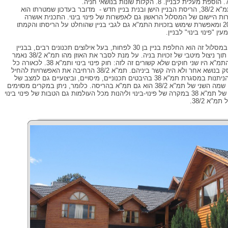
מסלול שני: תמ"א 38/2, הריסת הבניין הישן ובנית בניין חדש - מדובר בעדכון שמטרתו הוא
 היישום של המסלול הראשון גם לאפשרות של פינוי בינוי. התכנית אושרה
בפברואר 2010 ומאפשרת שימוש בזכויות התמ"א גם לגבי בניין שהוחלט על הריסתו והקמתו
ן "פינוי בינוי" לבניין.
היתרון הגדול במסלול זה הוא החלפת בניין בן 30 לפחות, בעל אילוצים תכנונים רבים, בבניין
חדש ומודרני, תוך ניצול מיטבי של זכויות בניה. על מנת לסבר את האוזן מהו תמ"א 38/2 נאמר
שעד פרסום התמ"א היו שני חוקים שלא קשורים זה לזה: חוק פינוי בינוי ותמ"א 38. לכאורה כל
אחד מהם עסק בנושא אחר ולא היה קשר ביניהם. תמ"א 38/2 הרחיבה את האפשרויות להחיל
את ההטבות הניתנות במסגרת תמ"א 38 בהיבטים תכנוניים, מיסויים, וביצועיים גם למצב של
פינוי בינוי ולכן שמה השני של תמ"א 38/2 הוא גם תמ"א בהריסה. כלומר, ניתן במקרים מסוימים
לקבל הטבות של תמ"א 38 במקרה של פינוי-בינוי וליהנות מכל העולמות גם הטבות של פינוי בינוי
מ"א 38/2.