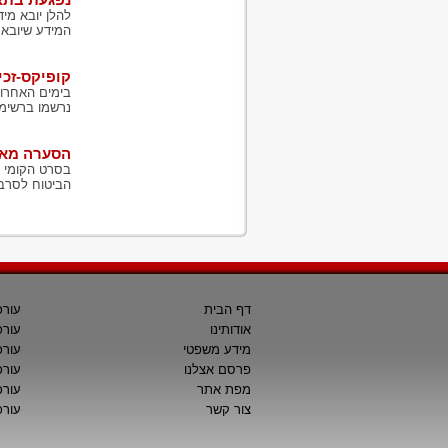
להלן יובא מי
המידע שיובא ל
קופיקס-זכי
נרשמו ברשימ
הסערה מאחו
בסרט הקומי "
הביטוח לסרב 
דף הבית
עורכ
אודותינו
עורכ
מידע משפטי
עורכ
פרסם אצלנו
עורכי
מפת אתר
עורכ
צור קשר
עורכ