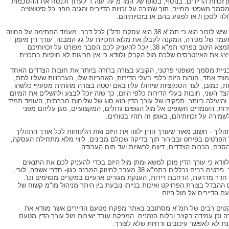
ן זכויות הדיירים. בנוסף, בסופו של המו"מ על עוה"ד לערוך ולנסח את ההסכמות
מסמך משפטי מחייב, תוך שמירה על זכויות הדיירים והגנה מפני כל סיטואציה
ה לסכן ו/ או לפגוע בהם או בזכויותיהם.
הדבר החשוב שיש לזכור הוא כי תמ"א 38 היא עסקת נדל"ן לכל דבר. מעמד החתימה על החוזה
מד של מכירה, המקנה לקבלן את מלוא הזכויות על גג המבנה. עורך דין מיומן
ומקצועי, המתמצא היטב בפרטי תמ"א 38, יוכל להעניק לכם הסבר מפורט על זכויותיכם
יצג את האינטרסים שלכם מול הקבלן ולוודא כי אין חריגות לא חוקיות בתכנית.
ניית מסמך משפטי פרטני, הקובע בצורה ברורה ביותר את חובות הצדדים האחד
מצד אחד, חובות היזם כלפי בעלי הדירות, האחריות שלו, הערבויות שעליו לתת,
זאת, כמובן, לצד הסנקציות שיחולו עליו באם יסטה בצורה מהותית מסעיף כלשהו
צד השני, חובות בעלי הדירות כלפי היזם, כך שזה יוכל לבצע ולהשלים את המיזם
והיעילה ביותר. תפקידו של עורך הדין הוא סוג של שליחות חברתית, העומד תמיד
רות, העומדים חשופים אל מול הגופים גדולים, המקצועיים, מגן עליהם מפני
שמירה על זכויותיהם, באופן זה תהיו בטוחים.
תהליך - חשוב מאוד שעורך הדין ילווה את היזם ואת הלקוחות לכל אורך התהליך
 הפרטים בפירוט ובבירור תוך בדיקה שכולם מבינים. ליווי מלא מתחילת העסקה,
כם, הכרות הצדדים, דיווח לרשויות ועד תום העבודה.
לוודא כי עורך הדין מוכן למשא ומתן מול היזם בכדי להעניק לכם את התנאים
הטובים ביותר. פרטים רבים נכללים בתמ"א 38 מעבר לחיזוק המבנה כגון- חדרי אשפה, לובי,
חדר מדרגות, הרחבת דירות, הענקת מגורים ארעיים במקרים מסוימים וכו'.
ההבדל בצורת הפרויקט ואיכות בנייתו נובעת בין היתר מניהול מו"מ קשוח של
ם הדיירים אל מול היזם.
יקטים רבים של תמ"א מסתובב באתר מפקח מטעם הדיירים אשר מוודא את
דה וכן עמידה בקצב ובלוח הזמנים. המפקח עובד ישירות מול עורך הדין מטעם
נת לא לאפשר עיכובים ודחיות שלא לצורך.