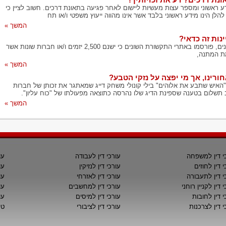
דע ראשוני ומספר עצות מעשיות ליישום לאחר פגיעה בתאונת דרכים. חשוב לציין כי
הלן הינו מידע ראשוני בלבד אשר אינו מהווה ייעוץ משפטי ו/או תח
המשך »
ינות זה כדאי?
בימים האחרונים, פורסמו באתרי התקשורת השונים כי ישנם 2,500 יזמים ו/או חברות שונות אשר
ת המתנה,
המשך »
רינו, אך מי יפצה על נזקי הטבע?
האיש שתבע את אלוהים" בילי קונולי משחק דייג שמאתגר את זכותן של חברות
תשלום בטענה שספינת הדיג שלו נהרסה כתוצאה מפעולתו של "כוח עליון".
המשך »
י דין למשפחה
עורכי דין לעבודה
עו
י דין לחוזים
עורכי דין לנזיקין
עו
י דין לתעבורה
עורכי דין לאזרחי
עו
 דין לקניין רוחני
עורכי דין למחשבים
עו
י דין לחובות
עורכי דין למיסים
עו
י דין לצרכנות
עורכי דין לציבורי
טי