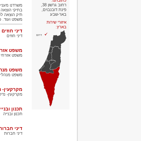
כתובתנו:
רחוב גרשון 38,
משרדנו מעניק
פינת דובנבוים,
בתיקי הוצאה 
באר-שבע
תיק הוצאה לפ
משפט ועוד. כ
איזורי שירות
בארץ:
דיני חוזים
דרום
דיני חוזים
משפט אזרח
משפט אזרחי 
משפט מנהל
משפט מנהלי
מקרקעין- נ
מקרקעין- נדל"
תכנון ובניי
תכנון ובנייה
דיני חברות
דיני חברות