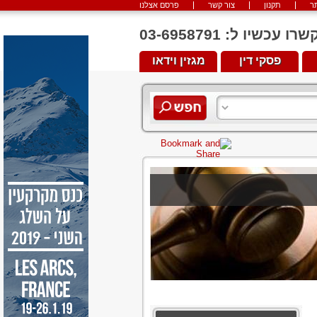
ר
תקנון
צור קשר
פרסם אצלנו
יו ל: 03-6958791
פסקי דין
מגזין וידאו