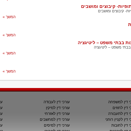
ופיות- קיבוצים ומושבים
ות- קיבוצים ומושבים
המשך »
ת
המשך »
עות בבתי משפט – ליטיגציה
 בבתי משפט – ליטיגציה
המשך »
המשך »
י דין למשפחה
עורכי דין לעבודה
עו
י דין לחוזים
עורכי דין לנזיקין
עו
י דין לתעבורה
עורכי דין לאזרחי
עו
 דין לקניין רוחני
עורכי דין למחשבים
עו
י דין לחובות
עורכי דין למיסים
עו