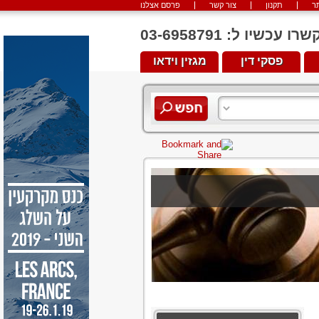
ר
תקנון
צור קשר
פרסם אצלנו
יו ל: 03-6958791
פסקי דין
מגזין וידאו