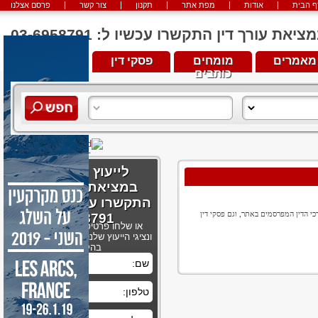
ף הבית
אודות
מפת אתר
תקנון
צור קשר
פרסם אצלנו
יאת עורך דין התקשרו עכשיו ל: 03-6958791
מאמרים
מומחים
פסקי דין
מגזין וידאו
כותבים
לייעוץ והכוונה
במציאת עורך דין
התקשרו עכשיו ל: 03-
כי הדין המפרסמים באתר, וגם פסקי דין
6958791
או שלחו פרטיכם בטופס הבא
ונציגי הייעוץ שלנו ייצרו עמכם קשר
בהקדם