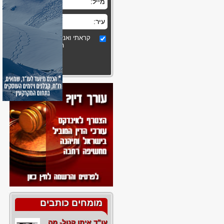
קראתי ואני מסכים לתקנון
האתר
מומחים כותבים
עו"ד איתן קנול- מה