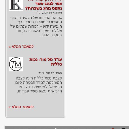
צפוי לנהג אשר
נתפס נוהג בשכרות?
מאת:
איתן קנול, עו"ד
גם אם אמינותו של מכשיר הינשוף
המשטרתי מוטלת בספק, רף
הענישה ידוע – לפחות שנתיים של
שלילת רישיון נהיגה ברכב, וזה
במקרה הטוב.
למאמר המלא »
עו"ד טל מור- נכות
כללית
מאת:
טל מור, עו"ד
קצבת נכות כללית הינה קצבה
המשולמת לצורך הבטחת קיום
מינימאלי למי שעקב בעיותיו
הרפואיות נפגע כושר עבודתו.
למאמר המלא »