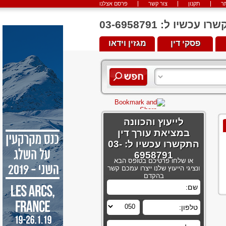
ר
תקנון
צור קשר
פרסם אצלנו
יו ל: 03-6958791
פסקי דין
מגזין וידאו
לייעוץ והכוונה
במציאת עורך דין
התקשרו עכשיו ל: 03-
6958791
או שלחו פרטיכם בטופס הבא
ונציגי הייעוץ שלנו ייצרו עמכם קשר
בהקדם