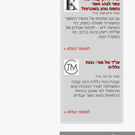
צפוי לנהג אשר
נתפס נוהג בשכרות?
מאת:
איתן קנול, עו"ד
גם אם אמינותו של מכשיר הינשוף
המשטרתי מוטלת בספק, רף
הענישה ידוע – לפחות שנתיים של
שלילת רישיון נהיגה ברכב, וזה
במקרה הטוב.
למאמר המלא »
עו"ד טל מור- נכות
כללית
מאת:
טל מור, עו"ד
קצבת נכות כללית הינה קצבה
המשולמת לצורך הבטחת קיום
מינימאלי למי שעקב בעיותיו
הרפואיות נפגע כושר עבודתו.
למאמר המלא »