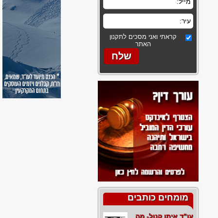
קראתי ואני מסכים לתקנון
האתר
מומחים כותבים
עו"ד איתן קנול- מה