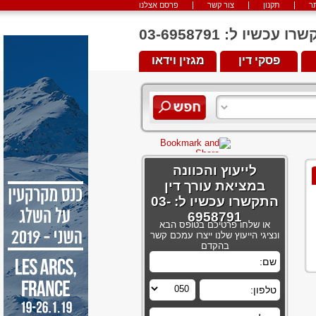
ר
תקנון
צור קשר
פרסם אצלנו
יו ל: 03-6958791
פסקי דין
מגזין וידאו
לייעוץ והכוונה
במציאת עורך דין
התקשרו עכשיו ל: 03-
6958791
או שלחו פרטיכם בטופס הבא
ונציגי הייעוץ שלנו ייצרו עמכם קשר
בהקדם