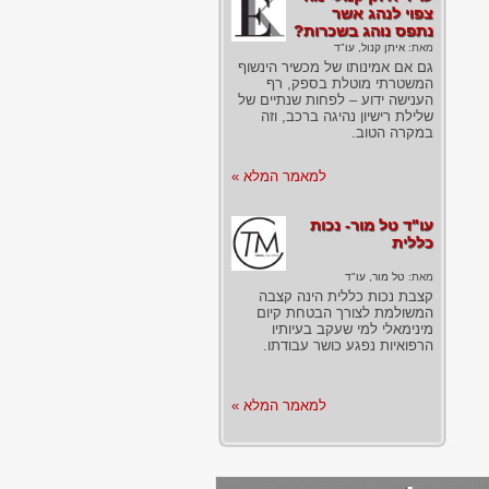
צפוי לנהג אשר
נתפס נוהג בשכרות?
מאת:
איתן קנול, עו"ד
גם אם אמינותו של מכשיר הינשוף
המשטרתי מוטלת בספק, רף
הענישה ידוע – לפחות שנתיים של
שלילת רישיון נהיגה ברכב, וזה
במקרה הטוב.
למאמר המלא »
עו"ד טל מור- נכות
כללית
מאת:
טל מור, עו"ד
קצבת נכות כללית הינה קצבה
המשולמת לצורך הבטחת קיום
מינימאלי למי שעקב בעיותיו
הרפואיות נפגע כושר עבודתו.
למאמר המלא »