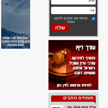
קראתי ואני מסכים לתקנון
האתר
מומחים כותבים
עו"ד איתן קנול- מה