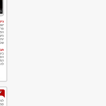
נז
גיש
ישנ
גור
הפר
גיש
יות
שסב
תבי
בעת
הסי
הממ
להכ
ע
לפנ
סמנ