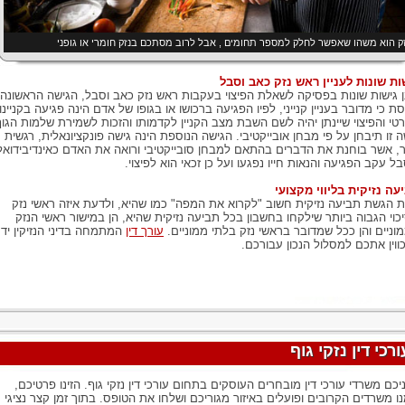
ק הוא משהו שאפשר לחלק למספר תחומים , אבל לרוב מסתכם בנזק חומרי או גופני
ות שונות לעניין ראש נזק כאב וסבל
ן גישות שונות בפסיקה לשאלת הפיצוי בעקבות ראש נזק כאב וסבל, הגישה הראשונה
סת כי מדובר בעניין קנייני, לפיו הפגיעה ברכושו או בגופו של אדם הינה פגיעה בקניינו
טי והפיצוי שיינתן יהיה לשם השבת מצב הקניין לקדמותו והזכות לשמירת שלמות הגוף
ה זו תיבחן על פי מבחן אובייקטיבי. הגישה הנוספת הינה גישה פונקציונאלית, רגשית
ר, אשר בוחנת את הדברים בהתאם למבחן סובייקטיבי ורואה את האדם כאינדיבידואל
ל עקב הפגיעה והנאות חייו נפגעו ועל כן זכאי הוא לפיצוי.
עה נזיקית בליווי מקצועי
 הגשת תביעה נזיקית חשוב "לקרוא את המפה" כמו שהיא, ולדעת איזה ראשי נזק
כוי הגבוה ביותר שילקחו בחשבון בכל תביעה נזיקית שהיא, הן במישור ראשי הנזק
וניים והן ככל שמדובר בראשי נזק בלתי ממוניים.
עורך דין
המתמחה בדיני הנזיקין יד
ווין אתכם למסלול הנכון עבורכם.
ורכי דין נזקי גוף
יכם משרדי עורכי דין מובחרים העוסקים בתחום עורכי דין נזקי גוף. הזינו פרטיכם,
ו משרדים הקרובים ופועלים באיזור מגוריכם ושלחו את הטופס. בתוך זמן קצר נציגי