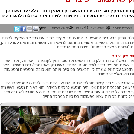
דת הנזיקין מגדירה את המושג נזק באופן רחב וכללי עד מאוד כך
עיתים נדרש בית המשפט בפרשנות לשם הצבת גבולות להגדרה זו.
|
|
|
מערכת האתר
17/9/2013
19:12
2409 צפיות
שתף
"ד גורדון קבע בית המשפט כי המושג נזק מקפל בתוכו את כלל זוגי הנזקים לרבות
ים ממוניים ונזקים שאינם ממוניים בהתאם לראשי הנזק השונים ומהתאם לגודל הנזק,
ת "השבת המצב לקדמותו" ומידת הנזק הנמדדת.
י נזק שונים
ור, בפס"ד גורדון חילק בית המשפט את סוגי הנזק לקבוצות- ראשי נזק, את ראשי
ק שאינם ממוניים חילק לשני סוגים: האחד, ראש נזק כאב וסבל- בית המשפט יפצה
הנפגע על הנזק שנגרם לו, הכאבים הפיסיים אותם הוא סובל, והפצעים והפגיעות
ם הוא נאלץ להתמודד.
 הסבל השני הינו קיצור תוחלת החיים- הפוגע יישלם פיצוי לנפגע/ למשפחתו של
גע על ההכנסות אותם צפוי היה הנפגע להכניס במידה והוא לא היה נפגע. ראש נזק
ף מדבר על אובדן הנאות החיים- אדם שנגרם לו נזק וכיום הוא מוגבל ו/או נכה ואינו
גל להנות בכוחות עצמו מפעולות בסיסיות במהלך החיים.