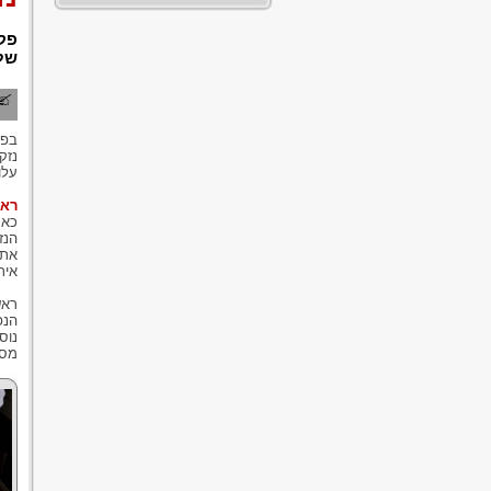
פקו
של
בפס
נזק
עלו
ראש
כאמ
הנז
את 
אית
ראש
הנפ
נוס
מסו