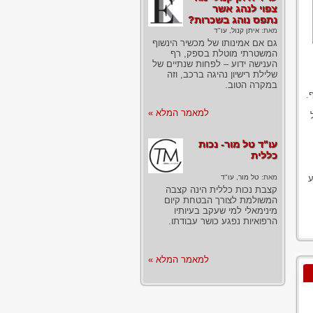
צפוי לנהג אשר
נתפס נוהג בשכרות?
מאת:
איתן קנול, עו"ד
גם אם אמינותו של מכשיר הינשוף
המשטרתי מוטלת בספק, רף
הענישה ידוע – לפחות שנתיים של
שלילת רישיון נהיגה ברכב, וזה
במקרה הטוב.
.
למאמר המלא »
עו"ד טל מור- נכות
כללית
מאת:
טל מור, עו"ד
ע
קצבת נכות כללית הינה קצבה
המשולמת לצורך הבטחת קיום
מינימאלי למי שעקב בעיותיו
הרפואיות נפגע כושר עבודתו.
למאמר המלא »