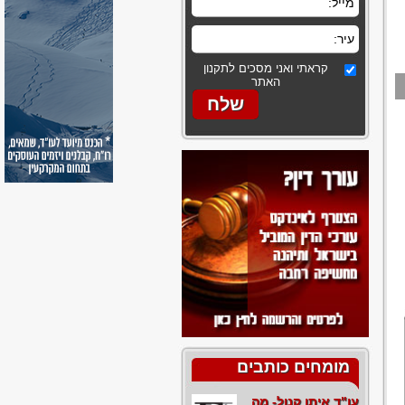
קראתי ואני מסכים לתקנון
האתר
מומחים כותבים
עו"ד איתן קנול- מה