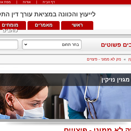
דף הבית
אודות
מפת את
לייעוץ והכוונה במציאת עורך דין התקשרו עכש
ראשי
מאמרים
מומחים
כותבים
בים פשוטים
ן
»
נזק לא ממוני - פיצויים
מגזין נזיקין
ק לא ממוני - פיצויים