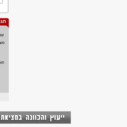
תגו
שם
נוש
תוכ