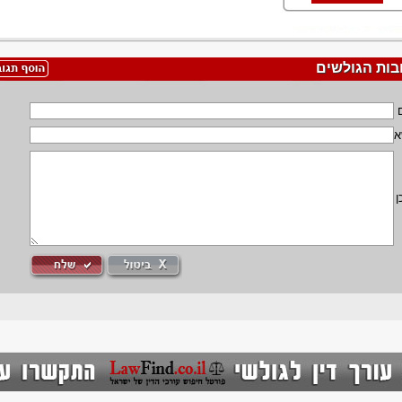
בות הגולשים
א
ן