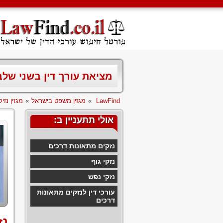
מציאת עורך דין בשני של
LawFind
»
מגזין משפט בישראל
»
מגזין נזיקי
אולי תתעניין ב:
נזקים מתאונות דרכים
נזקי גוף
נזקי נפש
עורכי דין לנזקים מתאונות
דרכים
נז