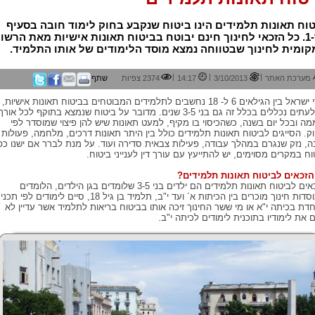
וח תאונות תלמידים הינו ביטוח שנקבע בחוק לימוד חובה בסעיף
6ד-1. כל הזכאי לחינוך חינם יבוטח בביטוח תאונות אישיות מאת הרשו
ומית לחינוך שבטווחה נמצא מוסד הלימודים של אותו התלמיד.
|
|
|
מערכת האתר
3/10/2013
14:17
2374 צפיות
שתף
ילדי ישראל בין הגילאים 6 ל- 18 נחשבים לתלמידים המבוטחים בביטוח תאונות אישיות,
כשלעתים נכללים בכלל זה גם בני 3-5 שנים. מדובר על ביטוח שנמצא בתוקף לכל אורך
מה ובכל יום בשנה, כשהכיסוי בו מקיף, למעט תאונות שיש להן פיצוי שמוסדר לפי
ק. הסייגים לביטוח תאונות תלמידים כולל בין היתר תאונות דרכים, מלחמה, פעולות
ה, נזק שנגרם במהלך עבודה, פעילות צבאית סדירה ועוד. על מנת לברר אם ישנו כפ
וח במקרים מסוימים, יש להתייעץ עם עורך דין לענייני ביטוח.
הזכאים לביטוח תאונות תלמידים?
הזכאים לביטוח תאונות תלמידים הם ילדים בני 3-5 שלומדים בגן הילדים, הלומדים
במוסדות חינוך מוכרים בין הכיתות א´ ועד י"ב, תלמיד בן גיל 18, סיים לימודים לפי ת
חדת בכיתה י"א או מי ששר החינוך זיכה אותו בביטוח בריאות לתלמיד אשר עדיין לא
ם את לימודיו בתוכנית לימודים לכיתה י"ב.