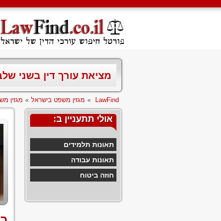
מציאת עורך דין בשני של
LawFind
»
מגזין משפט בישראל
»
מגזין מש
אולי תתעניין ב:
תאונות תלמידים
תאונות עבודה
חוזה ביטוח
בי