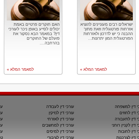
ישראלים רבים מעוניינים להוציא
האם חוקרים פרטיים באמת
אזרחות פורטוגלית וזאת מתוך
יכולים לסייע באופן ניכר לעורכי
ההבנה כי יש לדרכון ולאזרחות
דין? במאמר הבא נסקור את
הפורטוגלית המון יתרונות...
פועלם של החוקרים
בהרחבה....
למאמר המלא »
למאמר המלא »
י דין למשפחה
עורכי דין לעבודה
עו
י דין לחוזים
עורכי דין לנזיקין
עו
י דין לתעבורה
עורכי דין לאזרחי
עו
 דין לקניין רוחני
עורכי דין למחשבים
עו
י דין לחובות
עורכי דין למיסים
עו
י דין לצרכנות
עורכי דין לציבורי
טי