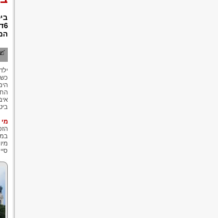
ביט
המק
הימ
החו
איב
ביט
מי 
מיו
סיי