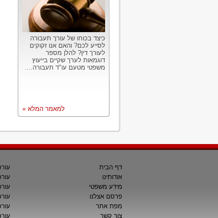
כיצד בכוחו של עורך תעבורה
לסייע לכם? והאם אנו זקוקים
לעורך דין? להלן מספר
דוגמאות לערך שקיים בייעוץ
משפטי מטעם עו"ד תעבורה....
למאמר המלא »
דף הבית
עורכ
אודותינו
עורכ
מידע משפטי
עורכ
פרסם אצלנו
עורכי
מפת אתר
עורכ
צור קשר
עורכ