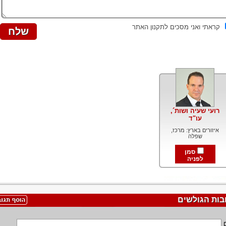
קראתי ואני מסכים לתקנון האתר
רועי שעיה ושות´,
עו"ד
איזורים בארץ: מרכז,
שפלה
סמן
לפניה
בות הגולשים