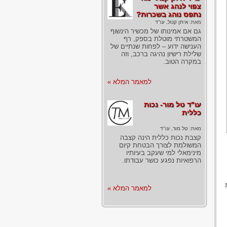
צפוי לנהג אשר
נתפס נוהג בשכרות?
מאת:
איתן קנול, עו"ד
גם אם אמינותו של מכשיר הינשוף
המשטרתי מוטלת בספק, רף
הענישה ידוע – לפחות שנתיים של
שלילת רישיון נהיגה ברכב, וזה
במקרה הטוב.
למאמר המלא »
עו"ד טל מור- נכות
כללית
מאת:
טל מור, עו"ד
קצבת נכות כללית הינה קצבה
המשולמת לצורך הבטחת קיום
מינימאלי למי שעקב בעיותיו
הרפואיות נפגע כושר עבודתו.
למאמר המלא »