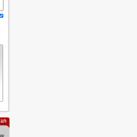
תגו
שם