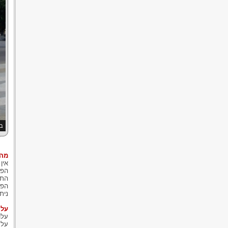
בי
מהו
אין
הפי
התנ
הפו
נית
עלו
עלו
על 