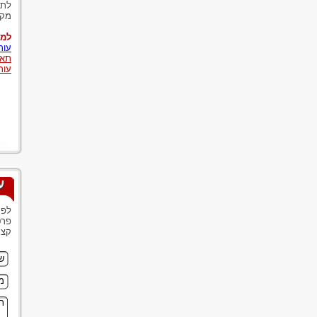
מקרה 
למא
עור
תאו
עור
ע
לפנ
פרט
קצר