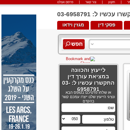
ר
תקנון
צור קשר
פרסם אצלנו
יו ל: 03-6958791
פסקי דין
מגזין וידאו
לייעוץ והכוונה
במציאת עורך דין
התקשרו עכשיו ל: 03-
6958791
או שלחו פרטיכם בטופס הבא
ונציגי הייעוץ שלנו ייצרו עמכם קשר
בהקדם