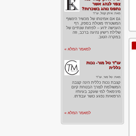
צפוי לנהג אשר
נתפס נוהג בשכרות?
מאת:
איתן קנול, עו"ד
גם אם אמינותו של מכשיר הינשוף
המשטרתי מוטלת בספק, רף
הענישה ידוע – לפחות שנתיים של
שלילת רישיון נהיגה ברכב, וזה
במקרה הטוב.
למאמר המלא »
עו"ד טל מור- נכות
כללית
מאת:
טל מור, עו"ד
קצבת נכות כללית הינה קצבה
המשולמת לצורך הבטחת קיום
מינימאלי למי שעקב בעיותיו
הרפואיות נפגע כושר עבודתו.
למאמר המלא »