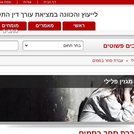
דף הבית
אודות
מפת את
לייעוץ והכוונה במציאת עורך דין התקשרו עכש
ראשי
מאמרים
מומחים
כותבים
בים פשוטים
לי
»
עברת סחר בסמים
מגזין פלילי
רת סחר בסמים