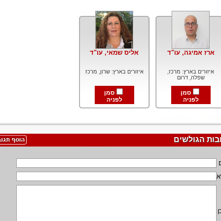
ארז אמיגה, עו"ד
אליס שמאי, עו"ד
איזורים בארץ: מרכז,
איזורים בארץ: שרון, מרכז
שפלה, דרום
סמן
סמן
לפניה
לפניה
בות הגולשים
א
ן