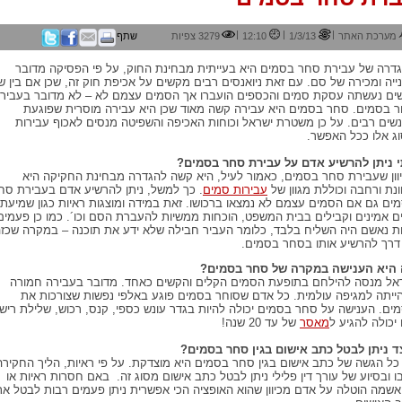
|
|
|
מערכת האתר
1/3/13
12:10
3279 צפיות
שתף
דרה של עבירת סחר בסמים היא בעייתית מבחינת החוק, על פי הפסיקה מדובר
ייה ומכירה של סם. עם זאת ניואנסים רבים מקשים על אכיפת חוק זה, שכן אם בין שנ
ים נעשתה עסקת סמים והכספים הועברו אך הסמים עצמם לא – לא מדובר בעביר
 בסמים. סחר בסמים היא עבירה קשה מאוד שכן היא עבירה מוסרית שפוגעת
שים רבים. על כן משטרת ישראל וכוחות האכיפה והשפיטה מנסים לאכוף עבירות
ג אלו ככל האפשר.
 ניתן להרשיע אדם על עבירת סחר בסמים?
וון שעבירת סחר בסמים, כאמור לעיל, היא קשה להגדרה מבחינת החקיקה היא
ונת ורחבה וכוללת מגוון של
עבירות סמים
. כך למשל, ניתן להרשיע אדם בעבירת סח
ים גם אם הסמים עצמם לא נמצאו ברכושו. זאת במידה ומוצגות ראיות כגון שמיעת
ם אמינים וקבילים בבית המשפט, הוכחות ממשיות להעברת הסם וכו´. כמו כן פעמים
ת נאשם היה השליח בלבד, כלומר העביר חבילה שלא ידע את תוכנה – במקרה שכז
 דרך להרשיע אותו בסחר בסמים.
היא הענישה במקרה של סחר בסמים?
אל מנסה להילחם בתופעת הסמים הקלים והקשים כאחד. מדובר בעבירה חמורה
ייתה למגיפה עולמית. כל אדם שסוחר בסמים פוגע באלפי נפשות שצורכות את
ים. הענישה על סחר בסמים יכולה להיות בגדר עונש כספי, קנס, רכוש, שלילת רישיו
 יכולה להגיע ל
מאסר
של עד 20 שנה!
ד ניתן לבטל כתב אישום בגין סחר בסמים?
כל הגשה של כתב אישום בגין סחר בסמים היא מוצדקת. על פי ראיות, הליך החקירה
בו ובסיוע של עורך דין פלילי ניתן לבטל כתב אישום מסוג זה. באם חסרות ראיות או
שמה הוטלה על אדם מכיוון שהוא האופציה הכי אפשרית ניתן פעמים רבות לבטל את