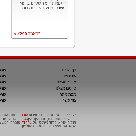
דוגמאות לערך שקיים בייעוץ
משפטי מטעם עו"ד תעבורה....
למאמר המלא »
דף הבית
עורכ
אודותינו
עורכ
מידע משפטי
עורכ
פרסם אצלנו
עורכי
מפת אתר
עורכ
צור קשר
עורכ
כל הזכויות שמורות לפורטל חיפוש
עורכי דין
דין מקיפה ומעודכנת, המחולקת לקטגוריות אב וקטגור
זקוק לייעוץ או לליווי משפטי של
עורך דין
מומחה, חפש בפ
הקשר המתאימים או באמצעות הטלפון.