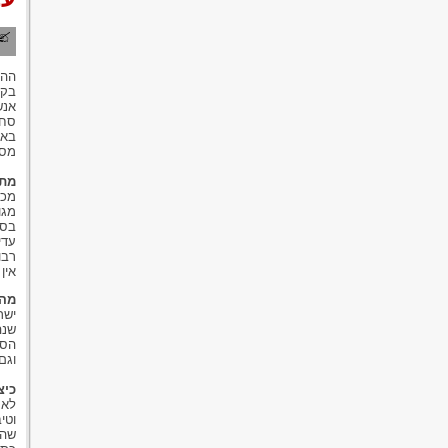
ההג
בקנ
אנש
סחר
באנ
מסו
מתי
מכי
מגו
בסמ
עדי
רבו
אין
מה 
ישר
שנה
הסמ
וגם
כיצ
לא 
וטי
שהא