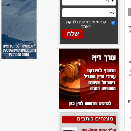
קראתי ואני מסכים לתקנון
האתר
י
ת
ר
ה
ן
מומחים כותבים
עו"ד איתן קנול- מה