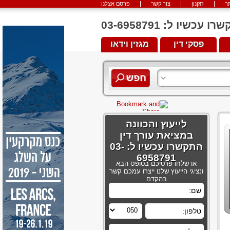
ר
תקנון
צור קשר
פרסם אצלנו
יו ל: 03-6958791
פסקי דין
מגזין וידאו
לייעוץ והכוונה
במציאת עורך דין
התקשרו עכשיו ל: 03-
6958791
או שלחו פרטיכם בטופס הבא
ונציגי הייעוץ שלנו ייצרו עמכם קשר
בהקדם