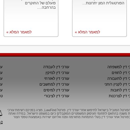
הפורטוגלית המון יתרונות...
פועלם של החוקרים
בהרחבה....
למאמר המלא »
למאמר המלא »
י דין למשפחה
עורכי דין לעבודה
עו
י דין לחוזים
עורכי דין לנזיקין
עו
י דין לתעבורה
עורכי דין לאזרחי
עו
 דין לקניין רוחני
עורכי דין למחשבים
עו
י דין לחובות
עורכי דין למיסים
עו
י דין לצרכנות
עורכי דין לציבורי
טי
LawFind, הפורטל המוביל בישראל לחיפוש אחרי עורכי דין. פורטל LawFind, מציג בפניכם רשימת עורכי
יות משנה בהתאם לתחומי העיסוק המשפטיים המוקבלים כיום במשפט הישראל. במידה ואתה
ורטל אחר עורכי דין בעלי התמחות מתאימה ופנה אליהם ישירות באמצעות טפסי הצור