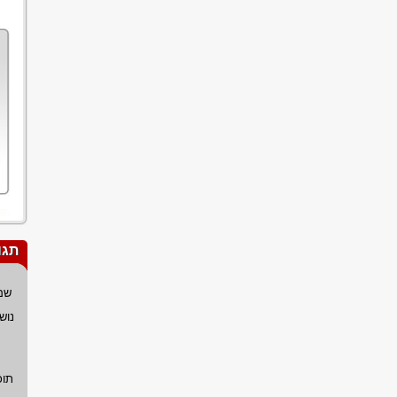
תגו
שם
נוש
תוכ