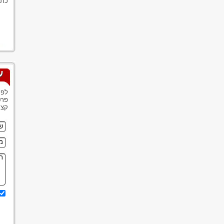
כתב
ע
לפנ
פרט
קצר