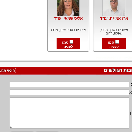
ארז אמיגה, עו"ד
אליס שמאי, עו"ד
איזורים בארץ: מרכז,
איזורים בארץ: שרון, מרכז
שפלה, דרום
סמן
סמן
לפניה
לפניה
בות הגולשים
א
ן