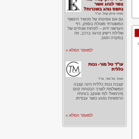
צפוי לנהג אשר
נתפס נוהג בשכרות?
מאת:
איתן קנול, עו"ד
גם אם אמינותו של מכשיר הינשוף
המשטרתי מוטלת בספק, רף
הענישה ידוע – לפחות שנתיים של
שלילת רישיון נהיגה ברכב, וזה
במקרה הטוב.
למאמר המלא »
עו"ד טל מור- נכות
כללית
מאת:
טל מור, עו"ד
קצבת נכות כללית הינה קצבה
המשולמת לצורך הבטחת קיום
מינימאלי למי שעקב בעיותיו
הרפואיות נפגע כושר עבודתו.
למאמר המלא »