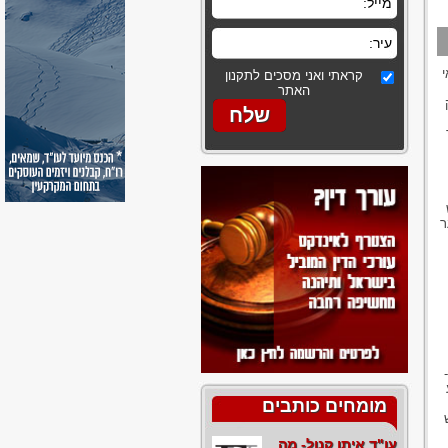
י
קראתי ואני מסכים לתקנון
האתר
ר
מומחים כותבים
עו"ד איתן קנול- מה