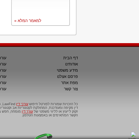
למאמר המלא »
דף הבית
עורכ
אודותינו
עורכ
מידע משפטי
עורכ
פרסם אצלנו
עורכי
מפת אתר
עורכ
צור קשר
עורכ
כל הזכויות שמורות לפורטל חיפוש
עורכי דין
דין מקיפה ומעודכנת, המחולקת לקטגוריות אב וקטגור
זקוק לייעוץ או לליווי משפטי של
עורך דין
מומחה, חפש בפ
הקשר המתאימים או באמצעות הטלפון.