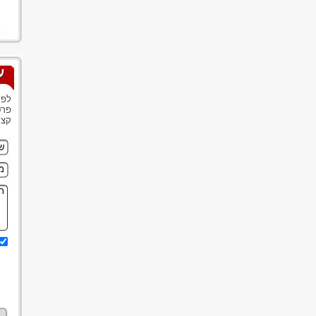
ע
לפנ
פרט
קצר