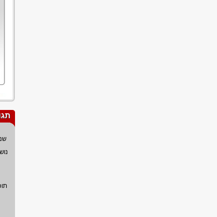
תגו
שם
נוש
תוכ