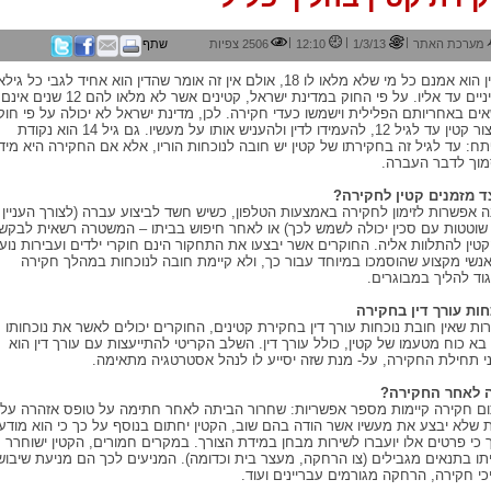
|
|
|
מערכת האתר
1/3/13
12:10
2506 צפיות
שתף
קטין הוא אמנם כל מי שלא מלאו לו 18, אולם אין זה אומר שהדין הוא אחיד לגבי כל גילא
הביניים עד אליו. על פי החוק במדינת ישראל, קטינים אשר לא מלאו להם 12 שנים אינם
אים באחריותם הפלילית וישמשו כעדי חקירה. לכן, מדינת ישראל לא יכולה על פי חוק
לעצור קטין עד לגיל 12, להעמידו לדין ולהעניש אותו על מעשיו. גם גיל 14 הוא נקודת
ח: עד לגיל זה בחקירתו של קטין יש חובה לנוכחות הוריו, אלא אם החקירה היא מיד
וך לדבר העברה.
ד מזמנים קטין לחקירה?
ה אפשרות לזימון לחקירה באמצעות הטלפון, כשיש חשד לביצוע עברה (לצורך העניין
שוטטות עם סכין יכולה לשמש לכך) או לאחר חיפוש בביתו – המשטרה רשאית לבקש
טין להתלוות אליה. החוקרים אשר יבצעו את התחקור הינם חוקרי ילדים ועבירות נוע
אנשי מקצוע שהוסמכו במיוחד עבור כך, ולא קיימת חובה לנוכחות במהלך חקירה
גוד להליך במבוגרים.
חות עורך דין בחקירה
ות שאין חובת נוכחות עורך דין בחקירת קטינים, החוקרים יכולים לאשר את נוכחותו
בא כוח מטעמו של קטין, כולל עורך דין. השלב הקריטי להתייעצות עם עורך דין הוא
י תחילת החקירה, על- מנת שזה יסייע לו לנהל אסטרטגיה מתאימה.
 לאחר החקירה?
ם חקירה קיימות מספר אפשריות: שחרור הביתה לאחר חתימה על טופס אזהרה על-
 שלא יבצע את מעשיו אשר הודה בהם שוב, הקטין יחתום בנוסף על כך כי הוא מודע
 כי פרטים אלו יועברו לשירות מבחן במידת הצורך. במקרים חמורים, הקטין ישוחרר
תו בתנאים מגבילים (צו הרחקה, מעצר בית וכדומה). המניעים לכך הם מניעת שיבוש
כי חקירה, הרחקה מגורמים עבריינים ועוד.