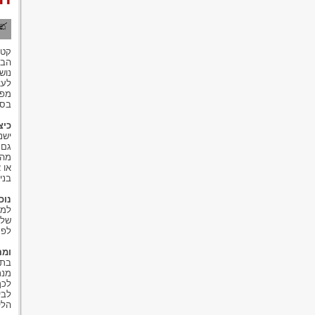
נוש
מפת
בסמ
כיצ
ישנ
גם 
מהק
או 
בני
נוכ
למר
של 
לפנ
ומה
בתו
מנת
לכך
לבי
הלי