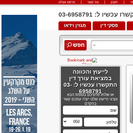
ר
תקנון
צור קשר
פרסם אצלנו
יו ל: 03-6958791
פסקי דין
מגזין וידאו
לייעוץ והכוונה
במציאת עורך דין
התקשרו עכשיו ל: 03-
6958791
או שלחו פרטיכם בטופס הבא
ונציגי הייעוץ שלנו ייצרו עמכם קשר
בהקדם