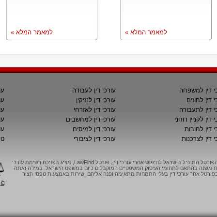
למאמר המלא »
למאמר המלא »
י דין למשפחה
עורכי דין לעבודה
עו
י דין לחוזים
עורכי דין לנזיקין
עו
י דין לתעבורה
עורכי דין לאזרחי
עו
 דין לקניין רוחני
עורכי דין למחשבים
עו
י דין לחובות
עורכי דין למיסים
עו
י דין לצרכנות
עורכי דין לציבורי
טי
LawFind, הפורטל המוביל בישראל לחיפוש אחרי עורכי דין. פורטל LawFind, מציג בפניכם רשימת עורכי
יות משנה בהתאם לתחומי העיסוק המשפטיים המוקבלים כיום במשפט הישראל. במידה ואתה
ורטל אחר עורכי דין בעלי התמחות מתאימה ופנה אליהם ישירות באמצעות טפסי הצור