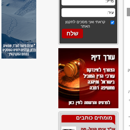
קראתי ואני מסכים לתקנון
האתר
ק
מומחים כותבים
עו"ד איתן קנול- מה