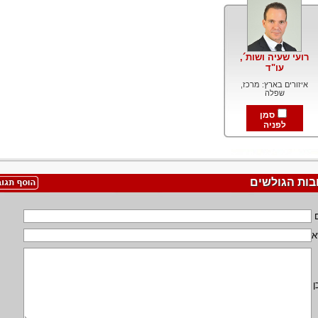
רועי שעיה ושות´,
עו"ד
איזורים בארץ: מרכז,
שפלה
סמן
לפניה
בות הגולשים
א
ן