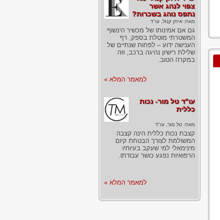
צפוי לנהג אשר
נתפס נוהג בשכרות?
מאת:
איתן קנול, עו"ד
גם אם אמינותו של מכשיר הינשוף
המשטרתי מוטלת בספק, רף
הענישה ידוע – לפחות שנתיים של
שלילת רישיון נהיגה ברכב, וזה
במקרה הטוב.
למאמר המלא »
עו"ד טל מור- נכות
כללית
מאת:
טל מור, עו"ד
קצבת נכות כללית הינה קצבה
המשולמת לצורך הבטחת קיום
מינימאלי למי שעקב בעיותיו
הרפואיות נפגע כושר עבודתו.
למאמר המלא »