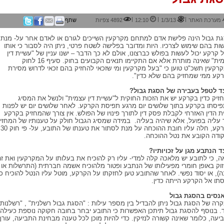
|
|
|
מערכת האתר
1/3/13
12:10
4892 צפיות
שתף
ת גבול הינה פלישת אדם למתחם מקרקעין השייכים לגורם או לאדם אחר על- מנת
ות בהם שימוש לצרכיו. היות ומדובר בפלישה לשטח פרטי, ניתן היה לסבור כי אותו
 קרקע יכול לעשות בפולש כברצונו, אולם לא כך הדבר – ישנו עניין של "עשיית דין
עצמית" שאינה מותרת אלא אם התקיימו תנאים הקבועים בחוק. סעיף 16 לחוק
רקעין תשכ"ט טוען כי "בעל מקרקעין ומי שזכאי להחזיק בהם זכאי לדרוש מסירת
קע ממי שמחזיק בהם שלא כדין".
ד לטפל בעבירה של הסגת גבול?
זיק כדין בקרקע יש את הזכות החוקית ל"עשיית דין עצמית" ולנשל את המסיג
יסתו בקרקע בתוך שלושים יום מרגע תפיסת הקרקע. לאחר שלושים יום יש לפנות
ת הדין האזרחי לקבלת פסק דין לתורך פינויו של הפולש. אין צורך שהמחזיק בקרקע
ר עליה בפועל, אלא שיהיה בעליה. במידה שמסיג הגבול חולק על טענותיו של המחזי
בקרקע, חלה עליו חובת ההוכחה על מנת לסתור את טענתו של התובע, על- פי חוק 30
ודה הקובע את נטל ההוכחה.
ד הנתבע מגן על זכויותיו?
ה, כי לתובע יש מלאכה קלה למדי- עליו רק להוכיח את בעלותו על המקרקעין ואת זה
זוק באופן חומרי מפעילותו של הנתבע ופטור מלהוכיח אשמה חברתית (התרשלות או
נה), או יסוד נפשי. לאחר שהתובע טען לחזקתו על הקרקע, מוטל עליו הנטל להוכיח כי
סתו אל הקרקע הייתה כדין.
אנסים בהסגת גבול
רה של הסגת גבול ניתן להבדיל בין מספר עילות : "הסגת גבול רשלנית" , "רשלנות"
ד. בנוסף להסגת גבול תיתכן האפשרות כי התובע יבחר בחובה חקוקה נוספת כעילה
יעה, כלומר שאינה קשורה לנזיקין. כדי להיות מוכן לכל טענה מבחינת התביעה, עורך