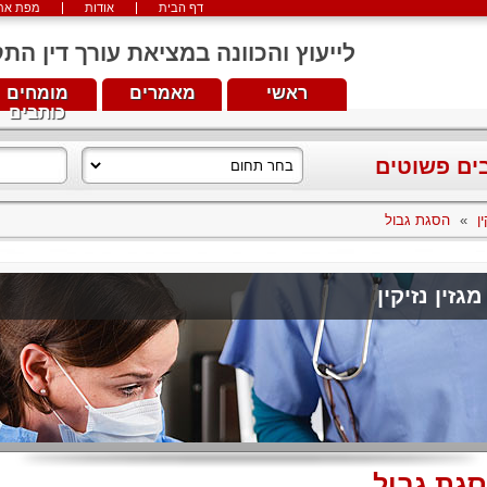
דף הבית
אודות
מפת את
לייעוץ והכוונה במציאת עורך דין התקשרו עכש
ראשי
מאמרים
מומחים
כותבים
בים פשוטים
ן
»
הסגת גבול
מגזין נזיקין
גת גבול