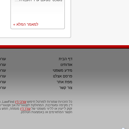
למאמר המלא »
דף הבית
עורכ
אודותינו
עורכ
מידע משפטי
עורכ
פרסם אצלנו
עורכי
מפת אתר
עורכ
צור קשר
עורכ
כל הזכויות שמורות לפורטל חיפוש
עורכי דין
דין מקיפה ומעודכנת, המחולקת לקטגוריות אב וקטגור
זקוק לייעוץ או לליווי משפטי של
עורך דין
מומחה, חפש בפ
הקשר המתאימים או באמצעות הטלפון.