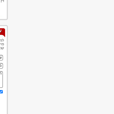
דין
ע
לפנ
פרט
קצר