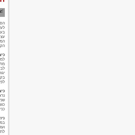
הסג
לעש
בעל
המק
הקר
כיצ
למח
מתפ
לבי
יגו
לפק
כיצ
נרא
שני
כוו
כני
ניו
במק
ועו
לתב