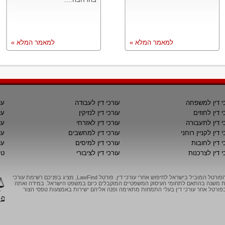
למאמר המלא »
למאמר המלא »
י דין למשפחה
עורכי דין לעבודה
עו
י דין לחוזים
עורכי דין לנזיקין
עו
י דין לתעבורה
עורכי דין לאזרחי
עו
 דין לקניין רוחני
עורכי דין למחשבים
עו
י דין לחובות
עורכי דין למיסים
עו
י דין לצרכנות
עורכי דין לציבורי
טי
LawFind, הפורטל המוביל בישראל לחיפוש אחרי עורכי דין. פורטל LawFind, מציג בפניכם רשימת עורכי
יות משנה בהתאם לתחומי העיסוק המשפטיים המוקבלים כיום במשפט הישראל. במידה ואתה
ורטל אחר עורכי דין בעלי התמחות מתאימה ופנה אליהם ישירות באמצעות טפסי הצור