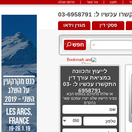
ר
תקנון
צור קשר
פרסם אצלנו
יו ל: 03-6958791
פסקי דין
מגזין וידאו
לייעוץ והכוונה
במציאת עורך דין
התקשרו עכשיו ל: 03-
6958791
או שלחו פרטיכם בטופס הבא
ונציגי הייעוץ שלנו ייצרו עמכם קשר
בהקדם