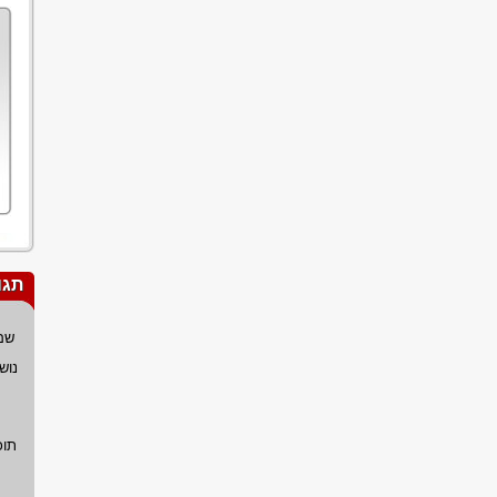
תגו
שם
נוש
תוכ