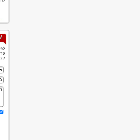
להת
ע
לפנ
פרט
קצר