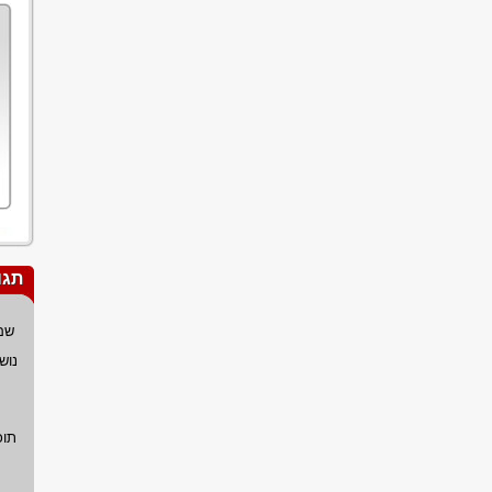
תגו
שם
נוש
תוכ