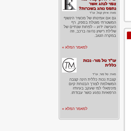
צפוי לנהג אשר
נתפס נוהג בשכרות?
מאת:
איתן קנול, עו"ד
גם אם אמינותו של מכשיר הינשוף
המשטרתי מוטלת בספק, רף
הענישה ידוע – לפחות שנתיים של
שלילת רישיון נהיגה ברכב, וזה
במקרה הטוב.
למאמר המלא »
עו"ד טל מור- נכות
כללית
מאת:
טל מור, עו"ד
קצבת נכות כללית הינה קצבה
המשולמת לצורך הבטחת קיום
מינימאלי למי שעקב בעיותיו
הרפואיות נפגע כושר עבודתו.
למאמר המלא »