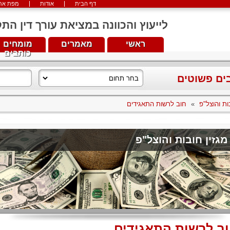
דף הבית
אודות
מפת את
לייעוץ והכוונה במציאת עורך דין התקשרו עכש
ראשי
מאמרים
מומחים
כותבים
בים פשוטים
ות והוצל"פ
»
חוב לרשות התאגידים
מגזין חובות והוצל"פ
ב לרשות התאגידים