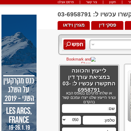
ר
תקנון
צור קשר
פרסם אצלנו
יו ל: 03-6958791
פסקי דין
מגזין וידאו
לייעוץ והכוונה
במציאת עורך דין
התקשרו עכשיו ל: 03-
6958791
או שלחו פרטיכם בטופס הבא
ונציגי הייעוץ שלנו ייצרו עמכם קשר
בהקדם