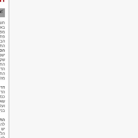
חוב
באח
פתח
הבע
התראה ל
הסנ
החב
הדי
החב
מהד
דרכ
הדר
כנד
שאי
ועל
בני
התנ
להת
יש 
הלי