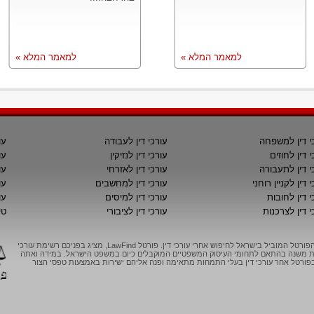
למאמר המלא »
למאמר המלא »
י דין למשפחה
עורכי דין לעבודה
עו
י דין לחוזים
עורכי דין לנזיקין
עו
י דין לתעבורה
עורכי דין לאזרחי
עו
 דין לקניין רוחני
עורכי דין למחשבים
עו
י דין לחובות
עורכי דין למיסים
עו
י דין לצרכנות
עורכי דין לציבורי
טי
LawFind, הפורטל המוביל בישראל לחיפוש אחרי עורכי דין. פורטל LawFind, מציג בפניכם רשימת עורכי
יות משנה בהתאם לתחומי העיסוק המשפטיים המוקבלים כיום במשפט הישראל. במידה ואתה
ורטל אחר עורכי דין בעלי התמחות מתאימה ופנה אליהם ישירות באמצעות טפסי הצור