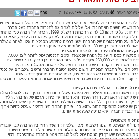
|
|
|
מערכת האתר
1/3/13
12:10
2607 צפיות
שתף
 לרשות התאגידים יכול להיווצר עקב אי הגשת דו"ח שנתי או אי תשלום אגרות שנתיו
ת משבע השנים האחרונות. אלו עלולים לגרום גם להכרזת החברה כעל חברה
מפרת חוק, על פי תיקון 10 לחוק החברות התשנ"ט 1999. הכרזה על חברה ככזו פותחת
 לסנקציות שונות – כספיות ועוד, אשר תוטלנה לא רק על החברה עצמה, אלא גם ע
לים ועל הדירקטורים של החברה. ישנן דרכים להימנע מסנקציות אלו: לאחר שנשלח
חברה לגבי כן, יש 30 יום לפעול ולמנוע את אותן הסנקציות.
קציות המוטלות עקב חוב לרשות התאגידים
ישנן סנקציות כספיות על כל הפרה שנמצאה. סכום הקנסות יכול להתחיל מ- 7,000
שקלים ולהסתיים ב- 250,000 שקלים על הישנות ההפרות. כן התיקון טוען לשינוי שם
רה, מטרותיה ותקנונה, רישום חברה חדשה על ידי אחת מבעלי המניות או
רקטורים של החברה המפרה, רישום משכון לטובת החברה ורישום שעבודים על נכסי
רה. במידה והתשלום לא בוצע במועדו, רשם החברות מוסמך לדרוש אותו
ירקטור של החברה. הוא זה שגובה את העיצומים והאגרות בהתאם לפקודת המיסים.
ים לביטול חוב או למניעת הסנקציות
ך הראשונה והמובנת מאליה היא ביצוע הפעולות הנדרשות ובזמן – כמו למשל תשלום
רש לרשות התאגידים. הדרך השניה היא הכרזה על פירוק מרצון של החברה, הליך
נו יקר במיוחד בדרך כלל. הדרך השניה מומלצת לחברות אשר אינן פעילות לאחרונה
 כן יש לפעול למחיקת החוב שהצטבר - פירוק חברות הינו תהליך שעלול להיות ארוך
גוד לבניית חברה, על- כן יפה שעה אחת קודם.
הלות משפטית
נהלות המשפטית ישנה חשיבות, מכיון שלפירוק הקשר החוזי בין החברה לבין עובדיה
משמעות כמעט כמו ליצירתו. היות וההתנהלות מתממשת מול בית משפט וישנם
כים משפטיים שעורך דין מנוסה יכול לנצל לטובת אנשי החברה שהתפרקה, רצוי