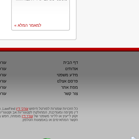
למאמר המלא »
דף הבית
עורכ
אודותינו
עורכ
מידע משפטי
עורכ
פרסם אצלנו
עורכי
מפת אתר
עורכ
צור קשר
עורכ
כל הזכויות שמורות לפורטל חיפוש
עורכי דין
דין מקיפה ומעודכנת, המחולקת לקטגוריות אב וקטגור
זקוק לייעוץ או לליווי משפטי של
עורך דין
מומחה, חפש בפ
הקשר המתאימים או באמצעות הטלפון.