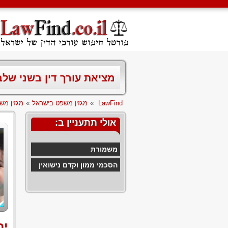
מציאת עורך דין בשני של
LawFind
»
מגזין משפט בישראל
»
מגזין מש
אולי תתעניין ב:
משמורת
הסכמי ממון וקדם נישואין
יח