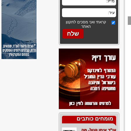
קראתי ואני מסכים לתקנון
האתר
מומחים כותבים
עו"ד איתן קנול- מה