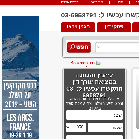
ר
תקנון
צור קשר
פרסם אצלנו
יו ל: 03-6958791
פסקי דין
מגזין וידאו
לייעוץ והכוונה
במציאת עורך דין
התקשרו עכשיו ל: 03-
6958791
או שלחו פרטיכם בטופס הבא
ונציגי הייעוץ שלנו ייצרו עמכם קשר
בהקדם