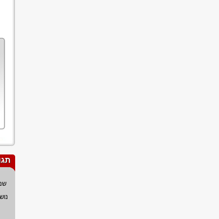
תגו
שם
נוש