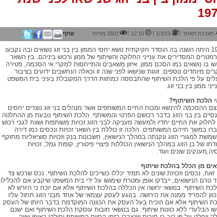
19
|
|
|
מערכת האתר
1/3/13
12:10
2601 צפיות
שתף
1974 היתה השנה בה הוסדר חקיקתית נושא יחסי הממון בין בני זוג נשואים ובה נקבעו
מטרים המסדירים את ענייני החלוקה והשיתוף של ממון ורכוש ביניהם. בין השאר
שו בו נושאים כמו הסכם ממון, איזון משאבים והתייחסות למקרי אי הסכמה, פטירה
רים מיוחדים נוספים. זוגות שנישאו לפני שנה זו וכאלה הנחשבים ידועים בציבור
לים על פי הלכת השיתוף שהתבססה כמתוות הדרך המקובלת בעיני בית המשפט
יני ממון בין בני זוג.
 הלכת השיתוף?
ם ההסכמה להינשא ומכוח החיים המשותפים אשר מנהלים בני זוג נוצרים יחסים
נסיים בין בני הזוג בדבר רכושם הפרטי והמשותף. הלכת השיתוף נובעת מן ההחלטה
 לחלוק את החיים יחדיו ולמעשה מעניקה לבני הזוג זכויות משותפות ושוות לגבי רכוש
רו במשך חייהם המשותפים. הלכה זו כוללת בין השאר זכויות ונכסים כמו דירה
משת למגורי הזוג ונקנתה במהלך הנישואין, חשבונות בנק וזכויות סוציאליות מתוקף
דתו של בן הזוג במהלך הנישואין הכוללות פיצויי פיטורין, קופות גמל, זכויות
יה,מענקים שונים ועוד.
אים מן הכלל בהלכת שיתוף
זאת, נכסים וזכויות שונים לא תמיד יכללו כשייכים להלכת השיתוף. נכס שרכש צד
 טרם הנישואים, ייבדקו אופן ומטרת שימושו על ידי בית המשפט שיקבע אם להכלילו
כת השיתוף. בנושאי ירושה אין הכללה בהלכת השיתוף אלא אם יוכח כי היורש לא
וון להפריד ממנה את הירושה. בנוגע לעסק עצמאי של אחד מבני הזוג תחול עליו
ת השיתוף אלא אם הוכיח בעל העסק את הכוונה המוקדמת בדבר היותו של העסק
שו הבלעדי ללא כוונות שיתוף. גם בנושאי חובות עוסקת הלכת השיתוף ואם ישנם
ה יוחלט על פי רוב כי חובות שנצברו בזמן החיים המשותף יחולקו באופן שווה.