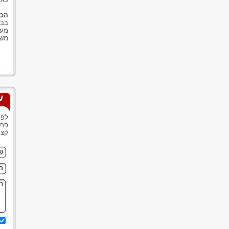
הכר
בבו
מער
משו
ע
לפנ
פרט
קצר