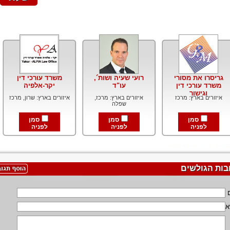
גריסרו את מסורי
רועי שעיה ושות´,
משרד עורכי דין
משרד עורכי דין
עו"ד
יקר-אלפיה
וגישור
איזורים בארץ: מרכז
איזורים בארץ: מרכז,
איזורים בארץ: שרון, מרכז
שפלה
סמן
סמן
סמן
לפניה
לפניה
לפניה
בות הגולשים
א