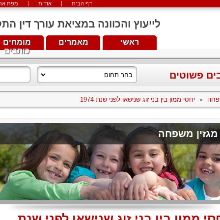
דף הבית
אודות
מפת את
לייעוץ והכוונה במציאת עורך דין התקשרו עכש
ראשי
מאמרים
מומחים
כותבים
בים פשוטים
פחה
»
יחסי ממון בין בני זוג שנישאו לפני שנת 1974
מגזין משפחה
סי ממון בין בני זוג שנישאו לפני שנת