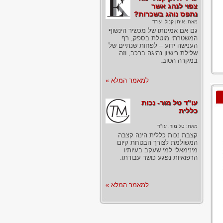
צפוי לנהג אשר
נתפס נוהג בשכרות?
מאת:
איתן קנול, עו"ד
גם אם אמינותו של מכשיר הינשוף
המשטרתי מוטלת בספק, רף
הענישה ידוע – לפחות שנתיים של
שלילת רישיון נהיגה ברכב, וזה
במקרה הטוב.
למאמר המלא »
עו"ד טל מור- נכות
כללית
מאת:
טל מור, עו"ד
קצבת נכות כללית הינה קצבה
המשולמת לצורך הבטחת קיום
מינימאלי למי שעקב בעיותיו
הרפואיות נפגע כושר עבודתו.
למאמר המלא »