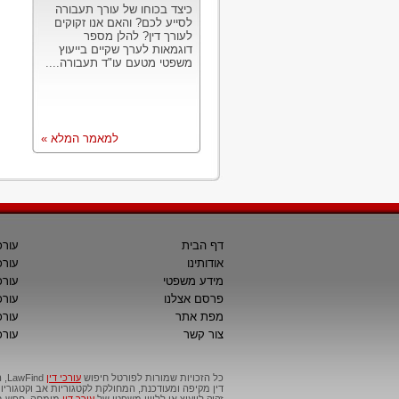
כיצד בכוחו של עורך תעבורה
לסייע לכם? והאם אנו זקוקים
לעורך דין? להלן מספר
דוגמאות לערך שקיים בייעוץ
משפטי מטעם עו"ד תעבורה....
למאמר המלא »
דף הבית
עורכ
אודותינו
עורכ
מידע משפטי
עורכ
פרסם אצלנו
עורכי
מפת אתר
עורכ
צור קשר
עורכ
כל הזכויות שמורות לפורטל חיפוש
עורכי דין
דין מקיפה ומעודכנת, המחולקת לקטגוריות אב וקטגור