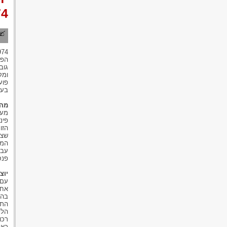
74
הפר
גוב
ומק
פוע
בעני
מהי
מעצ
פינ
הזו
שצב
המש
עבו
פנס
יוצ
עם 
אחד
בהל
התכ
הלכ
רכו
כאל