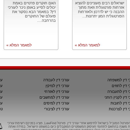
ישראלים רבים מעוניינים להוציא
האם חוקרים פרטיים באמת
אזרחות פורטוגלית וזאת מתוך
יכולים לסייע באופן ניכר לעורכי
ההבנה כי יש לדרכון ולאזרחות
דין? במאמר הבא נסקור את
הפורטוגלית המון יתרונות...
פועלם של החוקרים
בהרחבה....
למאמר המלא »
למאמר המלא »
י דין למשפחה
עורכי דין לעבודה
עו
י דין לחוזים
עורכי דין לנזיקין
עו
י דין לתעבורה
עורכי דין לאזרחי
עו
 דין לקניין רוחני
עורכי דין למחשבים
עו
י דין לחובות
עורכי דין למיסים
עו
י דין לצרכנות
עורכי דין לציבורי
טי
LawFind, הפורטל המוביל בישראל לחיפוש אחרי עורכי דין. פורטל LawFind, מציג בפניכם רשימת עורכי
יות משנה בהתאם לתחומי העיסוק המשפטיים המוקבלים כיום במשפט הישראל. במידה ואתה