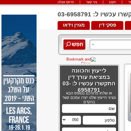
ר
תקנון
צור קשר
פרסם אצלנו
יו ל: 03-6958791
פסקי דין
מגזין וידאו
לייעוץ והכוונה
במציאת עורך דין
התקשרו עכשיו ל: 03-
6958791
או שלחו פרטיכם בטופס הבא
ונציגי הייעוץ שלנו ייצרו עמכם קשר
בהקדם