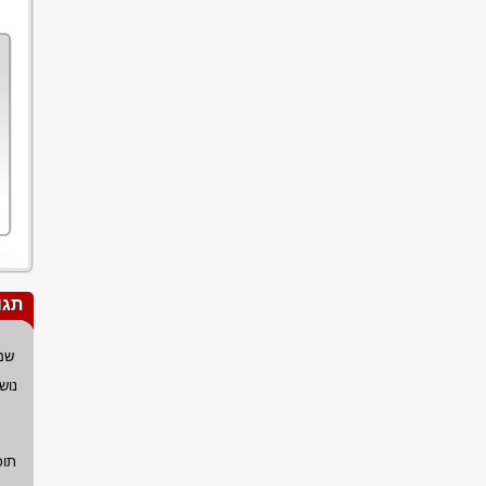
תגו
שם
נוש
תוכ