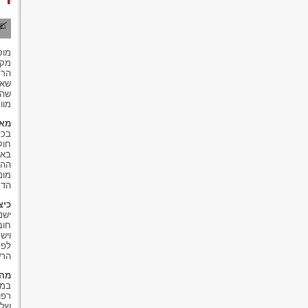
מוס
מקצ
הרפ
שאם
שהו
מוו
מאי
בכל
חוק
באמ
ההד
מונ
הדר
כיצ
חוב
ויש
לפע
הרש
מהו
במק
רפו
של 