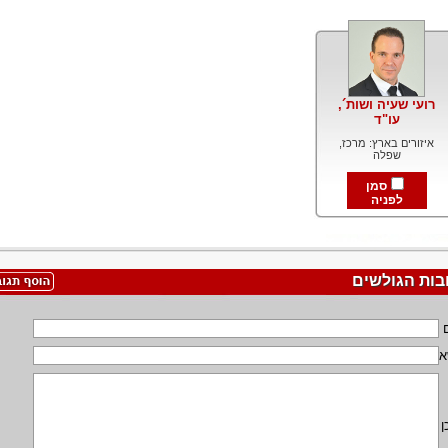
רועי שעיה ושות´,
עו"ד
איזורים בארץ: מרכז,
שפלה
סמן
לפניה
בות הגולשים
א
ן