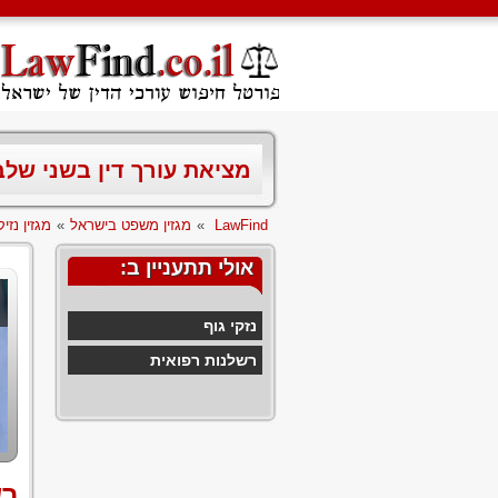
מציאת עורך דין בשני של
LawFind
»
מגזין משפט בישראל
»
מגזין נזיקי
אולי תתעניין ב:
נזקי גוף
רשלנות רפואית
רש