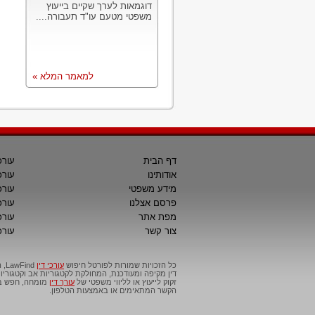
דוגמאות לערך שקיים בייעוץ
משפטי מטעם עו"ד תעבורה....
למאמר המלא »
דף הבית
עורכ
אודותינו
עורכ
מידע משפטי
עורכ
פרסם אצלנו
עורכי
מפת אתר
עורכ
צור קשר
עורכ
כל הזכויות שמורות לפורטל חיפוש
עורכי דין
דין מקיפה ומעודכנת, המחולקת לקטגוריות אב וקטגור
זקוק לייעוץ או לליווי משפטי של
עורך דין
מומחה, חפש בפ
הקשר המתאימים או באמצעות הטלפון.