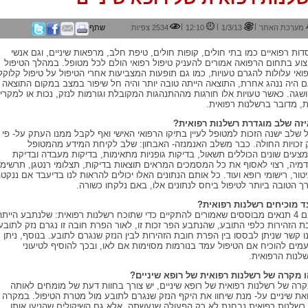
|
|
|
מערכת האתר
1/3/13
12:10
2534 צפיות
שתף
דות רפואיים כמו בתי חולים, קופות חולים, טיפת חלב, מרפאות שיניים, וגם אנשי
וע בתחום הרפואה אמורים להעניק טיפול רפואי הולם לכל מטופל. במהלך הטיפול
ואי עלולות להגרם טעויות, כמו גם תופעות המצביעות אחרי הטיפול על טיפול קלוקל
 היה ננהג אחרת, התוצאה הייתה טובה יותר והיה חל שיפור במצב במקום התוצאה
שגה. כאשר טעויות אלו חורגות מההתנהגות המקובלת וגורמות לנזק, נכות או למקרי
ת, מדובר ברשלנות רפואית.
זה שלב מוגדרת רשלנות רפואית?
 שלב ישנה הזכות למטופל לעיין בתיקו הרפואי האישי ואף לקבל ממנו העתק על- פי
 זכויות החולה. כבר משלב האנמנזה- האבחון: שלב לקיחת המידע מהמטופל
צעים שונים הכוללים תשאול, בדיקות גופניות מתאימות, בדיקות מעבדה ובדיקת
מיה, רצוי לאסוף את כל המסמכים המראים תוצאות בדיקות, תצלומי רנטגן, תרשימי
יטור, רישומי רופא ועוד. כל אותם הנתונים האלו יכולים להראות לנו בדיעבד אם ננקט
ך הטובה ביותר לטיפול ביחס לנתונים אלו, באם נלקחו כשורה.
ד מוכיחים רשלנות רפואית?
ישנם 4 תנאים מבוססים שאמורים להתקיים כדי שתוכח רשלנות רפואית: שלנתבע הייתה
ת הזהירות כלפי התובע, שהנתבע הפר זכות זו, לאור הפרת חובה זו נגרם נזק לתובע
נו קשר שניתן לבססו בין הפרת חובת הזהירות לבין הנזק שנגרם לתובע. בנוסף, ניתן
מים להוכיח אם הטיפול עמד בנורמות מסוימות אם לאו, ובכך להוסיף לטיעוני
לנות הרפואית.
 מקרה של רשלנות רפואית של רופא שיניים?
רה של רשלנות רפואית של רופא שיניים, יש צורך בחוות דעת של מומחים לאותה
את שיניים על- מנת שיחוו את היקף הנזק שנגרם לתובע מול מטרת הטיפול. במקרה
רשלנות רפואית נבחנת לא רק הפעולה שנעשתה, אלא גם השיקולים שהניעו אותו