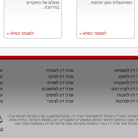
הפורטוגלית המון יתרונות...
פועלם של החוקרים
בהרחבה....
למאמר המלא »
למאמר המלא »
י דין למשפחה
עורכי דין לעבודה
עו
י דין לחוזים
עורכי דין לנזיקין
עו
י דין לתעבורה
עורכי דין לאזרחי
עו
 דין לקניין רוחני
עורכי דין למחשבים
עו
י דין לחובות
עורכי דין למיסים
עו
י דין לצרכנות
עורכי דין לציבורי
טי
LawFind, הפורטל המוביל בישראל לחיפוש אחרי עורכי דין. פורטל LawFind, מציג בפניכם רשימת עורכי
יות משנה בהתאם לתחומי העיסוק המשפטיים המוקבלים כיום במשפט הישראל. במידה ואתה
ורטל אחר עורכי דין בעלי התמחות מתאימה ופנה אליהם ישירות באמצעות טפסי הצור