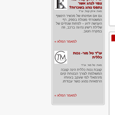
צפוי לנהג אשר
נתפס נוהג בשכרות?
מאת:
איתן קנול, עו"ד
גם אם אמינותו של מכשיר הינשוף
המשטרתי מוטלת בספק, רף
הענישה ידוע – לפחות שנתיים של
שלילת רישיון נהיגה ברכב, וזה
במקרה הטוב.
למאמר המלא »
עו"ד טל מור- נכות
כללית
מאת:
טל מור, עו"ד
קצבת נכות כללית הינה קצבה
המשולמת לצורך הבטחת קיום
מינימאלי למי שעקב בעיותיו
הרפואיות נפגע כושר עבודתו.
למאמר המלא »