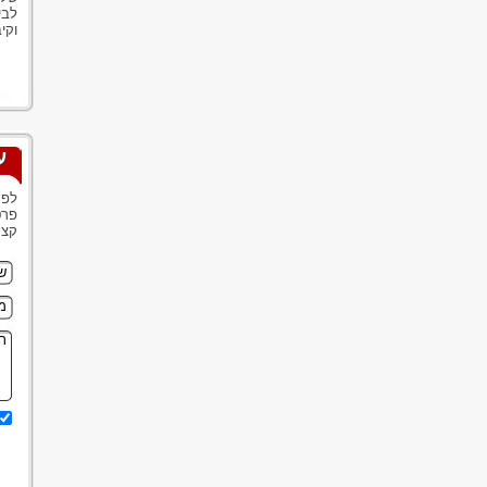
לבי
וקי
ע
לפנ
פרט
קצר