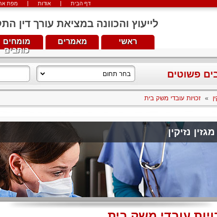
דף הבית
אודות
מפת את
לייעוץ והכוונה במציאת עורך דין התקשרו עכש
ראשי
מאמרים
מומחים
כותבים
בים פשוטים
ן
»
זכויות עובדי משק בית
מגזין נזיקין
ויות עובדי משק בית