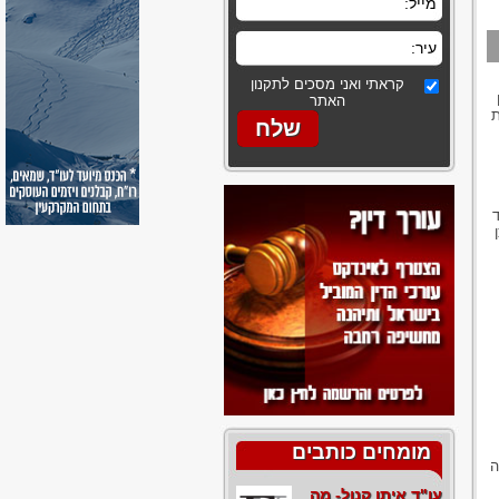
קראתי ואני מסכים לתקנון
האתר
ת
מומחים כותבים
ה
עו"ד איתן קנול- מה