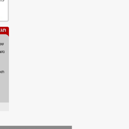
עזר
תגו
שם
נוש
תוכ