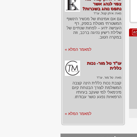
צפוי לנהג אשר
נתפס נוהג בשכרות?
מאת:
איתן קנול, עו"ד
גם אם אמינותו של מכשיר הינשוף
המשטרתי מוטלת בספק, רף
הענישה ידוע – לפחות שנתיים של
שלילת רישיון נהיגה ברכב, וזה
במקרה הטוב.
למאמר המלא »
עו"ד טל מור- נכות
כללית
מאת:
טל מור, עו"ד
קצבת נכות כללית הינה קצבה
המשולמת לצורך הבטחת קיום
מינימאלי למי שעקב בעיותיו
הרפואיות נפגע כושר עבודתו.
למאמר המלא »