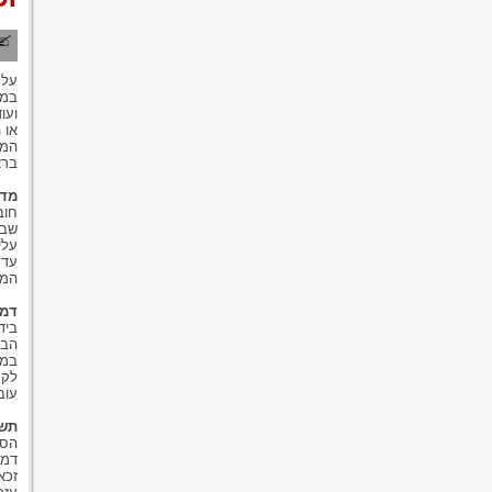
על 
במט
ועו
או 
המע
ברא
מדו
חוב
שבו
עלי
עד 
המע
דמי
ביד
הבי
במק
לקח
עוב
תשל
הסת
דמי