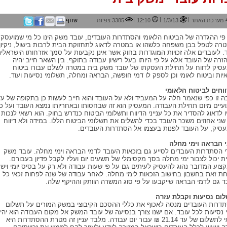
|
|
|
מערכת האתר
1/3/13
12:10
3385 צפיות
שתף
פי ההגדרה של הביטוח הלאומי והסתדרות העובדים, עובד משק הינו כל מי שמועסק
רה לטפל בבן משפחה כלשהו או במטרה לדאוג לתחזוקת הבית לרבות בישול, ניקיון
ד. לעובדים אלה זכויות המוגדרות בחוק אשר אינן נקבעות על סמך אזרחותו הישראלי
הזרה של העובד אלא על פי היותו בעל רישיון עבודה בתוקף. בין השאר חייב יהיה
סיק לדווח על תחילת העסקתו של עובד משק בית במטרה לשלם עבורו ביטוח
יות וביטוח לאומי וכן לספק לו דמי חופשה, הבראה ומחלה, תשלומי נסיעות ועוד.
וחים לביטוח הלאומי
ה זו כפי שנאמר חלה על המעביד ולא על העובד והוא חייב לעשות כן בתקופה של עד
עיים מיום תחילת העבודה. המעסיק הוא זה שבחסותו ובאחריותו נמצא העובד ועל כן
ו לדאוג להסדיר את כל ענייני הדיווח ותשלומי הביטוח כנדרש בחוק. הוא רשאי לנכות
שני אחוזים משכר העובד בכדי להשלים את תשלומי הביטוח הללו. במידה ולא דיווח
סיק, על העובד לפנות בעצמו אל הסתדרות העובדים.
 הבראה וימי מחלה
י הסתדרות העובדים לסייע גם בזכאות העובד לדמי הבראה וימי מחלה. עובד משק
ת יכול לצבור ימי מחלה בסך מקסימלי של תשעים יום ועליו לקבל פדיון בעבורם.
צוע המדובר נהוג להעסיק לעיתים גם על פי שעות עבודה ולא רק על בסיס יומי ויש
ת זאת בחשבון בחישוב הזכאות לימי מחלה. לאחר עבודה של שנה לפחות זכאי כל
ד גם לדמי הבראה שייקבעו על פי סוג המשרה הוותק וההיקף שלה.
ום נסיעות וקבלת עזרה
דרות העובדים מנסה לאכוף את כללי ההסכם הקיבוצי במשק המורים על תשלום
 נסיעות לכל עובד. אם ישנו צורך בנסיעה של עובד המשק אל מקום העבודה הוא יהי
זכאי לתשלום של עד 21.14 ₪ עבור יום עבודה. מלבד עניין זה מטרת ההסתדרות היא