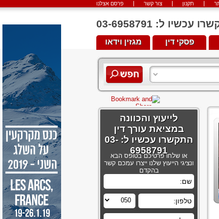
ר
תקנון
צור קשר
פרסם אצלנו
יו ל: 03-6958791
פסקי דין
מגזין וידאו
לייעוץ והכוונה
במציאת עורך דין
התקשרו עכשיו ל: 03-
6958791
או שלחו פרטיכם בטופס הבא
ונציגי הייעוץ שלנו ייצרו עמכם קשר
בהקדם