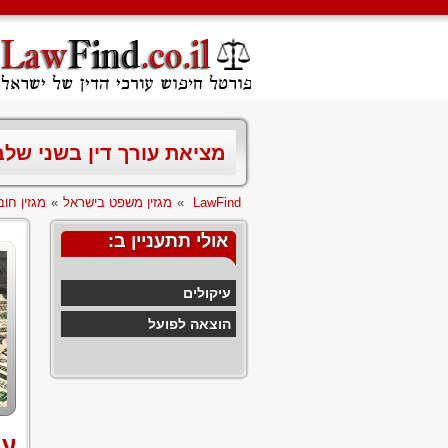
מציאת עורך דין בשני של
LawFind
»
מגזין משפט בישראל
»
מגזין חוב
אולי תתעניין ב:
עיקולים
הוצאה לפועל
עי