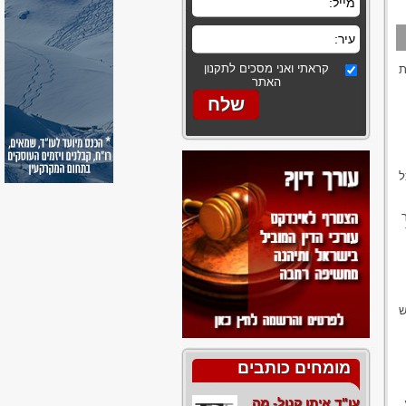
קראתי ואני מסכים לתקנון
ת
האתר
ל
ש
מומחים כותבים
עו"ד איתן קנול- מה