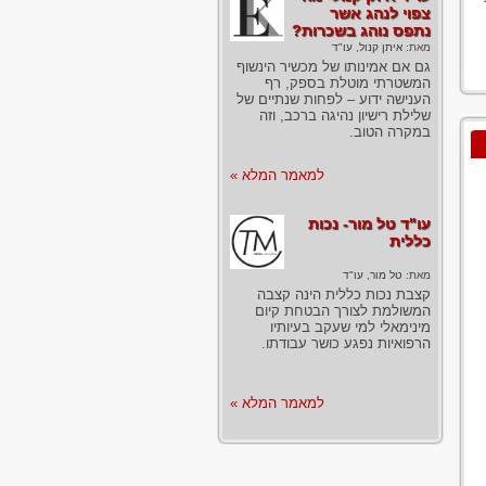
צפוי לנהג אשר
נתפס נוהג בשכרות?
מאת:
איתן קנול, עו"ד
גם אם אמינותו של מכשיר הינשוף
המשטרתי מוטלת בספק, רף
הענישה ידוע – לפחות שנתיים של
שלילת רישיון נהיגה ברכב, וזה
במקרה הטוב.
למאמר המלא »
עו"ד טל מור- נכות
כללית
מאת:
טל מור, עו"ד
קצבת נכות כללית הינה קצבה
המשולמת לצורך הבטחת קיום
מינימאלי למי שעקב בעיותיו
הרפואיות נפגע כושר עבודתו.
למאמר המלא »