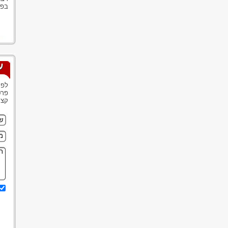
בפר
ע
לפנ
פרט
קצר