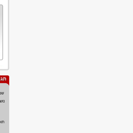
תגו
שם
נוש
תוכ