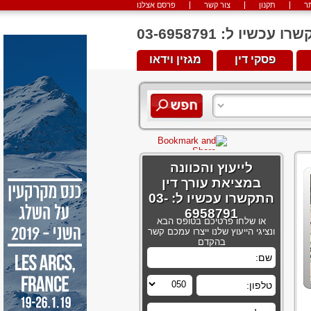
ר
תקנון
צור קשר
פרסם אצלנו
יו ל: 03-6958791
פסקי דין
מגזין וידאו
לייעוץ והכוונה
במציאת עורך דין
התקשרו עכשיו ל: 03-
6958791
או שלחו פרטיכם בטופס הבא
ונציגי הייעוץ שלנו ייצרו עמכם קשר
בהקדם