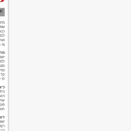
מיט
שאי
כנג
למנ
אות
צו 
מהו
ישנ
למח
מטב
ומי
פרנ
לו 
כיצ
נית
העת
עור
פונ
חוס
דוג
ישנ
רצו
רבו