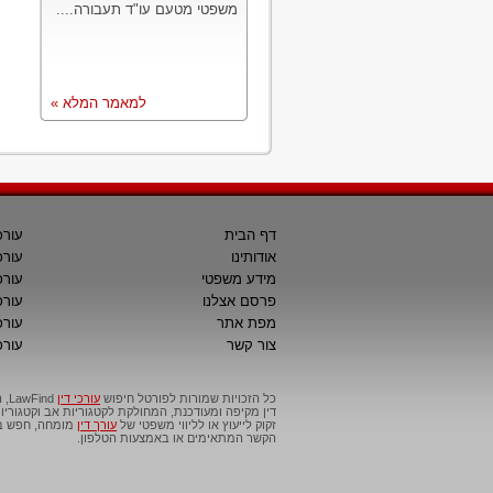
משפטי מטעם עו"ד תעבורה....
למאמר המלא »
דף הבית
עורכ
אודותינו
עורכ
מידע משפטי
עורכ
פרסם אצלנו
עורכי
מפת אתר
עורכ
צור קשר
עורכ
כל הזכויות שמורות לפורטל חיפוש
עורכי דין
דין מקיפה ומעודכנת, המחולקת לקטגוריות אב וקטגור
זקוק לייעוץ או לליווי משפטי של
עורך דין
מומחה, חפש בפ
הקשר המתאימים או באמצעות הטלפון.