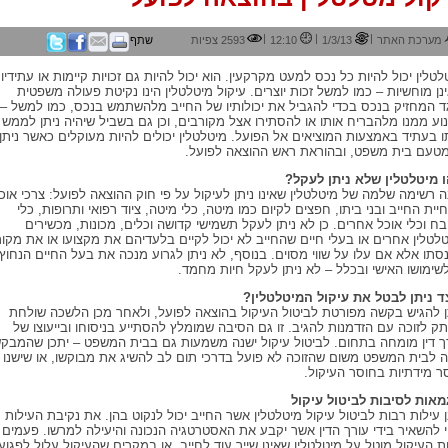
|
|
|
מערכת האתר
1/3/13
12:10
2593 צפיות
שתף
לטלין יכול להיות כל נכס למעט מקרקעין. הוא יכול להיות גם זכויות קיימות או עתידיו
נן מוחשיות – כמו למשל זכות יוצרים. עיקול מיטלטלין הינו נקיטת פעולה משפטית
ד המחזיק בנכס בכדי להגביל את יכולותיו של החייב מלהשתמש בנכס, כמו למשל –
וע ממנו מלהבריח אותו או להסתירו אצל מקורבים, וכן גם בשביל שיהיה ניתן לממש
ו בעתיד באמצעות המוציאים אל הפועל. מיטלטלין יכולים להיות מעוקלים כאשר ניתן
מטעם בית משפט, ובהוראת ראש ההוצאה לפועל.
 מיטלטלין שלא ניתן לעקל?
ה רשימה שלמה של מיטלטלין שאינו ניתן לעיקול על פי חוק ההוצאה לפועל: צרכי אוכ
יית החייב ובני ביתו, חפצים לקיום כמו מיטה, כלי מיטה, ציוד רפואי ותרופות, כלי
ח וכלי אוכל אחרים. כן לא ניתן לעקל תשמישי קדושה וכלים, מכונות, מכשירים
טלטלין אחרים או בעלי חיים שהחייב לא יכול לקיים בלעדיהם את מקצועו או את מקור
סתו אלא אם עלו על שווי מסוים. בנוסף, לא ניתן לגרוע מנכה את בעל החיים הנחוץ
לשימושו האישי ובכלל – לא ניתן לעקל חיות מחמד.
ד ניתן לבטל את עיקול המיטלטלין?
ן להגיש בקשה מפורטת לביטול העיקול בהוצאה לפועל, ולאחר מכן הלשכה שולחת
ק לזוכה עם הזדמנות להגיב. זו גם הסיבה שמומלץ להסתייע בניסוחו ובייעוצו של
ך דין מומחה בתחום. לביטול עיקול ישנה משמעות גם בבית המשפט – יתכן שהמבק
ה לבית המשפט משום שהזוכה לא פועל בדרכי תום לב להשיג את מבוקשו, או שישנו
ר מידתיות בחוסר העיקול.
מאות לסיבות לביטול עיקול
ן עילות רבות לביטול עיקול מיטלטלין אשר החייב יכול לנקוט בהן. את נקיבת העילות
י להשאיר בידי עורך הדין אשר יקבע את האסטרטגיה הנכונה והיעילה למרשו. פעמים
ת העיקול מוטל על מיטלטלין שאינו שייך עוד לחייב, או במקרים שהעיקול עלול לפגוע