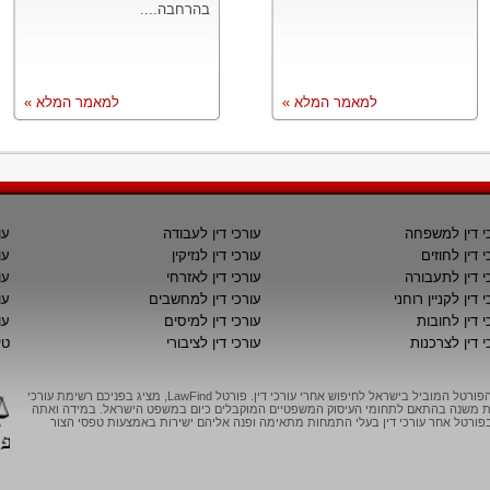
בהרחבה....
למאמר המלא »
למאמר המלא »
י דין למשפחה
עורכי דין לעבודה
עו
י דין לחוזים
עורכי דין לנזיקין
עו
י דין לתעבורה
עורכי דין לאזרחי
עו
 דין לקניין רוחני
עורכי דין למחשבים
עו
י דין לחובות
עורכי דין למיסים
עו
י דין לצרכנות
עורכי דין לציבורי
טי
LawFind, הפורטל המוביל בישראל לחיפוש אחרי עורכי דין. פורטל LawFind, מציג בפניכם רשימת עורכי
יות משנה בהתאם לתחומי העיסוק המשפטיים המוקבלים כיום במשפט הישראל. במידה ואתה
ורטל אחר עורכי דין בעלי התמחות מתאימה ופנה אליהם ישירות באמצעות טפסי הצור