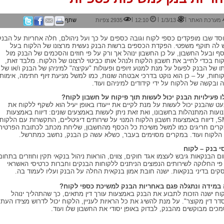
|
|
|
מערכת האתר
1/3/13
12:10
2935 צפיות
שתף
סד שבו מופקדים כספי לקוח וגובה כספים על כך ועל ניהולם, חלה אחריות על הבנק
 לה תוקף משפטי. הפקדת הכספים ברשות הבנק נעשית מרצונו של הלקוח בעל
ף ובעל החשבון, על כן החשבון ינוהל אך ורק על פי חוזים והסכמים של הבנק מול
וח בכדי לחייב את חשבון הלקוח ולנהל אותו כביטוי לרצונו של הלקוח. מלבד זאת,
תו של הבנק לפעול על מנת למנוע זיופים ופעולות "עקיצה" למיניהן של הבנק ו/או של
וחות, על – כן הוא נוקט בדרכי אבטחה שונות, כמו למשל מניעת זיוף חתימה, אימות
ה ובקשה של הלקוח על ידי קידודים למיניהם ועוד.
ו פעילויות הבנק יכול לעשות תוך פיקוח על חשבון לקוח?
ט שהבנק יכול לעשות על מנת לקיים את ייעודו באופן יעיל הוא לשקף ללקוח את
ועות המתנהלות בחשבונו, ואת זאת ניתן לעשות באמצעים שונים: דיווח באמצעות
SMS, דיווח באמצעות חשבון הלקוח המנוי על שירותים דיגיטליים, התקשרות עם הלקוח
רים חריגים כמו למשל משיכת כל הכסף מהחשבון, שליחת מכתב לכתובת הפרטית
הלקוח ועוד. במקרים מסוימים בעבר, כשלא עשה כן הבנק, נחשב כמתרשל.
י בנק – לקוח
ם הבנקאות גיבש לעצמו אגד חוקים, צווים, הוראות ניהול בנקאי תקין וחוזרים בתחום
פי החלוקה לשירותים הנפוצים הניתנים ללקוחות הבנקים וחברות כרטיסי האשראי
סקים בדיני בנקאות. ישנה חובת אמון בנקאית החלה על הבנק ועליו לעמוד בה.
במידה ונתגלה פגם באחריות הבנק למשיכת כספי לקוח?
וח ישנה הזכות לתבוע את הבנק באמצעות עורך דין מתאים, כך שהתהליך ינוהל
דר דין מקוצר". על מנת להשיג את כל הראיות לעניין, הלקוח יכול לדרוש מצידו העתק
כים מבוקשים מהבנק, לבדוק באופן יסודי את החשבון שלו ועוד.