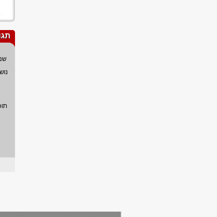
תגו
שם
נוש
תוכ