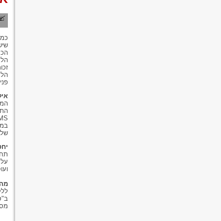
כמו
שיש
הכס
הלק
זכו
הלק
פני
איל
המע
התנ
במק
של 
יחס
תחו
על 
ועו
מה 
ללק
ב"ס
מסמ