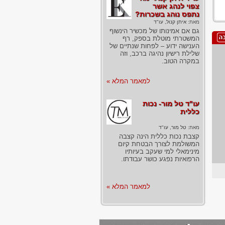
צפוי לנהג אשר
נתפס נוהג בשכרות?
מאת:
איתן קנול, עו"ד
גם אם אמינותו של מכשיר הינשוף
המשטרתי מוטלת בספק, רף
הענישה ידוע – לפחות שנתיים של
שלילת רישיון נהיגה ברכב, וזה
במקרה הטוב.
למאמר המלא »
עו"ד טל מור- נכות
כללית
מאת:
טל מור, עו"ד
קצבת נכות כללית הינה קצבה
המשולמת לצורך הבטחת קיום
מינימאלי למי שעקב בעיותיו
הרפואיות נפגע כושר עבודתו.
למאמר המלא »