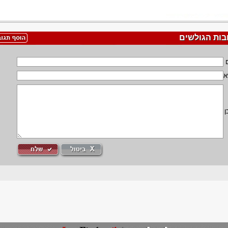
בות הגולשים
א
ן