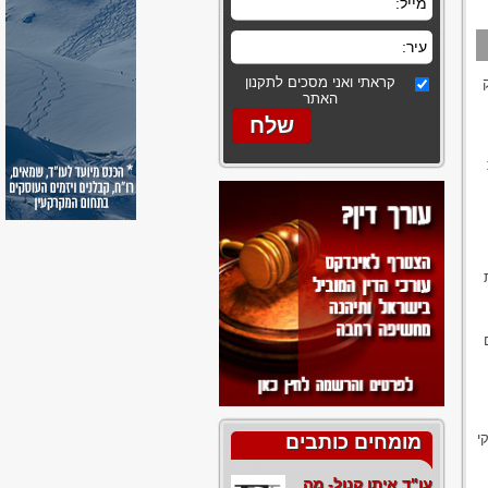
קראתי ואני מסכים לתקנון
האתר
י
מומחים כותבים
עו"ד איתן קנול- מה