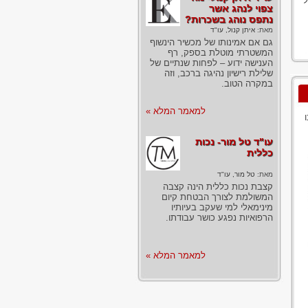
ל
צפוי לנהג אשר
נתפס נוהג בשכרות?
מאת:
איתן קנול, עו"ד
גם אם אמינותו של מכשיר הינשוף
המשטרתי מוטלת בספק, רף
הענישה ידוע – לפחות שנתיים של
שלילת רישיון נהיגה ברכב, וזה
במקרה הטוב.
למאמר המלא »
עו"ד טל מור- נכות
כללית
מאת:
טל מור, עו"ד
קצבת נכות כללית הינה קצבה
המשולמת לצורך הבטחת קיום
מינימאלי למי שעקב בעיותיו
הרפואיות נפגע כושר עבודתו.
למאמר המלא »