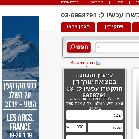
ר
תקנון
צור קשר
פרסם אצלנו
יו ל: 03-6958791
פסקי דין
מגזין וידאו
לייעוץ והכוונה
במציאת עורך דין
התקשרו עכשיו ל: 03-
6958791
או שלחו פרטיכם בטופס הבא
ונציגי הייעוץ שלנו ייצרו עמכם קשר
בהקדם