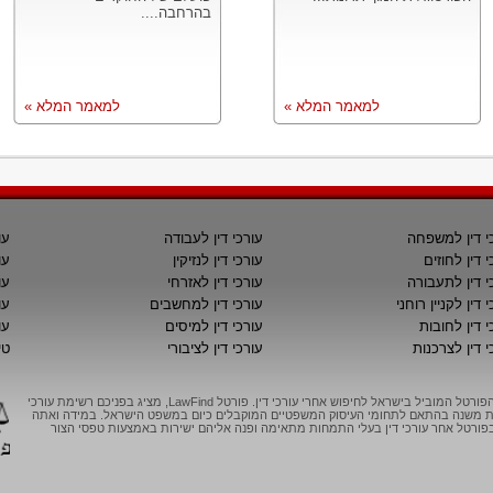
בהרחבה....
למאמר המלא »
למאמר המלא »
י דין למשפחה
עורכי דין לעבודה
עו
י דין לחוזים
עורכי דין לנזיקין
עו
י דין לתעבורה
עורכי דין לאזרחי
עו
 דין לקניין רוחני
עורכי דין למחשבים
עו
י דין לחובות
עורכי דין למיסים
עו
י דין לצרכנות
עורכי דין לציבורי
טי
LawFind, הפורטל המוביל בישראל לחיפוש אחרי עורכי דין. פורטל LawFind, מציג בפניכם רשימת עורכי
יות משנה בהתאם לתחומי העיסוק המשפטיים המוקבלים כיום במשפט הישראל. במידה ואתה
ורטל אחר עורכי דין בעלי התמחות מתאימה ופנה אליהם ישירות באמצעות טפסי הצור