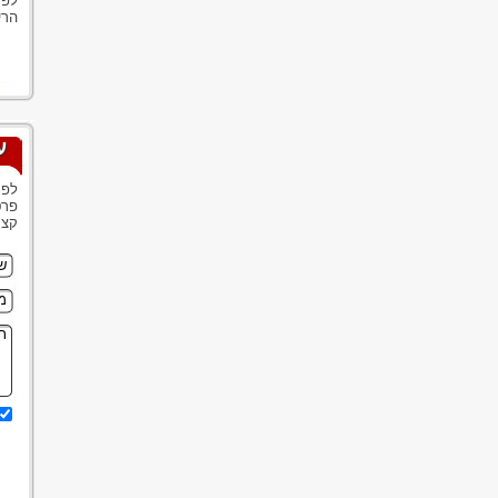
לפר
הרי
ע
לפנ
פרט
קצר