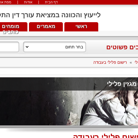
דף הבית
אודות
מפת את
לייעוץ והכוונה במציאת עורך דין התקשרו עכש
ראשי
מאמרים
מומחים
כותבים
בים פשוטים
לי
»
רישום פלילי בעבודה
מגזין פלילי
שום פלילי בעבודה