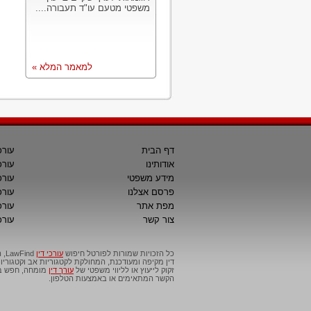
משפטי מטעם עו"ד תעבורה....
למאמר המלא »
דף הבית
עורכ
אודותינו
עורכ
מידע משפטי
עורכ
פרסם אצלנו
עורכי
מפת אתר
עורכ
צור קשר
עורכ
כל הזכויות שמורות לפורטל חיפוש
עורכי דין
דין מקיפה ומעודכנת, המחולקת לקטגוריות אב וקטגור
זקוק לייעוץ או לליווי משפטי של
עורך דין
מומחה, חפש בפ
הקשר המתאימים או באמצעות הטלפון.