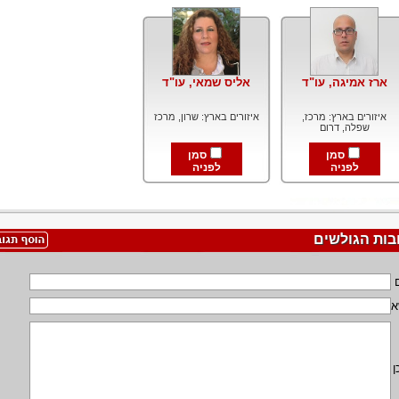
ארז אמיגה, עו"ד
אליס שמאי, עו"ד
איזורים בארץ: מרכז,
איזורים בארץ: שרון, מרכז
שפלה, דרום
סמן
סמן
לפניה
לפניה
בות הגולשים
א
ן