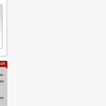
תגו
שם
נוש
תוכ