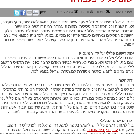
|
|
|
מערכת האתר
1/3/13
12:10
2384 צפיות
שתף
ינת ישראל המשטרה מנהל מעקב אשר כולל רישום, בנוגע להרשעות, תיקי חקירה,
לטות שונות וכל הסתבכות פלילית. מקומות עבודה רבים דורשים גיליון יושר
שטרה והרישום הפלילי עלול לגרופ בעיות במציאת עבודה והתחלת עבודה. חלק
ישומים הפלילים נמחקים כעבור פרק זמן מסוים, בנוגע לכך ניתן למצוא מידע רב
רים השונים של משרד המשפטים. ניתן להגיש בקשה לביטול רישום פלילי מסיבות
ימות.
קת רישום פלילי על ידי המעסיק
שום הפלילי של כל אדם הינו חסוי ובקשת הרישום ללא אישור הינה עבירה פלילית. כמ
 שום גוף, לא פרטי ולא ציבורי לא רשאי לבקש מאדם להציג בפניו את תדפיס הרישום
ילי. אישור זה תקף לכל צורך. גופים הרוצים להגיש בקשה לבחון את הרישום הפלילי
אדם צריכים להגיש בקשה מסודרת למשטרת ישראל בנוגע לכך.
דת יושר
ים רבות נדרשים מועמדים לעבודה להגיש תעודת יושר בפני המעסיק החדש שלהם.
ב לשים לב שמושג זה אינו קיים יותר במדינת ישראל, למעשה הכוונה היא בתדפיס
שום הפלילי. המעסיקים רוצים לבדוק האם אין בעברו של המועמד שום פגם או רבב
ולים למנוע ממנו לעסוק במשרה. כמו כן ישנן משרות אשר אדם בעל רישום פלילי, אינ
ל לעסוק בהם, לדוגמה שירותי ביטחון, משרדים ממשלתים וכדומה. למרות זאת בית
פט הכיר בכך שעבור אדם עם רישום פלילי זניח אין סיבה שיחסמו עבורו אפשרויות
פרנס בכבוד. במקרים כאלו ניתן להגיש תביעה נגד המעסיק בבית דין לעבודה.
קת הרישום הפלילי
יל למחוק רישום פלילי יש להגיש בקשה למשטרת ישראל או לפרקליטות. חשוב
ייעץ עם
עורך דין דיני עבודה
לפני בקשת מחיקת הרישום. בקשות אלו המופנות