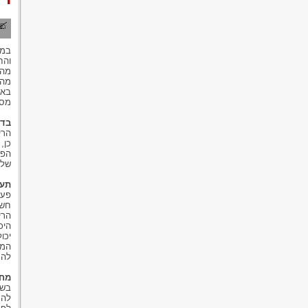
במד
והח
מהמ
מהר
באת
מסו
בדי
הרי
כן,
הפל
של 
תעו
פעמ
חשו
הרי
היכ
יכו
המש
להת
מחי
בשב
להת