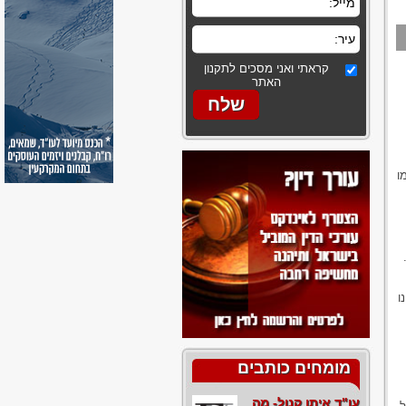
קראתי ואני מסכים לתקנון
האתר
ו
ו
מומחים כותבים
עו"ד איתן קנול- מה