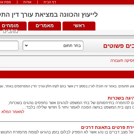
דף הבית
אודות
מפת את
לייעוץ והכוונה במציאת עורך דין התקשרו עכש
ראשי
מאמרים
מומחים
כותבים
בים פשוטים
סיקה תעבורה
ון תחומים. באזור זה תוכלו לעיין בפסקי דין אשר בהם לקחו חלק עורכי הדין המפרסמים באתר, וגם
היגה בשכרות
ים להחמרה בתיחסותם של בתי המשפט לנהגים אשר נתפסים נוהגים בשכרות,
 המשפט בגישה הפוכה לאמור וחזר 5 חודשי שלילה בלבד:...
למאמר המלא »
רת פרטים בתאונת דרכים
ל מצב דברים בו נהג אשר לא הספיק לבלום בזמן בהגיעו לצומת מרומזרת התנגש