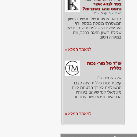
צפוי לנהג אשר
נתפס נוהג בשכרות?
מאת:
איתן קנול, עו"ד
גם אם אמינותו של מכשיר הינשוף
המשטרתי מוטלת בספק, רף
הענישה ידוע – לפחות שנתיים של
שלילת רישיון נהיגה ברכב, וזה
במקרה הטוב.
למאמר המלא »
עו"ד טל מור- נכות
כללית
מאת:
טל מור, עו"ד
קצבת נכות כללית הינה קצבה
המשולמת לצורך הבטחת קיום
מינימאלי למי שעקב בעיותיו
הרפואיות נפגע כושר עבודתו.
למאמר המלא »