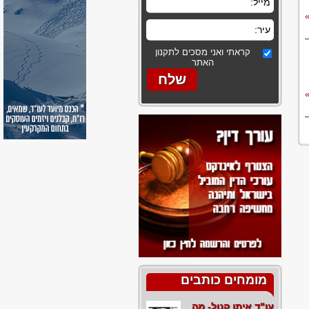
קראתי ואני מסכים לתקנון
האתר
מומחים כותבים
עו"ד איתן קנול- מה