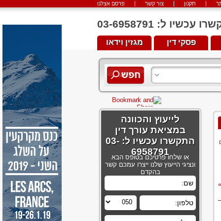
ר
תקנון
צור קשר
פרסם אצלנו
יו ל: 03-6958791
פסקי דין
מגזין וידאו
לייעוץ והכוונה
במציאת עורך דין
התקשרו עכשיו ל: 03-
6958791
או שלחו פרטיכם בטופס הבא
ונציגי הייעוץ שלנו ייצרו עמכם קשר
בהקדם