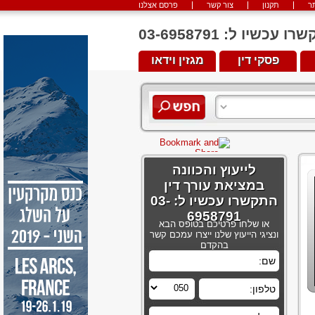
ר
תקנון
צור קשר
פרסם אצלנו
יו ל: 03-6958791
פסקי דין
מגזין וידאו
לייעוץ והכוונה
במציאת עורך דין
התקשרו עכשיו ל: 03-
6958791
או שלחו פרטיכם בטופס הבא
ונציגי הייעוץ שלנו ייצרו עמכם קשר
בהקדם