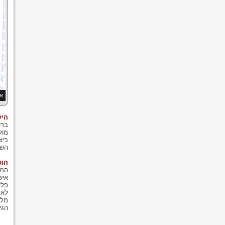
אם
היע
ברו
מול
ביצ
השא
הוכ
המצ
איש
פלי
לא 
מלה
הגי