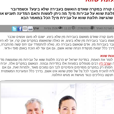
 קורה במקרה שאדם הואשם בעבירה שלא ביצע? וכשמדובר
ונת שווא על עבירות מין? מה ניתן לעשות והאם המדינה תעניש את
שהגישה תלונת שווא על עבירת מין? הכל במאמר הבא
|
|
|
מערכת האתר
27/8/2013
11:22
2536 צפיות
שתף
פעם קורה שאדם מואשם בעבירות מין שלא ביצע. ישנם לא מעט אנשים שכבר
שמו בעבר בעבירות מין שלא ביצעו, או כאלה שהואשמו במקרים שכן קרו, אך לא היה
בר בעבירות מין. אדם שנאשם בעבירה כזו, נאלץ להתמודד עם יחס קשה מהחברה,
רך כלל יוצאת מנקודת הנחה שהוא אשם, גם אם עוד לא הוכח באופן סופי ו-ודאי.
נות שווא
לומר את האמת, במדינת ישראל יש הרבה תלונות שווא על עבירות מין שמוגשות מדי
 ו
עורכי דין
רבים מטפלים בסוגיות אלו בתדירות גבוהה. הנאשם במקרים אלה, יוכיח
חפותו רק במקרים מסויימים והסיכויים לכך הם נמוכים מאוד, ולמרות זאת, גם אם
יח להוכיח מעבר לכל צל של ספק שהוא אינו אשם, בדרך כלל המערכת המשפטית
תנקוט בהליכים כנגד מגישת או מגיש התלונה.