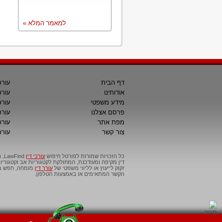
למאמר המלא »
דף הבית
עורכ
אודותינו
עורכ
מידע משפטי
עורכ
פרסם אצלנו
עורכי
מפת אתר
עורכ
צור קשר
עורכ
כל הזכויות שמורות לפורטל חיפוש
עורכי דין
דין מקיפה ומעודכנת, המחולקת לקטגוריות אב וקטגור
זקוק לייעוץ או לליווי משפטי של
עורך דין
מומחה, חפש בפ
הקשר המתאימים או באמצעות הטלפון.