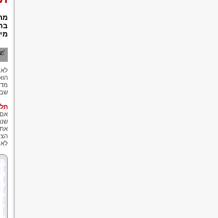
מה
בתל
מי 
לא 
הוא
מדו
שבד
תלו
אם 
שנה
את 
הצל
לא 