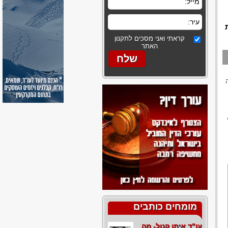
קראתי ואני מסכים לתקנון
האתר
מומחים כותבים
עו"ד איתן קנול- מה