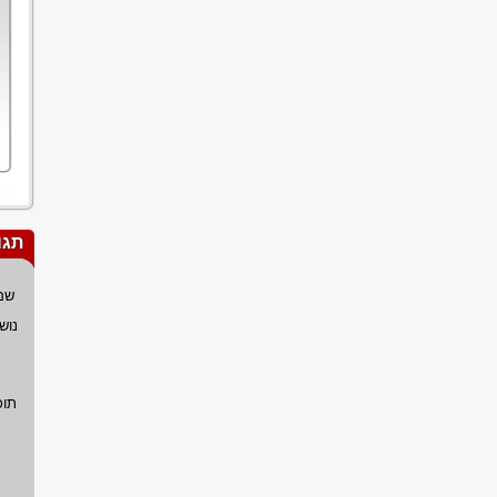
תגו
שם
נוש
תוכ