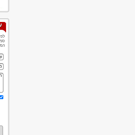
ע
לפנ
סמנ
המש