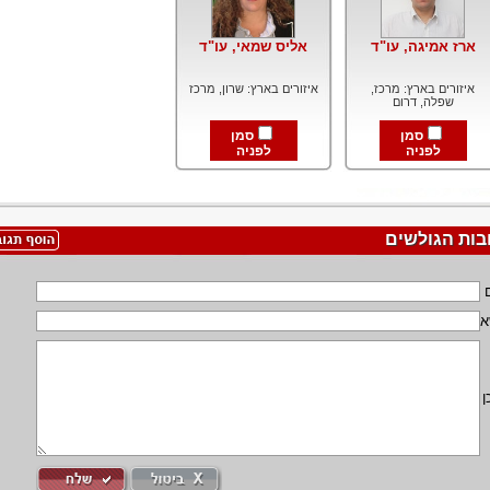
ארז אמיגה, עו"ד
אליס שמאי, עו"ד
איזורים בארץ: מרכז,
איזורים בארץ: שרון, מרכז
שפלה, דרום
סמן
סמן
לפניה
לפניה
בות הגולשים
א
ן