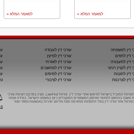
למאמר המלא »
למאמר המלא »
י דין למשפחה
עורכי דין לעבודה
עו
י דין לחוזים
עורכי דין לנזיקין
עו
י דין לתעבורה
עורכי דין לאזרחי
עו
 דין לקניין רוחני
עורכי דין למחשבים
עו
י דין לחובות
עורכי דין למיסים
עו
י דין לצרכנות
עורכי דין לציבורי
טי
LawFind, הפורטל המוביל בישראל לחיפוש אחרי עורכי דין. פורטל LawFind, מציג בפניכם רשימת עורכי
יות משנה בהתאם לתחומי העיסוק המשפטיים המוקבלים כיום במשפט הישראל. במידה ואתה
ורטל אחר עורכי דין בעלי התמחות מתאימה ופנה אליהם ישירות באמצעות טפסי הצור