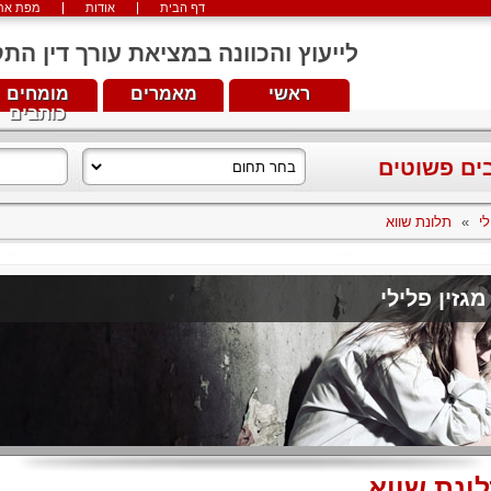
דף הבית
אודות
מפת את
לייעוץ והכוונה במציאת עורך דין התקשרו עכש
ראשי
מאמרים
מומחים
כותבים
בים פשוטים
לי
»
תלונת שווא
מגזין פלילי
ונת שווא