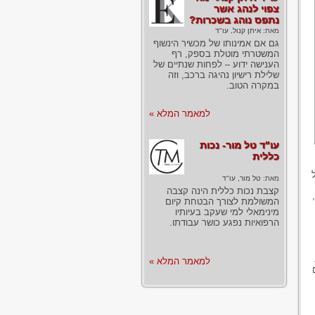
צפוי לנהג אשר
נתפס נוהג בשכרות?
מאת:
איתן קנול, עו"ד
גם אם אמינותו של מכשיר הינשוף
המשטרתי מוטלת בספק, רף
הענישה ידוע – לפחות שנתיים של
שלילת רישיון נהיגה ברכב, וזה
במקרה הטוב.
למאמר המלא »
עו"ד טל מור- נכות
כללית
מאת:
טל מור, עו"ד
קצבת נכות כללית הינה קצבה
המשולמת לצורך הבטחת קיום
מינימאלי למי שעקב בעיותיו
הרפואיות נפגע כושר עבודתו.
למאמר המלא »