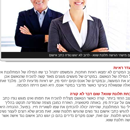
 מישהי הגישה תלונת שווא - לרוב לא יוגש נגדה כתב אישום
דר ראיות
ב המקרים לא ימצאו ראיות חותכות, והמשפט יתנהל כך שזו המילה של המתלוננת אל
 המילה של הנאשם. במקרים של מעשים מגונים מאוד קשה להוכיח שהנאשם אכן
ע את המעשה, ובמקרים של אונס וקיום יחסי מין, יש ראיות מדעיות לרוב. מלבד זאת,
לה שנשאלת בעיקר כאשר מדובר במקרי אונס, היא האם הייתה הסכמה.
חת תלונת שווא? שום דבר לא קורה
ב ההזוי ביותר, קורה כאשר הנאשם מצליח להוכיח את חפותו ואינו מוגש נגדו כתב
ום על עבירת מין. באותה סיטואציה, האזרח כמובן מצפה שהמדינה תנקוט בהליך
לי נגד המתלוננת, שהייתה יכולה להכתים את שמו לשארית חייו. בפועל, ההנחיה היא
להגיש כתבי אישום נגד נשים שהגישו תלונות שווא, זאת מכיוון שלא רוצים לעצור נשים
גיש תלונות. עם זאת, ישנם מקרים נדירים בהם כן יוגש כתב אישום נגד אישה אשר
שה תלונת שווא.