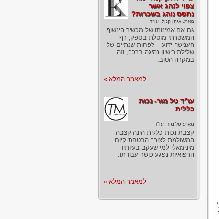
צפוי לנהג אשר
נתפס נוהג בשכרות?
מאת:
איתן קנול, עו"ד
גם אם אמינותו של מכשיר הינשוף
המשטרתי מוטלת בספק, רף
הענישה ידוע – לפחות שנתיים של
שלילת רישיון נהיגה ברכב, וזה
במקרה הטוב.
למאמר המלא »
עו"ד טל מור- נכות
כללית
מאת:
טל מור, עו"ד
קצבת נכות כללית הינה קצבה
המשולמת לצורך הבטחת קיום
מינימאלי למי שעקב בעיותיו
הרפואיות נפגע כושר עבודתו.
למאמר המלא »