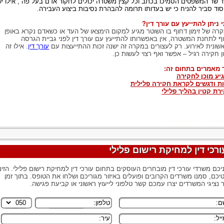
 שר המשפטים הסמיכו בכתב וכל קצין משטרה יכולים לחקור אדם בעל פה , אילו יש
יסוד סביר להניח כי יש בעדותו תרומה להבהרת נסיבות ביצוע העבירה.
 ניתן להתייעץ עם עורך דין?
רה של זימון דחוף בו השוטר מגיע למקום הימצאו של העד או כשאדם נקרא באופן
ף לתחנת המשטרה, אין באפשרותו להתייעץ עם עורך דין לפני גביית הגרסה
שונית לאירוע. רק לעצורים במקרה זה ישנה זכות ההתייעצות עם
עורך דין
. אילו זה
ון חקירה רגיל – אפשר ואף רצוי לעשות כן.
 מאמרים בתחום זה:
יע מוכן לחקירה
ת ודגשים לקראת חקירה פלילית
רת קטין בהליך פלילי
ורכי דין למחיקת רישום פלילי
יכם משרדי עורכי דין מובחרים העוסקים בתחום עורכי דין למחיקת רישום פלילי. הזינו
יכם, סמנו משרדים הקרובים ופועלים באיזור מגוריכם ושלחו את הטופס. בתוך זמן
 נציגי המשרדים יצרו עמכם קשר טלפוני לייעוץ ראשוני או קביעת פגישה.