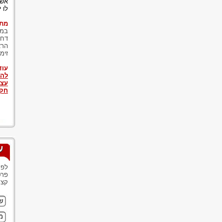
אשר
לו 
מתי
במק
דחו
הרא
זימ
עוד
להג
עצו
חקי
ע
לפנ
פרט
קצר