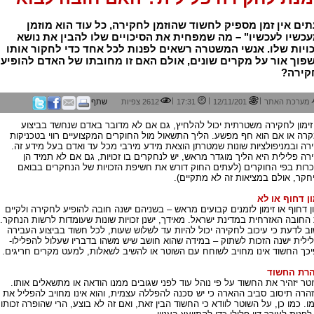
ים אין זמן מספיק לחשוד שהוזמן לחקירה, כל עוד הוא מוזמן
כשיו לעכשיו" – מה שמפחית את הסיכויים שלו להבין את נושא
ויות שלו. אנשי המשטרה רשאים לפנות לכל אחד כדי לחקור אותו
פוך אור על מקרים שונים, אולם האם זו מחובתו של האדם להופיע
קירה?
|
|
|
מערכת האתר
12/11/201
17:31
2612 צפיות
שתף
זימון לחקירה משטרתית יכול להלחיץ, גם אם לא מדובר באדם שנחשד בביצוע
רה או אם הוא חף מפשע. הליך התשאול מול החוקרים המקצועיים רווי בטכניקות
רה ובמניפולציות שונות שמטרתן הוצאת מידע מירבי מכל עד ואדם בעל מידע זה.
רה פלילית היא הליך מוגדר מראש, יש לנחקרים בו זכויות, גם אם לא תמיד הן
כרות בפי החוקרים (לעתים החוק דורש את חשיפת הזכויות של הנחקרים בבואם
חקר, אולם במציאות זה לא מתקיים).
ון דחוף או לא
ון דחוף או זימון לזמנים קבועים מראש – בשניהם ישנה חובה להופיע לחקירה ולקיים
החובה האזרחית במדינת ישראל. מאידך, ישנן זכויות שונות שעומדות לרשות הנחקר.
ב לדעת כי עיכוב לחקירה יכול להיות עד לשלוש שעות, לכל חשוד בביצוע העבירה
ילית ישנה הזכות לשתוק – במידה שהוא חושב שיש משהו בדבריו שעלול להפלילו-
יכך החשוד אינו מחויב לשוחח עם השוטר או להשיב לשאלות, למעט מקרים חריגים.
רת החשוד
טר יזהיר את החשוד על פי נוהל עוד לפני שגובים ממנו הודאה או מתשאלים אותו.
הרה תיסוב סביב ההארה כי יש סכנה להפללה עצמית, והוא אינו מחויב להפליל את
ו. כמו כן, על השוטר לוודא כי החשוד הבין זאת, ואם זה לא בוצע, הרי שהופרה זכותו