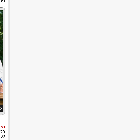
ויש
לה
מי 
רק 