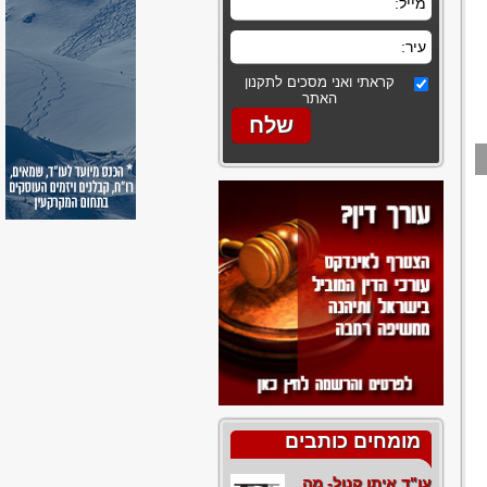
קראתי ואני מסכים לתקנון
האתר
מומחים כותבים
עו"ד איתן קנול- מה