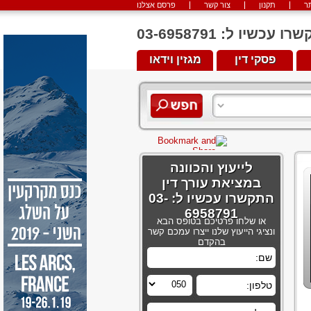
ר
תקנון
צור קשר
פרסם אצלנו
יו ל: 03-6958791
פסקי דין
מגזין וידאו
לייעוץ והכוונה
במציאת עורך דין
התקשרו עכשיו ל: 03-
6958791
או שלחו פרטיכם בטופס הבא
ונציגי הייעוץ שלנו ייצרו עמכם קשר
בהקדם