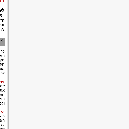
לעת
"מע
הזכ
ולש
לח
כל 
המק
חקי
חקי
מוז
להי
זימ
זימ
את 
חשו
הפל
ולפ
הזה
השו
האז
עצמ