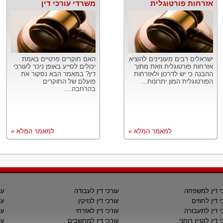
אזרחות פורטוגלית
משרדי עורכי דין
ישראלים רבים מעוניינים להוציא
האם חוקרים פרטיים באמת
אזרחות פורטוגלית וזאת מתוך
יכולים לסייע באופן ניכר לעורכי
ההבנה כי יש לדרכון ולאזרחות
דין? במאמר הבא נסקור את
הפורטוגלית המון יתרונות...
פועלם של החוקרים
בהרחבה....
למאמר המלא »
למאמר המלא »
י דין למשפחה
עורכי דין לעבודה
עו
י דין לחוזים
עורכי דין לנזיקין
עו
י דין לתעבורה
עורכי דין לאזרחי
עו
 דין לקניין רוחני
עורכי דין למחשבים
עו