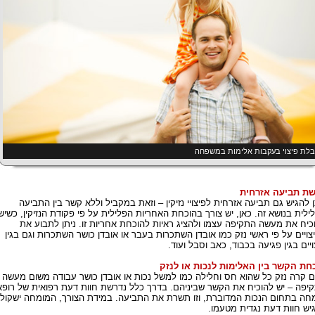
לת פיצוי בעקבות אלימות במשפחה
ת תביעה אזרחית
ן להגיש גם תביעה אזרחית לפיצויי נזיקין – וזאת במקביל וללא קשר בין התביעה
ילית בנושא זה. כאן, יש צורך בהוכחת האחריות הפלילית על פי פקודת הנזיקין, כשיש
כיח את מעשה התקיפה עצמו ולהציג ראיות להוכחת אחריות זו. ניתן לתבוע את
צויים על פי ראשי נזק כמו אובדן השתכרות בעבר או אובדן כושר השתכרות וגם בגין
ויים בגין פגיעה בכבוד, כאב וסבל ועוד.
חת הקשר בין האלימות לנכות או לנזק
 קרה נזק כל שהוא חס וחלילה כמו למשל נכות או אובדן כושר עבודה משום מעשה
יפה – יש להוכיח את הקשר שביניהם. בדרך כלל נדרשת חוות דעת רפואית של רופא
חה בתחום הנכות המדוברת, וזו תשרת את התביעה. במידת הצורך, המומחה ישקול
יש חוות דעת נגדית מטעמו.