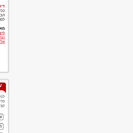
דיו
ככל
הבא
למר
מאמ
פיצ
נגר
אלי
ע
לפנ
פרט
קצר