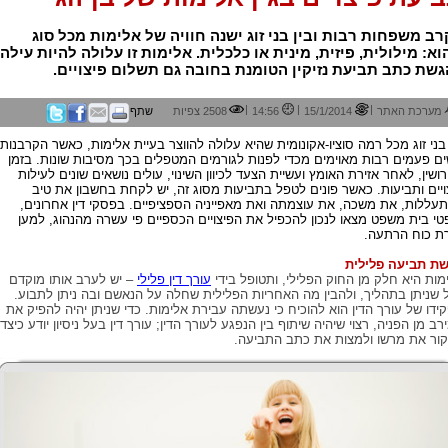
ב משפחות רבות ובין בני זוג ישנה חוויה של אלימות מכל סוג
א: מילולית, פיזית, מינית או כלכלית. אלימות זו עלולה להיות עילה
שת כתב תביעת נזיקין הטומנת בחובה גם תשלום פיצויים.
|
|
|
מערכת האתר
15/1/2014
14:56
2508 צפיות
שתף
 בני זוג מכל רמה סוציו-אקונומית שהיא עלולה להווצר בעיית אלימות, כאשר הקרבנות
ם פעמים רבות מאוימים מכדי לפנות לגורמים המטפלים בכך מסיבות שונות. בזמן
רושין, לאחר אזירת האומץ ועשיית הצעד לכיוון השינוי, עולים נושאים שונים לעילות
ויים ותביעות. כאשר פונים לטפל בתביעות מסוג זה, יש לקחת בחשבון את טיב
עללות, את משכה, את עוצמתה ואת מאפייניה הספציפיים. בפסקי דין אחרונים,
טי בית משפט מצאו לנכון להכפיל את הפיצויים הכספיים פי עשרה מהנהוג, למען
רת כוח הרתעה.
ת תביעה פלילית
מות היא חלק מן החוק הפלילי, ותטופל בידי
עורך דין פלילי
– יש לערב אותו מוקדם
 שניתן בתהליך, ולהבין מה האחריות הפלילית שחלה על הנאשם ובה ניתן לתבוע.
ידו של עורך הדין הוא להוכיח כי נעשתה עבירת אלימות. כדי שניתן יהיה להפיק את
רב מן הפניה, רצוי שיהיה שיתוף בין הנפגע לעורך הדין; עורך דין בעל ניסיון יודע כיצד
ור את מרשו ולמצות את כתב התביעה.