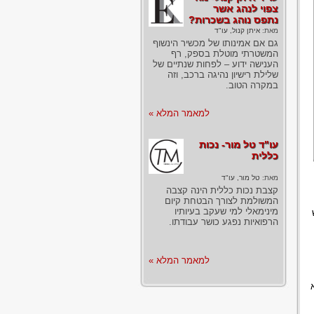
צפוי לנהג אשר
נתפס נוהג בשכרות?
מאת:
איתן קנול, עו"ד
גם אם אמינותו של מכשיר הינשוף
המשטרתי מוטלת בספק, רף
הענישה ידוע – לפחות שנתיים של
שלילת רישיון נהיגה ברכב, וזה
במקרה הטוב.
למאמר המלא »
עו"ד טל מור- נכות
כללית
מאת:
טל מור, עו"ד
קצבת נכות כללית הינה קצבה
המשולמת לצורך הבטחת קיום
מינימאלי למי שעקב בעיותיו
הרפואיות נפגע כושר עבודתו.
למאמר המלא »