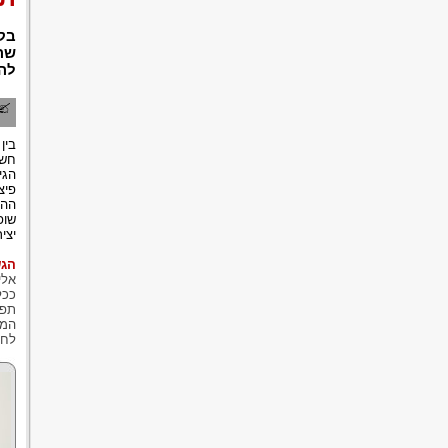
בקר
שהו
להג
בין
חשי
הגי
פיצ
ההת
שופ
יצי
הגש
אלי
ככל
תפק
המי
לחק