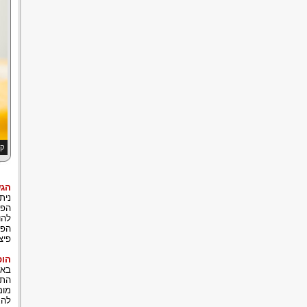
קב
הגש
נית
הפל
להו
הפי
פיצ
הוכ
באם
התק
מומ
להג