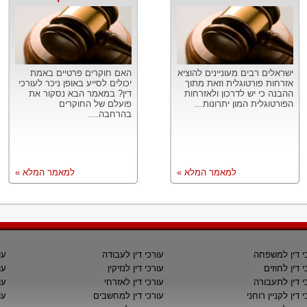
ישראלים רבים מעוניינים להוציא
האם חוקרים פרטיים באמת
אזרחות פורטוגלית וזאת מתוך
יכולים לסייע באופן ניכר לעורכי
ההבנה כי יש לדרכון ולאזרחות
דין? במאמר הבא נסקור את
הפורטוגלית המון יתרונות...
פועלם של החוקרים
בהרחבה....
למאמר המלא »
למאמר המלא »
י דין למשפחה
עורכי דין לעבודה
עו
י דין לחוזים
עורכי דין לנזיקין
עו
י דין לתעבורה
עורכי דין לאזרחי
עו
 דין לקניין רוחני
עורכי דין למחשבים
עו