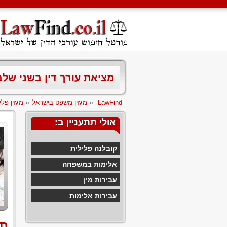
מציאת עורך דין בשני של
LawFind
»
מגזין משפט בישראל
»
מגזין פלי
אולי תתעניין ב:
קובלנה פלילית
אלימות במשפחה
עבירות מין
עבירות אלימות
תב