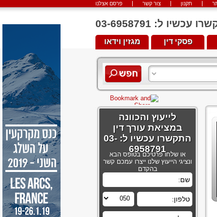
ר
תקנון
צור קשר
פרסם אצלנו
יו ל: 03-6958791
פסקי דין
מגזין וידאו
לייעוץ והכוונה
במציאת עורך דין
התקשרו עכשיו ל: 03-
6958791
או שלחו פרטיכם בטופס הבא
ונציגי הייעוץ שלנו ייצרו עמכם קשר
בהקדם