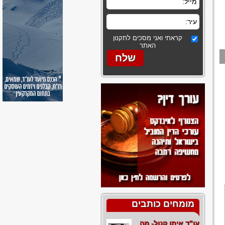
קראתי ואני מסכים לתקנון
האתר
מומחים כותבים
עו"ד איתן קנול- מה