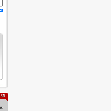
תגו
שם