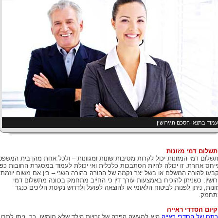
מוד בתנאי הסכם הגירושין
תשלום דמי מזונות
תשלום דמי המזונות יכול לקרות מסיבות שונות ומגוונות – ולכל אחת מהן בית המשפט
יחס אחרת. זו יכולה להיות הסתבכות כלכלית ואי יכולת לעמוד במסגרת החובות כפי
בעו להורה המשלם או בשל יצר נקמה של ההורה בהורה השני – בין אם משום יוזמת
רושין. כשניתן להוכיח באמצעות עורך דין כי החייב מתחמק בכוונה מתשלום דמי
ונות, ניתן לפנות לביטוח הלאומי או להוצאה לפועל ולדרוש נקיטת הליכים כנגד
תחמק.
קיום הסדרי ראייה
תם של הסדרי ראייה
היא למעשה הפרה של זכויות הילד שלא מומשו. כך, ניתן לתבו