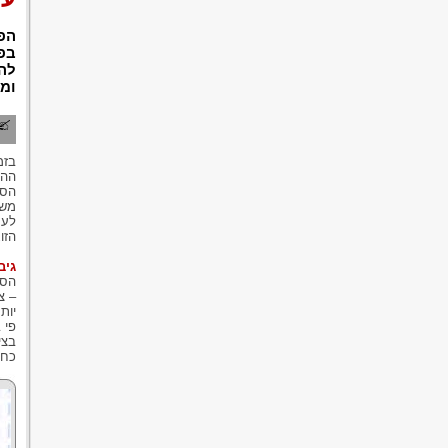
הפר
בפר
להס
ומו
בזמ
ההס
הסכ
משו
לעת
הזו
גיב
הסכ
– צ
יות
פי 
בצי
כחו