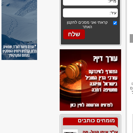
קראתי ואני מסכים לתקנון
האתר
ם
מומחים כותבים
עו"ד איתן קנול- מה