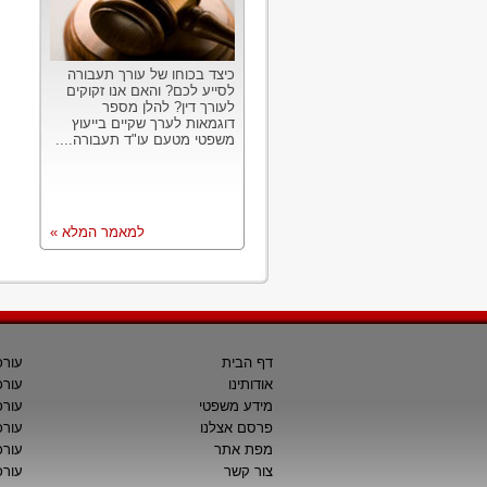
כיצד בכוחו של עורך תעבורה
לסייע לכם? והאם אנו זקוקים
לעורך דין? להלן מספר
דוגמאות לערך שקיים בייעוץ
משפטי מטעם עו"ד תעבורה....
למאמר המלא »
דף הבית
עורכ
אודותינו
עורכ
מידע משפטי
עורכ
פרסם אצלנו
עורכי
מפת אתר
עורכ
צור קשר
עורכ