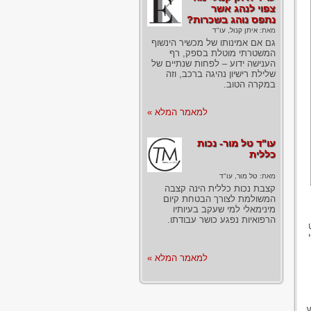
צפוי לנהג אשר
נתפס נוהג בשכרות?
מאת:
איתן קנול, עו"ד
גם אם אמינותו של מכשיר הינשוף
המשטרתי מוטלת בספק, רף
הענישה ידוע – לפחות שנתיים של
שלילת רישיון נהיגה ברכב, וזה
במקרה הטוב.
למאמר המלא »
עו"ד טל מור- נכות
כללית
מאת:
טל מור, עו"ד
קצבת נכות כללית הינה קצבה
המשולמת לצורך הבטחת קיום
מינימאלי למי שעקב בעיותיו
הרפואיות נפגע כושר עבודתו.
למאמר המלא »
ע