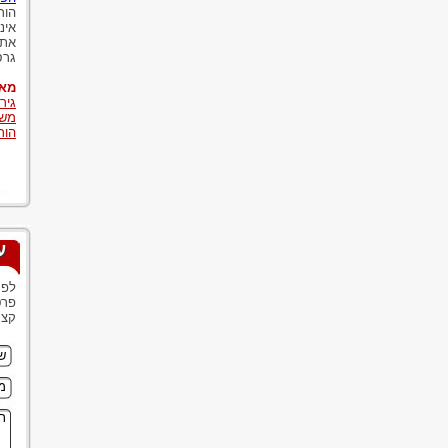
הור
אינ
את 
גרס
מאמ
גיר
משמ
הור
ע
לפנ
פרט
קצר