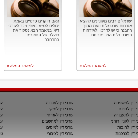
ישראלים רבים מעוניינים להוציא
האם חוקרים פרטיים באמת
אזרחות פורטוגלית וזאת מתוך
יכולים לסייע באופן ניכר לעורכי
ההבנה כי יש לדרכון ולאזרחות
דין? במאמר הבא נסקור את
הפורטוגלית המון יתרונות...
פועלם של החוקרים
בהרחבה....
למאמר המלא »
למאמר המלא »
י דין למשפחה
עורכי דין לעבודה
עו
י דין לחוזים
עורכי דין לנזיקין
עו
י דין לתעבורה
עורכי דין לאזרחי
עו
 דין לקניין רוחני
עורכי דין למחשבים
עו
י דין לחובות
עורכי דין למיסים
עו
י דין לצרכנות
עורכי דין לציבורי
טי