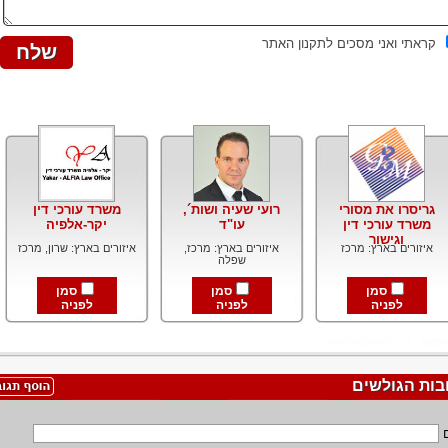
קראתי ואני מסכים לתקנון האתר
גריסרו את מסורי
רועי שעיה ושות´,
משרד עורכי דין
משרד עורכי דין
עו"ד
יקר-אלפיה
וגישור
איזורים בארץ: מרכז
איזורים בארץ: מרכז,
איזורים בארץ: שרון, מרכז
שפלה
סמן
סמן
סמן
לפניה
לפניה
לפניה
בות הגולשים