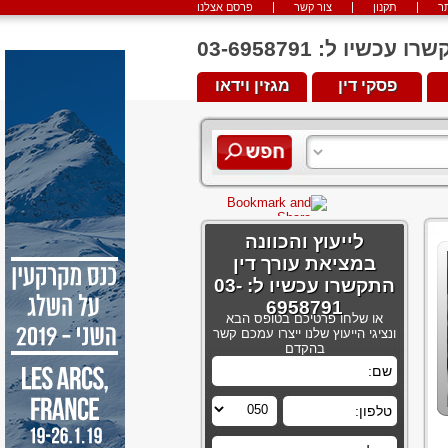
ר
תקנון
צור קשר
פרסם אצלנו
יו ל: 03-6958791
פסקי דין
מגזין וידאו
לייעוץ והכוונה
במציאת עורך דין
התקשרו עכשיו ל: 03-
6958791
או שלחו פרטיכם בטופס הבא
ונציגי הייעוץ שלנו ייצרו עמכם קשר
בהקדם