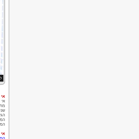
לע
אי 
אי 
מתי
שנק
הגי
המז
המ
אי 
הפר