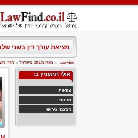
מציאת עורך דין בשני של
LawFind
»
מגזין משפט בישראל
»
מגזין מש
אולי תתעניין ב:
צוואות
מזונות
הסכמי גירושין
עמ