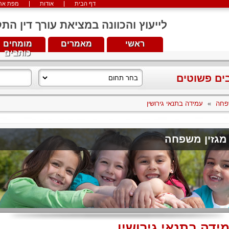
דף הבית
אודות
מפת את
לייעוץ והכוונה במציאת עורך דין התקשרו עכש
ראשי
מאמרים
מומחים
כותבים
בים פשוטים
פחה
»
עמידה בתנאי גירושין
מגזין משפחה
ידה בתנאי גירושין