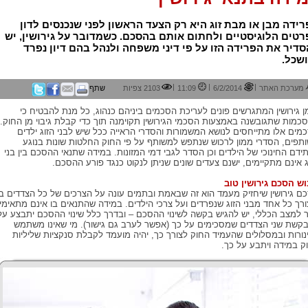
ידה מבן או מבת זוג היא רק הצעד הראשון לפני שנכנסים לדון
טים הלוגיסטיים ולחתום אותם בהסכם. כשמדובר על גירושין, יש
דיר את הפרידה הזו על פי דיני משפחה ולנהל בהם דיון נפרד
שכל.
|
|
|
מערכת האתר
6/2/2014
11:09
2103 צפיות
שתף
ן גירושין המתגרשים פונים לעריכת הסכמים ביניהם כנהוג, כל מנת להבטיח כי
כמות שתגובשנה באמצעות הסכמי הגירושין תקוימנה תוך כדי קבלת גיבוי מן החוק.
מים אלו מתייחסים לנושא המשמורות והסדרי הראייה ככל שיש לבני הזוג ילדים
תפים, הסדרי ממון לרכוש שנתפש למשותף על פי החוק החלטות שונות בנוגע
ידם החינוכי של הילדים וכן הסדר לגבי דמי המזונות. במידה שתנאי ההסכם בין בני
ג אינם מתקיימים, ישנם צעדים שונים שניתן לנקוט כנגד פורע ההסכם.
וש הסכם גירושין טוב
ם גירושין שיחזיק מעמד הוא זה שבאמת ובתמים עונה על הצרכים של כל הצדדים בו
ורך כל אחד מבני הזוג שנפרדים ועל צרכי הילדים. במידה שהתנאים בו אינם מתאימי
ר למצב הכללי, יש להגיש בקשה לשינוי ההסכם – ובדרך כלל שינוי ההסכם יתבצע על
בקשת שני הצדדים שמסכימים על כך (אפשר לערב גם גישור). מי שאינו משתמש
נורות ובמסלולים שהעמיד החוק לצורך כך, יהיה מועמד לקבלת סנקציות שליליות
ק במידה ויתבע על כך.