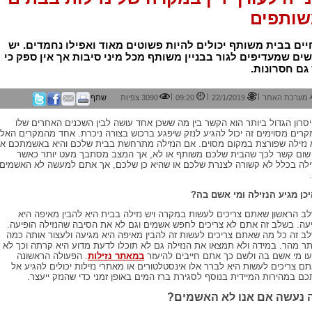
ותפים
ים בבית משותף יכולים להיות פשוטים מאוד ואפילו נחמדים. יש
ים שמעדיפים לגור בבניין משותף מכל מיני סיבות אך אין ספק כי
גם חסרונות.
|
|
|
מערכת האתר
22/1/2019
09:20
3090 צפיות
שתף
סרון הגדול ביותר הוא הקשר בין מה ששכן אחד עושה לבין השכנים האחרים שלו
קרים מסוימים זה יכול להגיע לנזק שיפגע ברכוש בצורה ניכרת. אחד מהמקרים האלו
 נזילה שפורצת במקום מסוים. אם הנזילה מתרחשת בבית שלכם והיא באשמתכם אז
 שום קשר לכך שהבית שלכם משותף או לא, אך המצב מסתבך מעט יותר כאשר
ילה בכלל לא קשורה לצנרת שלכם או שהיא כן שלכם, אך אתם למעשה לא האשמים
כן מגיע הנזילה ומי אשם בה?
ב הראשון שאתם צריכים לעשות במקרה ויש נזילה בבית היא להבין מאיפה היא
עה. בשלב זה אתם לא צריכים לחפש אשמים וגם לא את הסיבה שהנזילה הופיעה.
ב זה כל מה שאתם צריכים לעשות זה להבין מאיפה היא מגיעה ולעצור אותה כמה
תר מהר. במידה ולא תמצאו את הנזילה גם לא תוכלו לדעת מדוע היא קרתה וכך לא
ו מי אשם בה ולשם כך אתם חייבים להיעזר
במאתר נזילות
. הפעולה הראשונה
ם צריכים לעשות היא לברר אלו אינסטלטורים או מאתרי נזילות יכולים להגיע אל
כם במהירות המיידית בנוסף לסגירת ברז המים באופן זמני כדי שהנזק ייעצר.
 נעשה אם אנו לא האשמים?