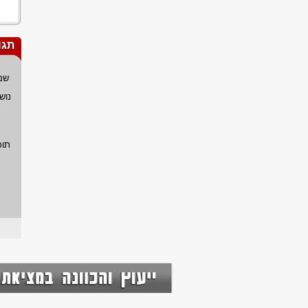
תגו
שם
נוש
תוכ