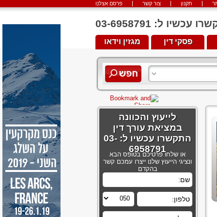
ר
תקנון
צור קשר
פרסם אצלנו
יו ל: 03-6958791
פסקי דין
מגזין וידאו
לייעוץ והכוונה
במציאת עורך דין
התקשרו עכשיו ל: 03-
6958791
או שלחו פרטיכם בטופס הבא
ונציגי הייעוץ שלנו ייצרו עמכם קשר
בהקדם