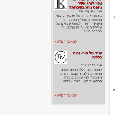
צפוי לנהג אשר
נתפס נוהג בשכרות?
מאת:
איתן קנול, עו"ד
גם אם אמינותו של מכשיר הינשוף
המשטרתי מוטלת בספק, רף
הענישה ידוע – לפחות שנתיים של
שלילת רישיון נהיגה ברכב, וזה
במקרה הטוב.
למאמר המלא »
עו"ד טל מור- נכות
כללית
מאת:
טל מור, עו"ד
קצבת נכות כללית הינה קצבה
המשולמת לצורך הבטחת קיום
מינימאלי למי שעקב בעיותיו
הרפואיות נפגע כושר עבודתו.
ו
למאמר המלא »