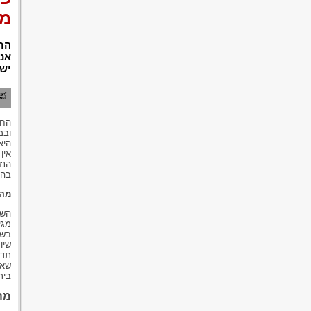
מש
החי
אנש
יש 
החי
ובמ
היא
אין
הנז
בה.
מהי
השל
מגי
בשל
שיו
תדע
שאת
בית
מה