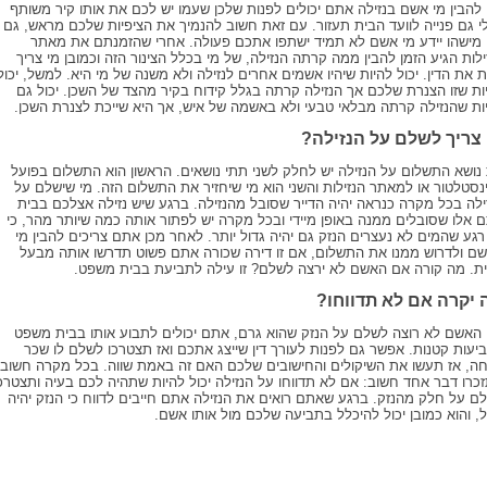
 להבין מי אשם בנזילה אתם יכולים לפנות שלכן שעמו יש לכם את אותו קיר משותף
לי גם פנייה לוועד הבית תעזור. עם זאת חשוב להנמיך את הציפיות שלכם מראש, גם
מישהו יידע מי אשם לא תמיד ישתפו אתכם פעולה. אחרי שהזמנתם את מאתר
ילות הגיע הזמן להבין ממה קרתה הנזילה, של מי בכלל הצינור הזה וכמובן מי צריך
 את הדין. יכול להיות שיהיו אשמים אחרים לנזילה ולא משנה של מי היא. למשל, יכול
ות שזו הצנרת שלכם אך הנזילה קרתה בגלל קידוח בקיר מהצד של השכן. יכול גם
ות שהנזילה קרתה מבלאי טבעי ולא באשמה של איש, אך היא שייכת לצנרת השכן.
 צריך לשלם על הנזילה?
נושא התשלום על הנזילה יש לחלק לשני תתי נושאים. הראשון הוא התשלום בפועל
נסטלטור או למאתר הנזילות והשני הוא מי שיחזיר את התשלום הזה. מי שישלם על
ילה בכל מקרה כנראה יהיה הדייר שסובל מהנזילה. ברגע שיש נזילה אצלכם בבית
 אלו שסובלים ממנה באופן מיידי ובכל מקרה יש לפתור אותה כמה שיותר מהר, כי
רגע שהמים לא נעצרים הנזק גם יהיה גדול יותר. לאחר מכן אתם צריכים להבין מי
ם ולדרוש ממנו את התשלום, אם זו דירה שכורה אתם פשוט תדרשו אותה מבעל
ת. מה קורה אם האשם לא ירצה לשלם? זו עילה לתביעת בבית משפט.
 יקרה אם לא תדווחו?
האשם לא רוצה לשלם על הנזק שהוא גרם, אתם יכולים לתבוע אותו בבית משפט
יעות קטנות. אפשר גם לפנות לעורך דין שייצג אתכם ואז תצטרכו לשלם לו שכר
ה, אז תעשו את השיקולים והחישובים שלכם האם זה באמת שווה. בכל מקרה חשוב
כרו דבר אחד חשוב: אם לא תדווחו על הנזילה יכול להיות שתהיה לכם בעיה ותצטרכ
ם על חלק מהנזק. ברגע שאתם רואים את הנזילה אתם חייבים לדווח כי הנזק יהיה
ל, והוא כמובן יכול להיכלל בתביעה שלכם מול אותו אשם.