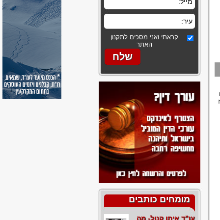
קראתי ואני מסכים לתקנון
האתר
מומחים כותבים
עו"ד איתן קנול- מה