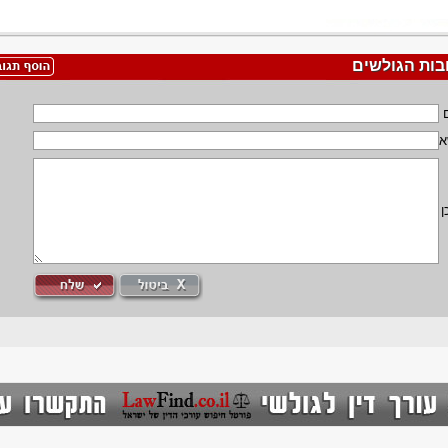
בות הגולשים
א
ן