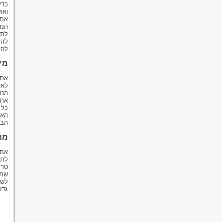
כדי
ואו
אם 
הנז
לתת
להי
להי
מי
את 
לאי
הנז
אתם
כל 
האש
הבי
מה
אם 
לתב
טרח
שתז
לשל
גדו