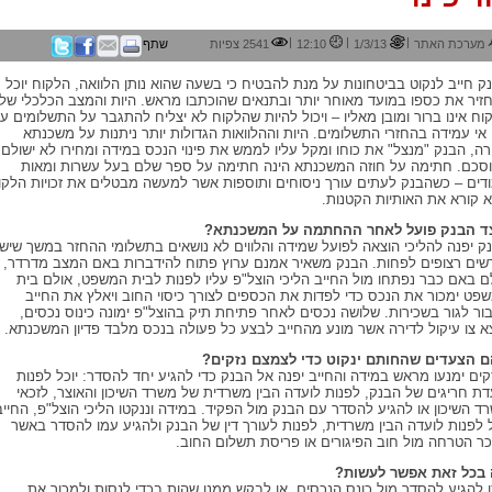
|
|
|
מערכת האתר
1/3/13
12:10
2541 צפיות
שתף
ק חייב לנקוט בביטחונות על מנת להבטיח כי בשעה שהוא נותן הלוואה, הלקוח יוכל
זיר את כספו במועד מאוחר יותר ובתנאים שהוכתבו מראש. היות והמצב הכלכלי של
וח אינו ברור ומובן מאליו – ויכול להיות שהלקוח לא יצליח להתגבר על התשלומים ע
 אי עמידה בהחזרי התשלומים. היות וההלוואות הגדולות יותר ניתנות על משכנתא
רה, הבנק "מנצל" את כוחו ומקל עליו לממש את פינוי הנכס במידה ומחירו לא ישולם
סכם. חתימה על חוזה המשכנתא הינה חתימה על ספר שלם בעל עשרות ומאות
דים – כשהבנק לעתים עורך ניסוחים ותוספות אשר למעשה מבטלים את זכויות הלקו
 קורא את האותיות הקטנות.
ד הבנק פועל לאחר ההחתמה על המשכנתא?
ק יפנה להליכי הוצאה לפועל שמידה והלווים לא נושאים בתשלומי ההחזר במשך שיש
שים רצופים לפחות. הבנק משאיר אמנם ערוץ פתוח להידברות באם המצב מדרדר,
ם באם כבר נפתחו מול החייב הליכי הוצל"פ עליו לפנות לבית המשפט, אולם בית
פט ימכור את הנכס כדי לפדות את הכספים לצורך כיסוי החוב ויאלץ את החייב
ור לגור בשכירות. שלושה נכסים לאחר פתיחת תיק בהוצל"פ ימונה כינוס נכסים,
א צו עיקול לדירה אשר מונע מהחייב לבצע כל פעולה בנכס מלבד פדיון המשכנתא.
 הצעדים שהחותם ינקוט כדי לצמצם נזקים?
קים ימנעו מראש במידה והחייב יפנה אל הבנק כדי להגיע יחד להסדר: יוכל לפנות
דת חריגים של הבנק, לפנות לועדה הבין משרדית של משרד השיכון והאוצר, לזכאי
ד השיכון או להגיע להסדר עם הבנק מול הפקיד. במידה וננקטו הליכי הוצל"פ, החייב
ל לפנות לועדה הבין משרדית, לפנות לעורך דין של הבנק ולהגיע עמו להסדר באשר
ר הטרחה מול חוב הפיגורים או פריסת תשלום החוב.
בכל זאת אפשר לעשות?
ן להגיע להסדר מול כונס הנכסים, או לבקש ממנו שהות בכדי לנסות ולמכור את