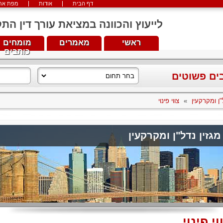
דף הבית
אודות
מפת את
לייעוץ והכוונה במציאת עורך דין התקשרו עכש
ראשי
מאמרים
מומחים
כותבים
בים פשוטים
"ן ומקרקעין
»
צווי פינוי
מגזין נדל"ן ומקרקעין
וי פינוי