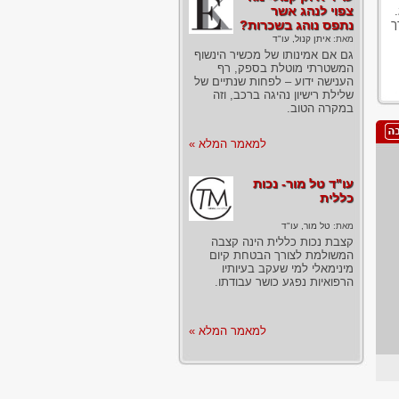
צפוי לנהג אשר
ימים לצורך
נתפס נוהג בשכרות?
מאת:
איתן קנול, עו"ד
גם אם אמינותו של מכשיר הינשוף
המשטרתי מוטלת בספק, רף
הענישה ידוע – לפחות שנתיים של
שלילת רישיון נהיגה ברכב, וזה
במקרה הטוב.
למאמר המלא »
עו"ד טל מור- נכות
כללית
מאת:
טל מור, עו"ד
קצבת נכות כללית הינה קצבה
המשולמת לצורך הבטחת קיום
מינימאלי למי שעקב בעיותיו
הרפואיות נפגע כושר עבודתו.
למאמר המלא »