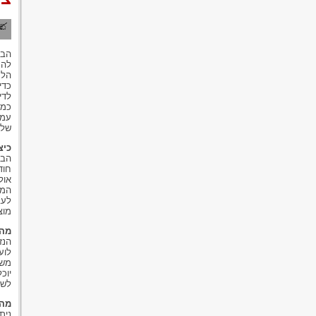
הבנ
להח
הלק
כדי
לדי
כמו
עמו
שלא
כיצ
הבנ
חוד
אול
המש
לעב
מוצ
מהם
הנז
לוע
משר
יוכ
לשכ
מה 
נית