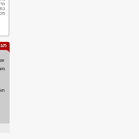
הדי
מכי
תגו
שם
נוש
תוכ