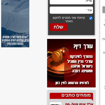
קראתי ואני מסכים לתקנון
האתר
ד
ח
ה
מומחים כותבים
עו"ד איתן קנול- מה