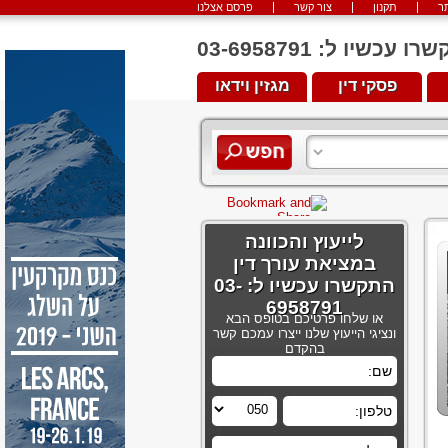
ר
תקנון
צור קשר
פרסם אצלנו
יו ל: 03-6958791
פסקי דין
מגזין וידאו
לייעוץ והכוונה
במציאת עורך דין
התקשרו עכשיו ל: 03-
6958791
או שלחו פרטיכם בטופס הבא
ונציגי הייעוץ שלנו ייצרו עמכם קשר
בהקדם