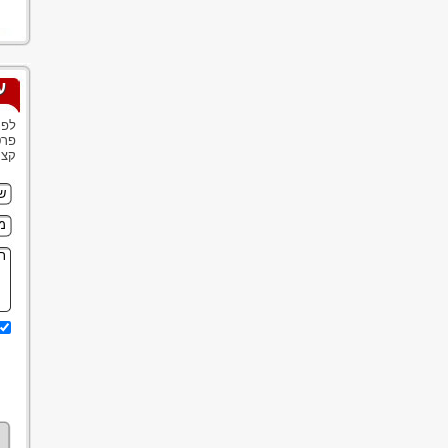
ע
לפנ
פרט
קצר