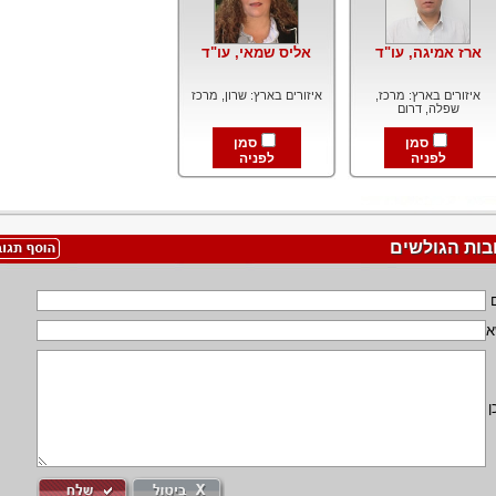
ארז אמיגה, עו"ד
אליס שמאי, עו"ד
איזורים בארץ: מרכז,
איזורים בארץ: שרון, מרכז
שפלה, דרום
סמן
סמן
לפניה
לפניה
בות הגולשים
א
ן