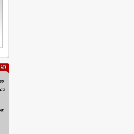
תגו
שם
נוש
תוכ