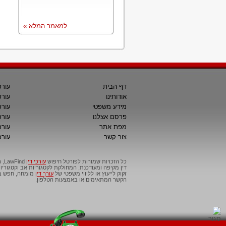
למאמר המלא »
דף הבית
עורכ
אודותינו
עורכ
מידע משפטי
עורכ
פרסם אצלנו
עורכי
מפת אתר
עורכ
צור קשר
עורכ
כל הזכויות שמורות לפורטל חיפוש
עורכי דין
דין מקיפה ומעודכנת, המחולקת לקטגוריות אב וקטגור
זקוק לייעוץ או לליווי משפטי של
עורך דין
מומחה, חפש בפ
הקשר המתאימים או באמצעות הטלפון.