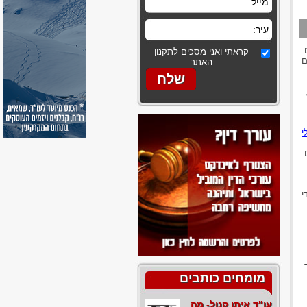
קראתי ואני מסכים לתקנון
ם
האתר
י
י
מומחים כותבים
עו"ד איתן קנול- מה