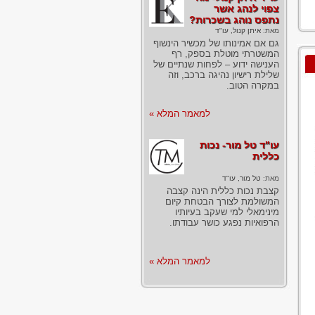
צפוי לנהג אשר
נתפס נוהג בשכרות?
מאת:
איתן קנול, עו"ד
גם אם אמינותו של מכשיר הינשוף
המשטרתי מוטלת בספק, רף
הענישה ידוע – לפחות שנתיים של
שלילת רישיון נהיגה ברכב, וזה
במקרה הטוב.
למאמר המלא »
עו"ד טל מור- נכות
כללית
מאת:
טל מור, עו"ד
קצבת נכות כללית הינה קצבה
המשולמת לצורך הבטחת קיום
מינימאלי למי שעקב בעיותיו
הרפואיות נפגע כושר עבודתו.
למאמר המלא »