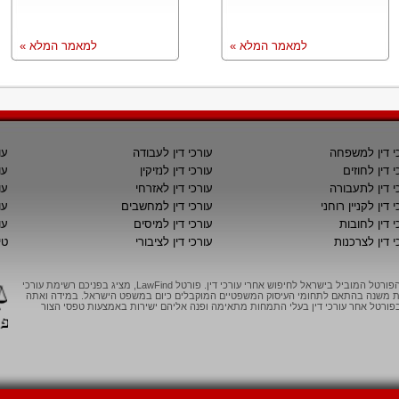
למאמר המלא »
למאמר המלא »
י דין למשפחה
עורכי דין לעבודה
עו
י דין לחוזים
עורכי דין לנזיקין
עו
י דין לתעבורה
עורכי דין לאזרחי
עו
 דין לקניין רוחני
עורכי דין למחשבים
עו
י דין לחובות
עורכי דין למיסים
עו
י דין לצרכנות
עורכי דין לציבורי
טי
LawFind, הפורטל המוביל בישראל לחיפוש אחרי עורכי דין. פורטל LawFind, מציג בפניכם רשימת עורכי
יות משנה בהתאם לתחומי העיסוק המשפטיים המוקבלים כיום במשפט הישראל. במידה ואתה
ורטל אחר עורכי דין בעלי התמחות מתאימה ופנה אליהם ישירות באמצעות טפסי הצור