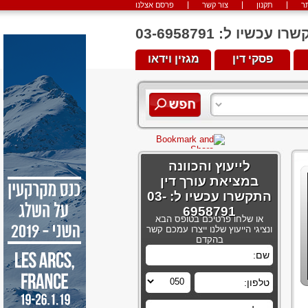
ר
תקנון
צור קשר
פרסם אצלנו
יו ל: 03-6958791
פסקי דין
מגזין וידאו
לייעוץ והכוונה
במציאת עורך דין
התקשרו עכשיו ל: 03-
6958791
או שלחו פרטיכם בטופס הבא
ונציגי הייעוץ שלנו ייצרו עמכם קשר
בהקדם