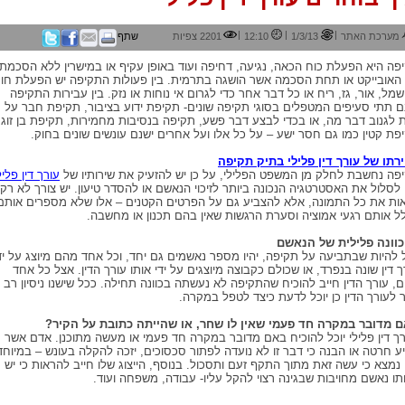
|
|
|
מערכת האתר
1/3/13
12:10
2201 צפיות
שתף
פה היא הפעלת כוח הכאה, נגיעה, דחיפה ועוד באופן עקיף או במישרין ללא הסכמתו
האובייקט או תחת הסכמה אשר הושגה בתרמית. בין פעולות התקיפה יש הפעלת חו
שמל, אור, גז, ריח או כל דבר אחר כדי לגרום אי נוחות או נזק. בין עבירות התקיפה
ם תתי סעיפים המטפלים בסוגי תקיפה שונים- תקיפת ידוע בציבור, תקיפת חבר על
 לגנוב דבר מה, או בכדי לבצע דבר פשע, תקיפה בנסיבות מחמירות, תקיפת בן זוג,
פת קטין כמו גם חסר ישע – על כל אלו ועל אחרים ישנם עונשים שונים בחוק.
רתו של עורך דין פלילי בתיק תקיפה
פה נחשבת לחלק מן המשפט הפלילי, על כן יש להזעיק את שירותיו של
עורך דין פליל
 לסלול את האסטרטגיה הנכונה ביותר לזיכוי הנאשם או להסדר טיעון. יש צורך לא רק
ות את כל התמונה, אלא להצביע גם על הפרטים הקטנים – אלו שלא מספרים אותם
ל אותם רגעי אמוציה וסערת הרגשות שאין בהם תכנון או מחשבה.
כוונה פלילית של הנאשם
ל להיות שבתביעה על תקיפה, יהיו מספר נאשמים גם יחד, וכל אחד מהם מיוצג על יד
ך דין שונה בנפרד, או שכולם כקבוצה מיוצגים על ידי אותו עורך הדין. אצל כל אחד
, עורך הדין חייב להוכיח שהתקיפה לא נעשתה בכוונה תחילה. ככל שישנו ניסיון רב
ר לעורך הדין כן יוכל לדעת כיצד לטפל במקרה.
 מדובר במקרה חד פעמי שאין לו שחר, או שהייתה כתובת על הקיר?
ך דין פלילי יוכל להוכיח באם מדובר במקרה חד פעמי או מעשה מתוכנן. אדם אשר
ע חרטה או הבנה כי דבר זו לא נועדה לפתור סכסוכים, יזכה להקלה בעונש – במיוחד
נמצא כי עשה זאת מתוך התקף זעם ותסכול. בנוסף, הייצוג שלו חייב להראות כי יש
תו נאשם מחויבות שבגינה רצוי להקל עליו- עבודה, משפחה ועוד.