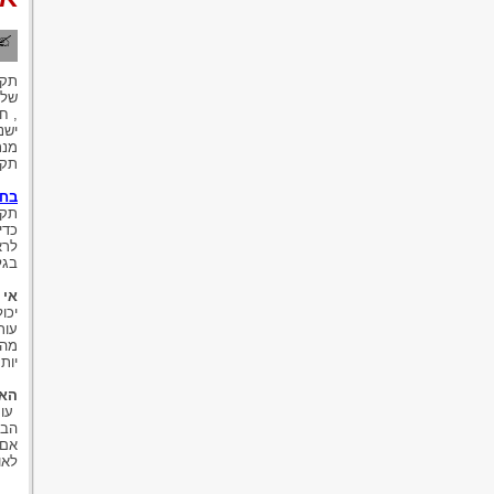
תקי
של 
, ח
ישנ
מנת
תקי
בחי
תקי
כדי
לרא
בגל
אי 
יכו
עור
מהם
יות
האם
עור
הבי
אם 
לאו