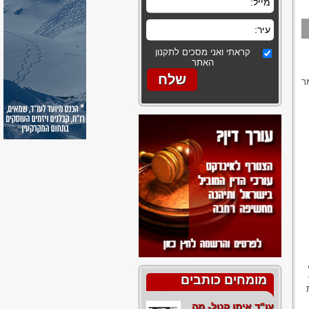
קראתי ואני מסכים לתקנון
האתר
ר
מומחים כותבים
עו"ד איתן קנול- מה