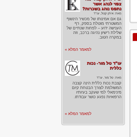
צפוי לנהג אשר
נתפס נוהג בשכרות?
מאת:
איתן קנול, עו"ד
גם אם אמינותו של מכשיר הינשוף
המשטרתי מוטלת בספק, רף
הענישה ידוע – לפחות שנתיים של
שלילת רישיון נהיגה ברכב, וזה
במקרה הטוב.
למאמר המלא »
עו"ד טל מור- נכות
כללית
מאת:
טל מור, עו"ד
קצבת נכות כללית הינה קצבה
המשולמת לצורך הבטחת קיום
מינימאלי למי שעקב בעיותיו
הרפואיות נפגע כושר עבודתו.
למאמר המלא »