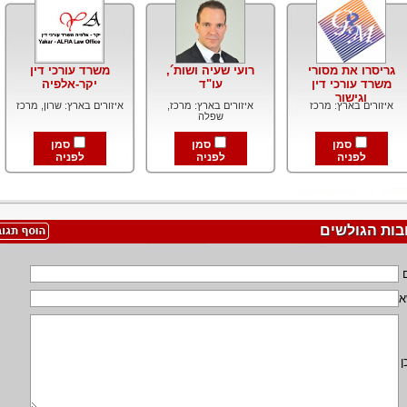
גריסרו את מסורי
רועי שעיה ושות´,
משרד עורכי דין
משרד עורכי דין
עו"ד
יקר-אלפיה
וגישור
איזורים בארץ: מרכז
איזורים בארץ: מרכז,
איזורים בארץ: שרון, מרכז
שפלה
סמן
סמן
סמן
לפניה
לפניה
לפניה
בות הגולשים
א
ן