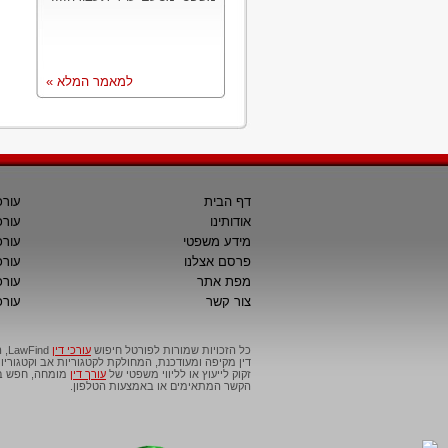
למאמר המלא »
דף הבית
עורכ
אודותינו
עורכ
מידע משפטי
עורכ
פרסם אצלנו
עורכי
מפת אתר
עורכ
צור קשר
עורכ
כל הזכויות שמורות לפורטל חיפוש
עורכי דין
דין מקיפה ומעודכנת, המחולקת לקטגוריות אב וקטגור
זקוק לייעוץ או לליווי משפטי של
עורך דין
מומחה, חפש בפ
הקשר המתאימים או באמצעות הטלפון.