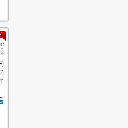
ע
לפנ
פרט
קצר