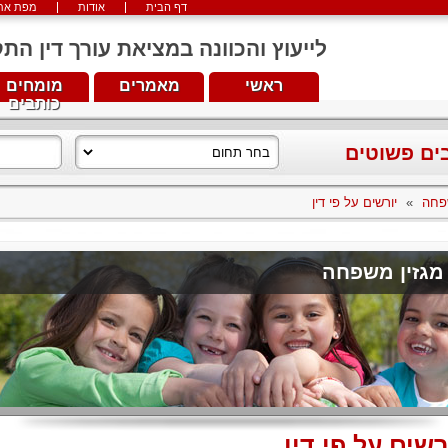
דף הבית
אודות
מפת את
לייעוץ והכוונה במציאת עורך דין התקשרו עכש
ראשי
מאמרים
מומחים
כותבים
בים פשוטים
פחה
»
יורשים על פי דין
מגזין משפחה
רשים על פי דין