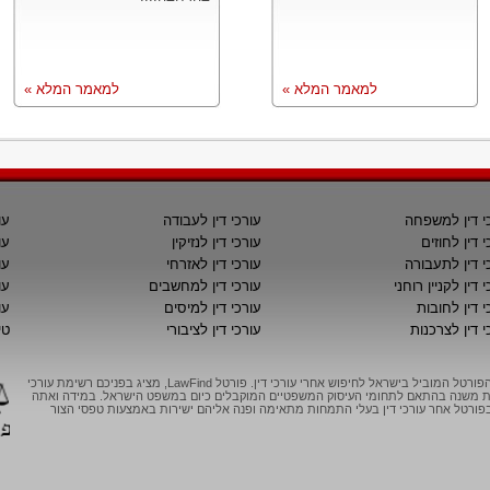
למאמר המלא »
למאמר המלא »
י דין למשפחה
עורכי דין לעבודה
עו
י דין לחוזים
עורכי דין לנזיקין
עו
י דין לתעבורה
עורכי דין לאזרחי
עו
 דין לקניין רוחני
עורכי דין למחשבים
עו
י דין לחובות
עורכי דין למיסים
עו
י דין לצרכנות
עורכי דין לציבורי
טי
LawFind, הפורטל המוביל בישראל לחיפוש אחרי עורכי דין. פורטל LawFind, מציג בפניכם רשימת עורכי
יות משנה בהתאם לתחומי העיסוק המשפטיים המוקבלים כיום במשפט הישראל. במידה ואתה
ורטל אחר עורכי דין בעלי התמחות מתאימה ופנה אליהם ישירות באמצעות טפסי הצור