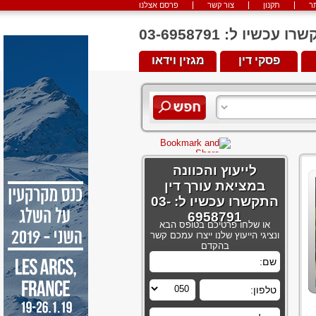
ר
תקנון
צור קשר
פרסם אצלנו
יו ל: 03-6958791
פסקי דין
מגזין וידאו
לייעוץ והכוונה
במציאת עורך דין
התקשרו עכשיו ל: 03-
6958791
או שלחו פרטיכם בטופס הבא
ונציגי הייעוץ שלנו ייצרו עמכם קשר
בהקדם