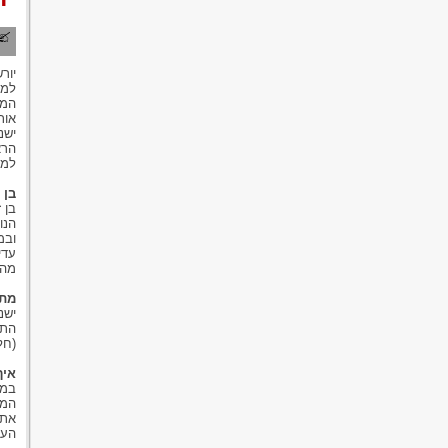
יור
למצ
המש
אות
ישנ
הרא
למע
בן 
בן 
הנו
ובמ
עדי
מהם
מתי בן 
התג
(חל
איך
במי
המש
את 
העז