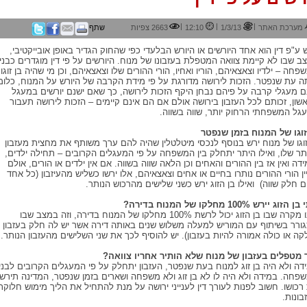
|
|
|
מערכת האתר
1/3/13
12:10
2663 צפיות
שתף
ש ע"פ דין הוא אחד היורשים או היורש הבלעדי כפי שהחוק הגדיר באופן אובייקטיבי,
ב שבו לא קיימת צוואה המטפלת בעזבונו של מנוח. היורשים על פי דין מוגדרים כבני
פחה – ילדיו וצאצאיהם, הוריו ואחיו, הורי ההורים שלו וצאצאיהם, וכן מי שהיה בן זוגו
ה עת שנפטר. הזכות לירושה מדורגת על פי מידת הקרבה של היורש על המנוח, כלומ
ם מעגלי קרבה על פיהם נבחן היקף הזכות לירושה, כך שאם ישנם יורשים במעגל
שון, זכותם לכל העזבון בירושה אולם אם הם אינם קיימים – הזכות לירושה תעבור
גל המשפחתי הרחוק יותר, שווה בשווה.
זוגו של המנוח בזמן שנפטר
זוגו של מנוח ירש בנוסף לנכסי מיטלטלין שהיה להם ערך משותף את מחצית מעזבון
תר שלו, ואילו היתר יתחלק בין המשפחה על פי המעגלים הקרובים – תחילה ילדים,
ידה ואין אז בין ההורים והאחים וכן הלאה שווה בשווה. אם אין ילדים או הורים, אולם
ין הורי ההורים נותרו בחיים או אחים וצאצאיהם, אלו ירשו כשליש מהעיזבון (כל אחד
 חלק שווה) ואילו בן הזוג ירש כשני שלישים מהרכוש הנותר.
הזוג יירש 100% מחלקו של המנוח בדירה?
ישנו מקרה שבו בן הזוג יכול לרשת 100% מחלקו של המנוח בדירה, וזה במצב שבו
ורר בשיתוף עם המוריש למעלה משלוש שנים באותה דירה אשר יש לה חלק בעזבון
קה או כולה אמורה להיות בעזבון). יש להוסיף לכך את שני השלישים מהעזבון הנותר.
 מטפלים בעזבון של מנוח שלא הותיר אחריו צוואה?
דה ולא היה בן זוג למנוח בעת שנפטר, העזבון יתחלק על פי המעגלים הקרובים לבני
פחה. במידה ולא היה לו לא בן זוג ולא משפחה ושארים בזמן שנפטר, המדינה תירש
רכושו. חשוב לפנות לעורך דין לענייני ירושה על מנת להתחיל את הליך מימוש חלוקת
בונות.