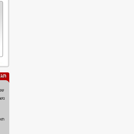
תגו
שם
נוש
תוכ