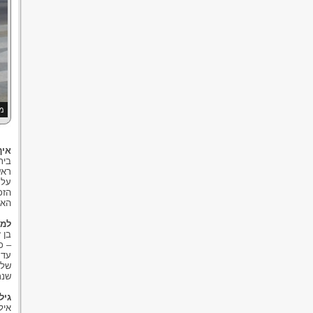
מה
איך
בית
ראש
על 
הזכ
האי
למי
בן 
– כ
שלא
שנת
גיל
איל