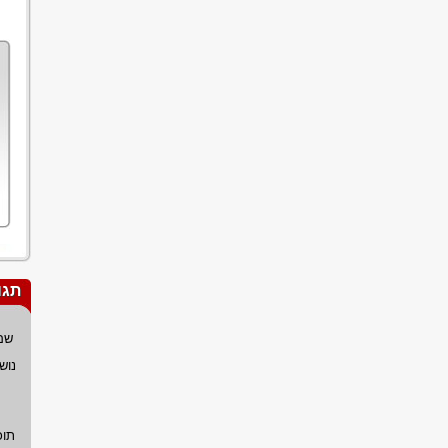
תגו
שם
נוש
תוכ