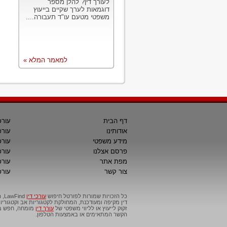
לעורך דין? להלן מספר
דוגמאות לערך שקיים בייעוץ
משפטי מטעם עו"ד תעבורה....
למאמר המלא »
דף הבית
עורכ
אודותינו
עורכ
מידע משפטי
עורכ
פרסם אצלנו
עורכי
מפת אתר
עורכ
צור קשר
עורכ
כל הזכויות שמורות לפורטל חיפוש
עורכי דין
דין מקיפה ומעודכנת, המחולקת לקטגוריות אב וקטגור
זקוק לייעוץ או לליווי משפטי של
עורך דין
מומחה, חפש בפ
הקשר המתאימים או באמצעות הטלפון.