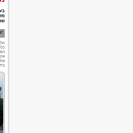
בעו
מזו
שה
חלק
כלכ
המנ
אינ
אחד
ביד