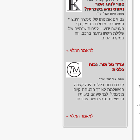
צפוי לנהג אשר
נתפס נוהג בשכרות?
מאת:
איתן קנול, עו"ד
גם אם אמינותו של מכשיר הינשוף
המשטרתי מוטלת בספק, רף
הענישה ידוע – לפחות שנתיים של
שלילת רישיון נהיגה ברכב, וזה
במקרה הטוב.
למאמר המלא »
עו"ד טל מור- נכות
כללית
מאת:
טל מור, עו"ד
קצבת נכות כללית הינה קצבה
ר
המשולמת לצורך הבטחת קיום
מינימאלי למי שעקב בעיותיו
הרפואיות נפגע כושר עבודתו.
ה
למאמר המלא »