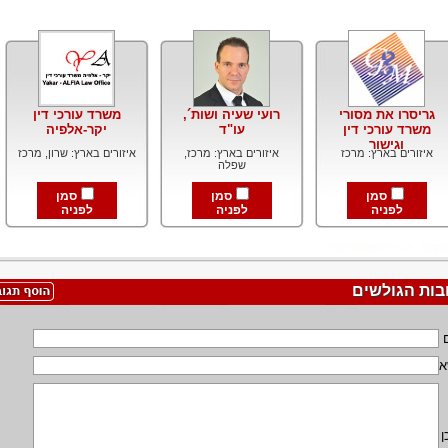
גריסרו את מסורי
רועי שעיה ושות´,
משרד עורכי דין
משרד עורכי דין
עו"ד
יקר-אלפיה
וגישור
איזורים בארץ: מרכז
איזורים בארץ: מרכז,
איזורים בארץ: שרון, מרכז
שפלה
סמן
סמן
סמן
לפניה
לפניה
לפניה
בות הגולשים
א
ן