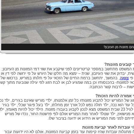
ם מזונות מן העזבון?
 קובעים מזונות?
 המשפט מתחשב במספר קריטריונים לפני שיקבע את שווי דמי המזונות מן העיזבון;
ית, יבדוק את שווי העיזבון, שנית – ימצא מה חלקו של היורש על פי ירושה לפי דין או
פי
צוואה
, בהמשך, יתחשב ברמת החיים של הזכאי על פי תלותו במוריש, ברכושו של
אי למזונות- בהכנסותיו וכן במה שמגיע לבן או לבת הזוג לפי עילה שנובעת מתוך קש
שות – לרבות קשר הכתובה.
 אמורה להיות הזכות?
זוג של המוריש יכול לתבוע מזונותיו כל זמן אלמנותו, ילדי מוריש שאינם בגירים, ילד נכ
ל עוד הוא נכה, ילד חולה נפש לכל אורך זמן מחלתו, ילד בעל פיגור שכלי, ילד בגיר
עד לגיל 23 שבית המשפט מצא לנכון לקבוע בעבורו מזונות. הילד יכול להיות מאומץ, ילד
 מנישואין, ילד שנולד לאחר מות המוריש אולם לפי פרשנות החור, נכדו של מוריש
ייתם לפני מות המוריש או הידוע או ידועה בציבור שלו.
וי עובדות לאחר קביעת מזונות
ו מתגלות עובדות שהיו קיימות עוד בזמן קביעת המזונות, אולם לא היו ידועות עבור