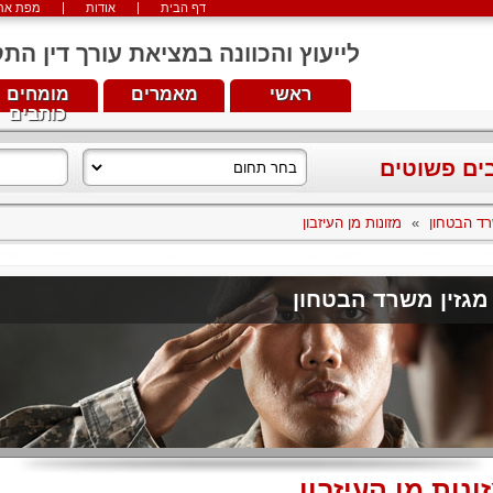
דף הבית
אודות
מפת את
לייעוץ והכוונה במציאת עורך דין התקשרו עכש
ראשי
מאמרים
מומחים
כותבים
בים פשוטים
רד הבטחון
»
מזונות מן העיזבון
מגזין משרד הבטחון
ונות מן העיזבון