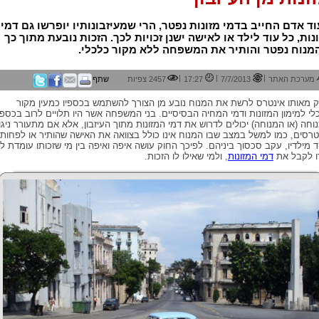
ד אדם החייב בדמי מזונות נפטר, הרי שמעיזבונותיו יופרשו גם דמי
נות, כל עוד לילד או לאישה ישנן זכויות לכך. הזכות נובעת מתוך כך
מנוח נפטר והותיר את המשפחה ללא מקור כלכלי.
|
|
|
מערכת האתר
7/7/2013
17:27
2457 צפיות
שתף
 מאותו אינטרס לרשת את המנוח נובע מן הצורך להשתמש בכספיו כמעין מקור
לי למימון המזונות ודמי המחיה הבסיסיים. בני המשפחה אשר היו תלויים לרוב בכספי
וחה (או המנוחה) יכולים לדרוש את דמי המזונות מתוך העיזבון, אלא אם מתעורר ניגו
טרסים, כמו למשל במצב שבו המנוח אינו כולל בצוואה את האישה שהותיר או לפחות
 מילדיו, עקב סכסוך ביניהם. לפיכך החוק עושה איפה ואיפה בין מי שזכותו עומדת לו
ו לקבל את
דמי המזונות
, ולמי שאילו לו הזכות.