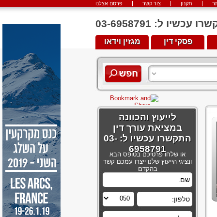
ר
תקנון
צור קשר
פרסם אצלנו
יו ל: 03-6958791
פסקי דין
מגזין וידאו
לייעוץ והכוונה
במציאת עורך דין
התקשרו עכשיו ל: 03-
6958791
או שלחו פרטיכם בטופס הבא
ונציגי הייעוץ שלנו ייצרו עמכם קשר
בהקדם