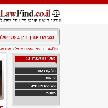
מציאת עורך דין בשני של
LawFind
»
מגזין משפט בישראל
»
מגזין מש
אולי תתעניין ב:
חלוקת רכוש
צוואות
נישואים אזרחיים
מזונות
מז