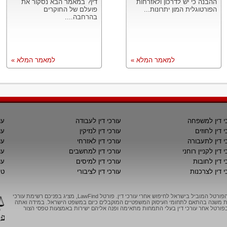
ההבנה כי יש לדרכון ולאזרחות
דין? במאמר הבא נסקור את
הפורטוגלית המון יתרונות...
פועלם של החוקרים
בהרחבה....
למאמר המלא »
למאמר המלא »
י דין למשפחה
עורכי דין לעבודה
עו
י דין לחוזים
עורכי דין לנזיקין
עו
י דין לתעבורה
עורכי דין לאזרחי
עו
 דין לקניין רוחני
עורכי דין למחשבים
עו
י דין לחובות
עורכי דין למיסים
עו
י דין לצרכנות
עורכי דין לציבורי
טי
LawFind, הפורטל המוביל בישראל לחיפוש אחרי עורכי דין. פורטל LawFind, מציג בפניכם רשימת עורכי
יות משנה בהתאם לתחומי העיסוק המשפטיים המוקבלים כיום במשפט הישראל. במידה ואתה
ורטל אחר עורכי דין בעלי התמחות מתאימה ופנה אליהם ישירות באמצעות טפסי הצור