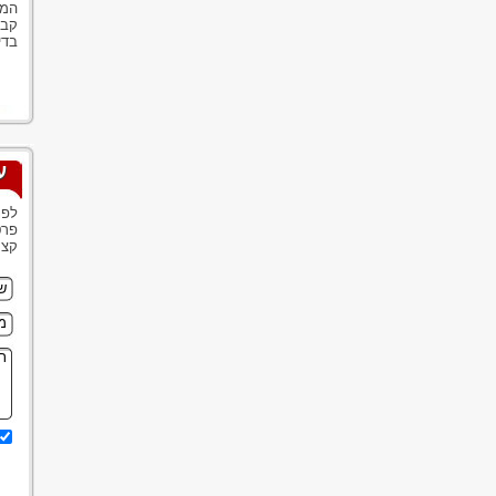
המב
קבי
בדי
ע
לפנ
פרט
קצר