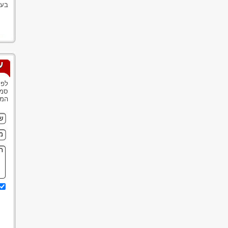
בעק
ע
לפנ
סמנ
המש