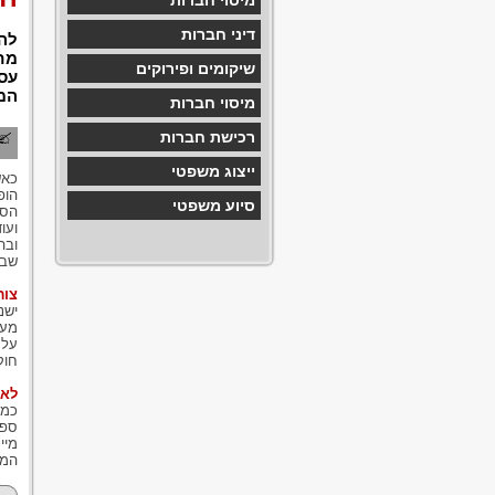
מיסוי חברות
דיני חברות
להר
מח
שיקומים ופירוקים
עסק
המש
מיסוי חברות
רכישת חברות
ייצוג משפטי
כאש
הופ
סיוע משפטי
הסי
ועו
ובה
שבר
צור
ישנ
מענ
על 
חוק
לא 
כמו
ספק
מיי
המש