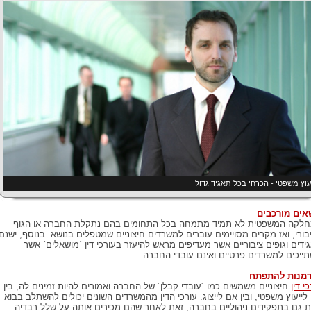
עוץ משפטי - הכרחי בכל תאגיד גדול
אים מורכבים
לקה המשפטית לא תמיד מתמחה בכל התחומים בהם נתקלת החברה או הגוף
בורי, ואז מקרים מסויימים עוברים למשרדים חיצוניים שמטפלים בנושא. בנוסף, ישנם
ידים וגופים ציבוריים אשר מעדיפים מראש להיעזר בעורכי דין ´מושאלים´ אשר
ייכים למשרדים פרטיים ואינם עובדי החברה.
מנות להתפתח
י דין
חיצוניים משמשים כמו ´עובדי קבלן´ של החברה ואמורים להיות זמינים לה, בין
לייעוץ משפטי, ובין אם לייצוג. עורכי הדין מהמשרדים השונים יכולים להשתלב בבוא
 גם בתפקידים ניהוליים בחברה, זאת לאחר שהם מכירים אותה על שלל רבדיה