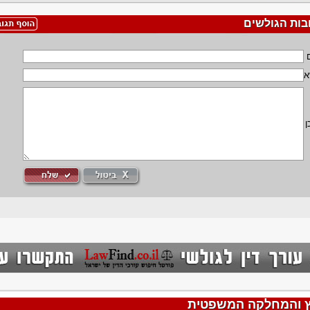
בות הגולשים
א
ן
עץ והמחלקה המשפטית