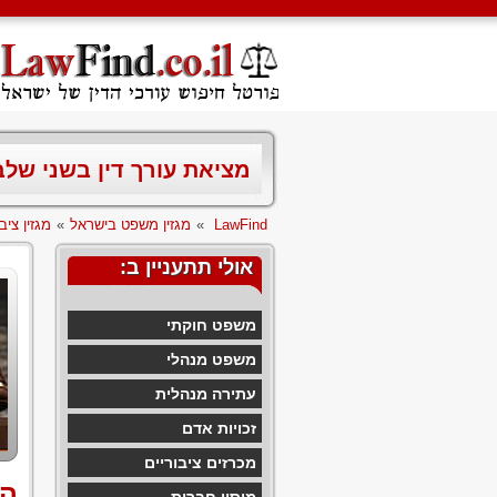
מציאת עורך דין בשני של
LawFind
»
מגזין משפט בישראל
»
מגזין ציבו
אולי תתעניין ב:
משפט חוקתי
משפט מנהלי
עתירה מנהלית
זכויות אדם
מכרזים ציבוריים
הי