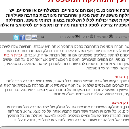
בה אירגונים, בין אם הם ציבוריים, ממשלתיים או פרטיים, יש
לקה משפטית. זאת מכיוון שהחברות מעורבות בהרבה פעילויות
יות אשר יכולות לכלול השלכות במגוון תחומי משפט, המחלקה
פטית צריכה לספק פתרונות מהירים ומקצועיים לסיטואציות אלה.
|
|
|
ארז נעמן
7/8/2013
12:17
2799 צפיות
שתף
ר חברה מסויימת מתרחבת כחלק מתהליך אותה היא עוברת, הזרועות שלה לעיתים
כות להיות ארוכות יותר ואף מגיעות לארצות זרות. כחלק מההתרחבות, גם רמת
כונים להתקל בהליכים משפטיים אם זה מול חברות אחרות, עובדים,
גביית חובות
ד. בנוסף, גם הגופים הציבוריים והגופים הממשלתיים אשר אחראים על המון אנשים
מון תחומי אחריות, נחשפים לתביעות רבות ולשם כך יש את המחלקה המשפטית,
אשה עומד היועץ המשפטי.
ך הכרחי
ו צורך בקיומו של גורם משפטי כמעט בכל תאגיד, אשר נמצא בחברה בכדי לתת
ה לצרכים המשפטיים שלה או של הגוף שמעסיק אותו. מחלקה משפטית אחראית גם
הייעוץ המשפטי לחברה וגם מפקחת על החברה/הגוף הציבורי שיתנהל נכון ובדרך
ית, בכדי למנוע השלכות משפטיות כאלה ואחרות.
רק מניעה
 כן, המחלקה המשפטית אחראית גם על החלק של ייצוג החברה מול עובדים או
ים, או כל אדם או תאגיד אשר רוצה לתבוע אותה על כל נושא שהוא. המחלקה
עצת לחברה כיצד לפעול ובאילו מהלכים לנקוט ולמעשה מנהלת את כל התהליך
פטי אל מול הגורם שאותו החברה רוצה לתבוע או לחילופין, נתבעת על ידו.