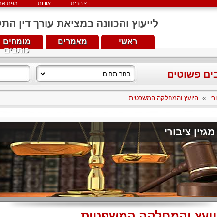
דף הבית
אודות
מפת את
לייעוץ והכוונה במציאת עורך דין התקשרו עכש
ראשי
מאמרים
מומחים
כותבים
בים פשוטים
רי
»
היועץ והמחלקה המשפטית
מגזין ציבורי
ועץ והמחלקה המשפטית