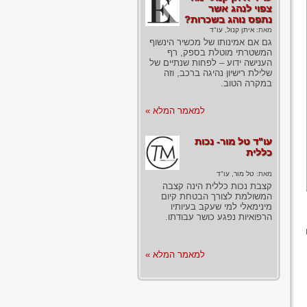
צפוי לנהג אשר
נתפס נוהג בשכרות?
מאת:
איתן קנול, עו"ד
גם אם אמינותו של מכשיר הינשוף
המשטרתי מוטלת בספק, רף
הענישה ידוע – לפחות שנתיים של
שלילת רישיון נהיגה ברכב, וזה
במקרה הטוב.
למאמר המלא »
עו"ד טל מור- נכות
כללית
מאת:
טל מור, עו"ד
קצבת נכות כללית הינה קצבה
המשולמת לצורך הבטחת קיום
מינימאלי למי שעקב בעיותיו
הרפואיות נפגע כושר עבודתו.
למאמר המלא »