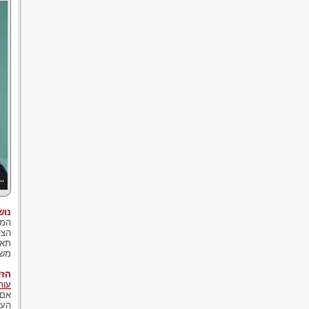
יי
נוש
המח
הצי
תאג
משת
הזד
עורכ
אם 
העת