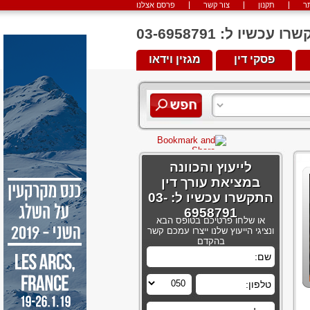
ר
תקנון
צור קשר
פרסם אצלנו
יו ל: 03-6958791
פסקי דין
מגזין וידאו
לייעוץ והכוונה
במציאת עורך דין
התקשרו עכשיו ל: 03-
6958791
או שלחו פרטיכם בטופס הבא
ונציגי הייעוץ שלנו ייצרו עמכם קשר
בהקדם