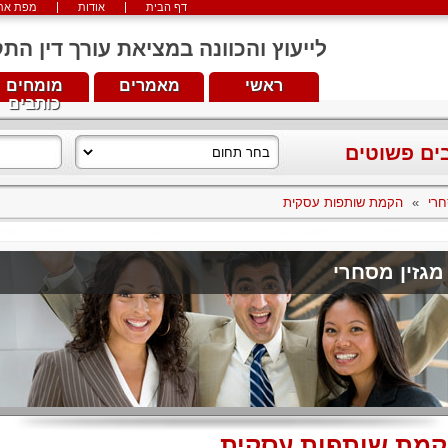
דף הבית
אודות
מפת את
לייעוץ והכוונה במציאת עורך דין התקשרו עכש
ראשי
מאמרים
מומחים
כותבים
בים פשוטים
חרי
»
הקמת שותפות עסקית
מגזין מסחרי
מת שותפות עסקית