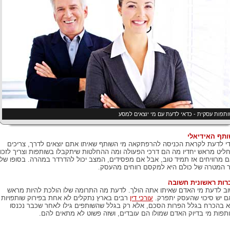
תפות עסקית - כדאי לדעת עם מי יוצאים למסע
תף האידיאלי
י לדעת לקראת הכניסה להרפתקאה מי השותף שאיתו אתם יוצאים לדרך, צריכים
ליט מראש יחדיו מה הם דרכי הפעולה ומה ההחלטות שיתקבלו בשותפות וצריך לזכו
 מרוויחים אז תמיד טוב, אבל אם מפסידים, המצב יכול להדרדר במהרה. בסופו של
 המטרה של כולם היא למקסם רווחים מהעסק.
רות ראשונית חשובה
ב לדעת מי האדם שאיתו אתה הולך. לדעת מה התרומה שלו הולכת להיות מראש
ם יש סיכוי שהעסק יתפרק.
עורכי דין
רבים בארץ נתקלים לא אחת בפירוק שותפויות
 בהכרח בגלל הפרות הסכם, אלא רק בגלל שהשותפים גילו לאחר שכבר נכנסו
תפות מי בדיוק האדם שמולו הם עובדים, ושזה פשוט לא מתאים להם.