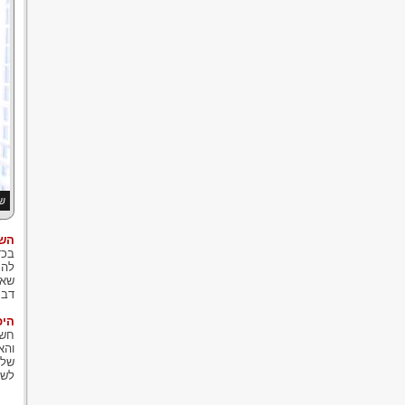
שו
השו
בכד
להח
שאם
דבר
היכ
חשו
והא
שלא
לשו