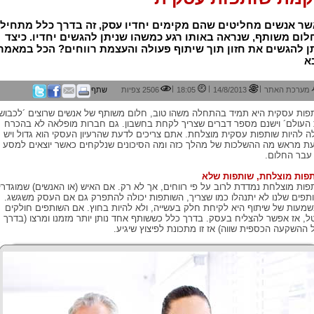
שר אנשים מחליטים שהם מקימים יחדיו עסק, זה בדרך כלל מתחיל
ום משותף, שנראה באותו רגע כמשהו שניתן להגשים יחדיו. כיצד
ן להגשים את חזון תוך שיתוף פעולה והעצמת רווחים? הכל במאמר
א
|
|
|
מערכת האתר
14/8/2013
18:05
2506 צפיות
שתף
פות עסקית היא תמיד בהתחלה משהו טוב, חלום משותף של אנשים שרוצים ´לכבוש
העולם´ וישנם מספר דברים שצריך לקחת בחשבון. גם חברות מופלאה לא בהכרח
לה להיות שותפות עסקית מוצלחת. אתם צריכים לדעת שהרעיון העסקי הוא גדול ויש
ת מראש מה ההשלכות של מהלך כזה ומה הסיכונים שנלקחים כאשר יוצאים למסע
עבר החלום.
פות מוצלחת, שותפות שלא
פות מוצלחת נמדדת לרוב על פי רווחים, אך לא רק. אם האיש (או האנשים) שמוגדרי
תפים שלנו לא יתנהלו כמו שצריך, השותפות יכולה להתפרק גם אם העסק משגשג.
מעות של שיתוף היא לקיחת חלק בעשייה, ולא להיות בחוץ. אם השותפים חולקים
ל, אז אפשר להצליח בעסק. בדרך כלל כששותף אחד נותן יותר מזמנו ומרצו (בדרך
 ההשקעה הכספית שווה) אז זו מתכונת לפיצוץ שיגיע.