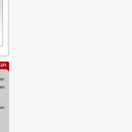
תגו
שם
נוש
תוכ