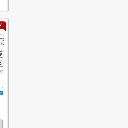
ע
לפנ
פרט
קצר