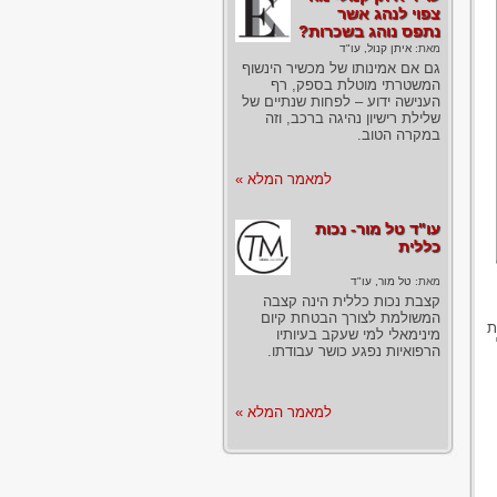
צפוי לנהג אשר
נתפס נוהג בשכרות?
מאת:
איתן קנול, עו"ד
גם אם אמינותו של מכשיר הינשוף
המשטרתי מוטלת בספק, רף
הענישה ידוע – לפחות שנתיים של
שלילת רישיון נהיגה ברכב, וזה
במקרה הטוב.
למאמר המלא »
עו"ד טל מור- נכות
כללית
מאת:
טל מור, עו"ד
קצבת נכות כללית הינה קצבה
המשולמת לצורך הבטחת קיום
ת
מינימאלי למי שעקב בעיותיו
הרפואיות נפגע כושר עבודתו.
למאמר המלא »