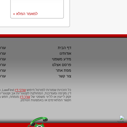
למאמר המלא »
דף הבית
עורכ
אודותינו
עורכ
מידע משפטי
עורכ
פרסם אצלנו
עורכי
מפת אתר
עורכ
צור קשר
עורכ
כל הזכויות שמורות לפורטל חיפוש
עורכי דין
דין מקיפה ומעודכנת, המחולקת לקטגוריות אב וקטגור
זקוק לייעוץ או לליווי משפטי של
עורך דין
מומחה, חפש בפ
הקשר המתאימים או באמצעות הטלפון.