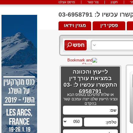
ר
תקנון
צור קשר
פרסם אצלנו
יו ל: 03-6958791
פסקי דין
מגזין וידאו
לייעוץ והכוונה
במציאת עורך דין
התקשרו עכשיו ל: 03-
6958791
או שלחו פרטיכם בטופס הבא
ונציגי הייעוץ שלנו ייצרו עמכם קשר
בהקדם