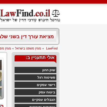
מציאת עורך דין בשני של
LawFind
»
מגזין משפט בישראל
»
מגזין מס
אולי תתעניין ב:
שוק ההון
פשיטות רגל
רישוי עסקים
ביטוח עסק
הגבלים עסקיים
הק