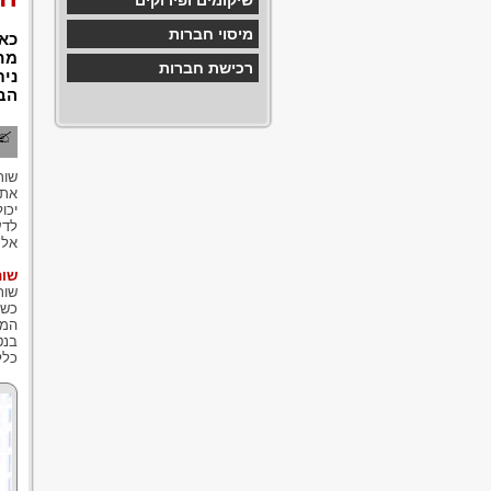
שיקומים ופירוקים
מיסוי חברות
כא
מחל
רכישת חברות
נית
הב
שות
את 
יכו
לדע
אל 
שות
שות
כשו
המש
בנט
כלל