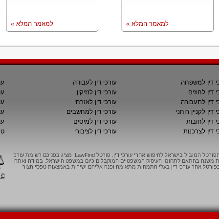
למאמר המלא »
למאמר המלא »
י דין למשפחה
עורכי דין לעבודה
עו
י דין לחוזים
עורכי דין לנזיקין
עו
י דין לתעבורה
עורכי דין לאזרחי
עו
 דין לקניין רוחני
עורכי דין למחשבים
עו
י דין לחובות
עורכי דין למיסים
עו
י דין לצרכנות
עורכי דין לציבורי
טי
LawFind, הפורטל המוביל בישראל לחיפוש אחרי עורכי דין. פורטל LawFind, מציג בפניכם רשימת עורכי
יות משנה בהתאם לתחומי העיסוק המשפטיים המוקבלים כיום במשפט הישראל. במידה ואתה
ורטל אחר עורכי דין בעלי התמחות מתאימה ופנה אליהם ישירות באמצעות טפסי הצור