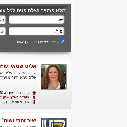
מלא פרטיך ושלח פניה לכל עורכ
קראתי ואני מסכים לתקנון האתר
אליס שמאי, עו"ד
שרדה של עו´´ד אליס שמאי
אליס שמאי הינה מגשרת 
כתובת: רבי עקיבא 50 גני הרצליה מיקוד 4642360
איזורים בארץ: שרון, מ
שירותי המשרד:
חוזים
יאיר זהבי ושות´