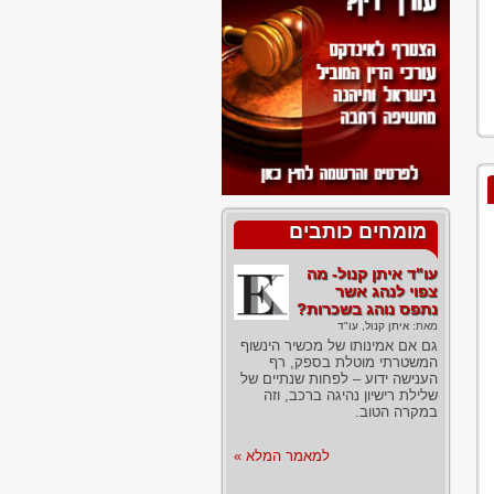
מומחים כותבים
עו"ד איתן קנול- מה
צפוי לנהג אשר
נתפס נוהג בשכרות?
מאת:
איתן קנול, עו"ד
גם אם אמינותו של מכשיר הינשוף
המשטרתי מוטלת בספק, רף
הענישה ידוע – לפחות שנתיים של
שלילת רישיון נהיגה ברכב, וזה
במקרה הטוב.
למאמר המלא »