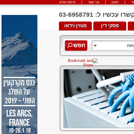
ר
תקנון
צור קשר
פרסם אצלנו
יו ל: 03-6958791
פסקי דין
מגזין וידאו