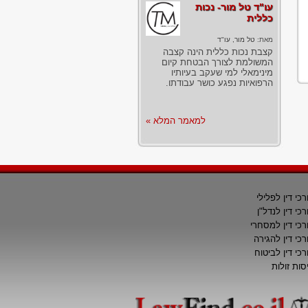
עו"ד טל מור- נכות
כללית
מאת:
טל מור, עו"ד
קצבת נכות כללית הינה קצבה
המשולמת לצורך הבטחת קיום
מינימאלי למי שעקב בעיותיו
הרפואיות נפגע כושר עבודתו.
למאמר המלא »
רכי דין לפלילי
רכי דין לנדל"ן
רכי דין למסחרי
רכי דין להגירה
רכי דין לביטוח
סות זולות