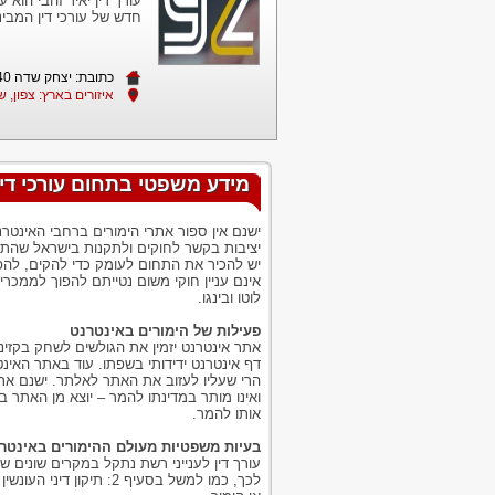
עורך דין יאיר זהבי הוא 
חדש של עורכי דין המבינ
כתובת: יצחק שדה 40 תל אביב
איזורים בארץ: צפון, ש
מידע משפטי בתחום עורכי דין 
ישנם אין ספור אתרי הימורים ברחבי האינטר
יציבות בקשר לחוקים ולתקנות בישראל שהתגב
יש להכיר את התחום לעומק כדי להקים, להפ
אינם עניין חוקי משום נטייתם להפוך לממכר
לוטו ובינגו.
פעילות של הימורים באינטרנט
אתר אינטרנט יזמין את הגולשים לשחק בקזינו
דף אינטרנט ידידותי בשפתו. עוד באתר האינ
הרי שעליו לעזוב את האתר לאלתר. ישנם אתר
ואינו מותר במדינתו להמר – יוצא מן האתר 
אותו להמר.
בעיות משפטיות מעולם ההימורים באינטר
עורך דין לענייני רשת נתקל במקרים שונים 