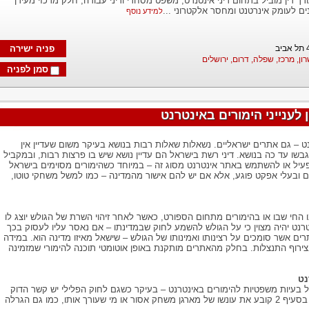
עורך דין מוביל בתחום דיני אינטנרט, משפט מסחרי ודיני עבודה, חלק מרכזי מעידן
ים לעומק אינרטנט ומחסר אלקטרוני ...
למידע נוסף
פניה ישירה
רון, מרכז, שפלה, דרום, ירושלים
סמן לפניה
לענייני הימורים באינטרנט
נט – גם אתרים ישראליים. נשאלות שאלות רבות בנושא בעיקר משום שעדיין אין
שו עד כה בנושא. דיני רשת בישראל הם עדיין נושא שיש בו פרצות רבות, ובמקביל
עיל או להשתמש באתר אינטרנט מסוג זה – במיוחד כשהימורים מסוימים בישראל
ים ובעלי אפקט פוגע, אלא אם יש להם אישור מהמדינה – כמו למשל משחקי טוטו,
 החי שבו או בהימורים מתחום הספורט, כאשר לאחר זיהוי השרת של הגולש יוצג לו
טרנט יהיה מצוין כי על הגולש להשמע לחוק שבמדינתו – אם נאסר עליו לעסוק בכך
ים אשר סומכים על רצינותו ואמינותו של הגולש – שישאל מאיזו מדינה הוא. במידה
בצירוף התנצלות. בחלק מהאתרים מותקנת באופן אוטומטי תוכנה להימורי שמזמינה
נט
של בעיות משפטיות להימורים באינטרנט – בעיקר כשגם לחוק הפלילי יש קשר הדוק
לכך, כמו למשל בסעיף 2: תיקון דיני העונשין בסעיף 2 קובע את עונשו של מארגן משחק אסור או מי שעורך אותו, כמו גם הגרלה