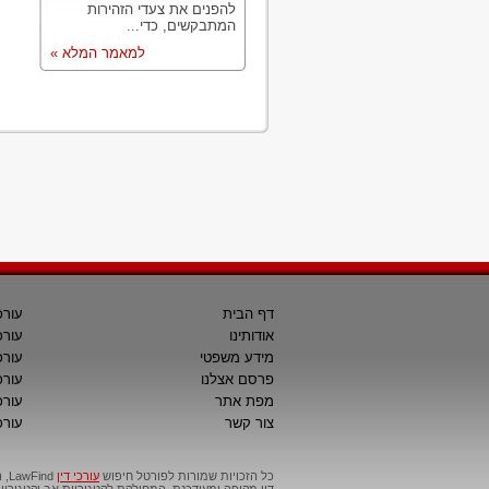
להפנים את צעדי הזהירות
המתבקשים, כדי...
למאמר המלא »
דף הבית
עורכ
אודותינו
עורכ
מידע משפטי
עורכ
פרסם אצלנו
עורכי
מפת אתר
עורכ
צור קשר
עורכ
כל הזכויות שמורות לפורטל חיפוש
עורכי דין