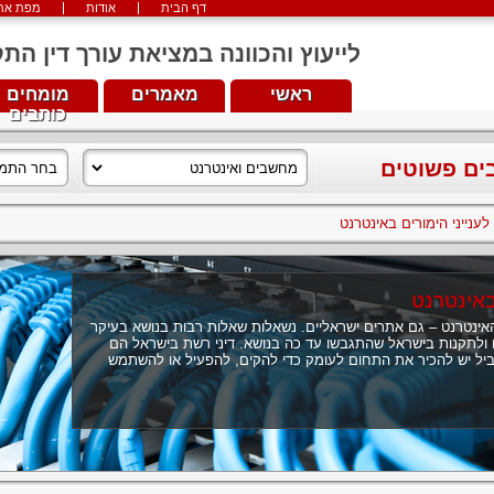
דף הבית
אודות
מפת את
לייעוץ והכוונה במציאת עורך דין התקשרו עכש
ראשי
מאמרים
מומחים
כותבים
בים פשוטים
 לענייני הימורים באינטרנט
 באינטרנט
האינטרנט – גם אתרים ישראליים. נשאלות שאלות רבות בנושא בעיקר
ם ולתקנות בישראל שהתגבשו עד כה בנושא. דיני רשת בישראל הם
קביל יש להכיר את התחום לעומק כדי להקים, להפעיל או להשתמש