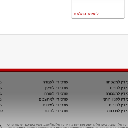
למאמר המלא »
י דין למשפחה
עורכי דין לעבודה
עו
י דין לחוזים
עורכי דין לנזיקין
עו
י דין לתעבורה
עורכי דין לאזרחי
עו
 דין לקניין רוחני
עורכי דין למחשבים
עו
י דין לחובות
עורכי דין למיסים
עו
י דין לצרכנות
עורכי דין לציבורי
טי
LawFind, הפורטל המוביל בישראל לחיפוש אחרי עורכי דין. פורטל LawFind, מציג בפניכם רשימת עורכי