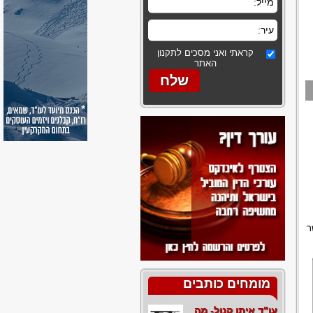
קראתי ואני מסכים לתקנון
האתר
ר
מומחים כותבים
עו"ד איתן קנול- מה