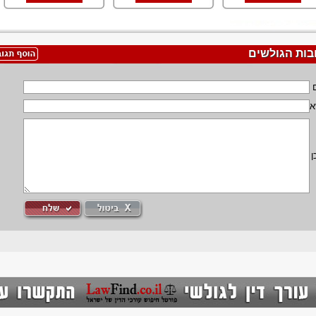
בות הגולשים
א
ן