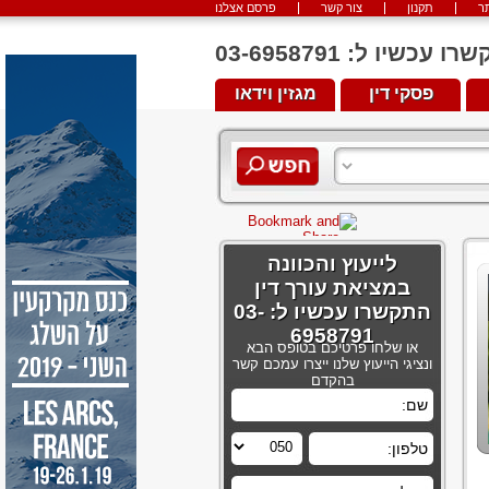
ר
תקנון
צור קשר
פרסם אצלנו
יו ל: 03-6958791
פסקי דין
מגזין וידאו
לייעוץ והכוונה
במציאת עורך דין
התקשרו עכשיו ל: 03-
6958791
או שלחו פרטיכם בטופס הבא
ונציגי הייעוץ שלנו ייצרו עמכם קשר
בהקדם