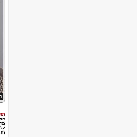
חו
תוק
צוו
מתי
על 
נתג