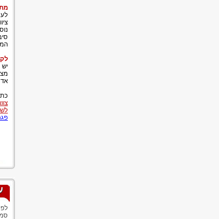
מתי
לעת
ציו
נוס
סיב
המצ
לקח
יש 
מצב
אדם
כתב
צוו
לשם
פגמ
ע
לפנ
סמנ