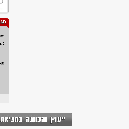
תגו
שם
נוש
תוכ