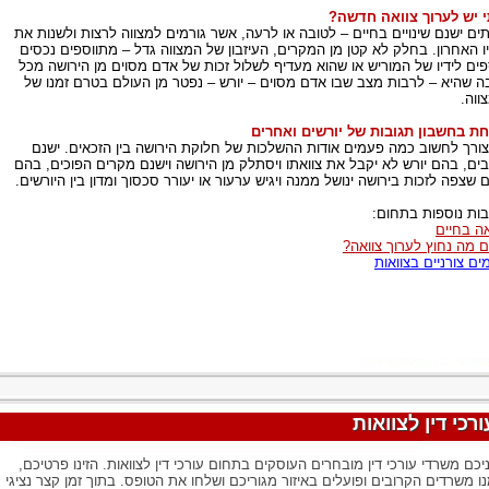
 יש לערוך צוואה חדשה?
ים ישנם שינויים בחיים – לטובה או לרעה, אשר גורמים למצווה לרצות ולשנות את
ויו האחרון. בחלק לא קטן מן המקרים, העיזבון של המצווה גדל – מתווספים נכסים
פים לידיו של המוריש או שהוא מעדיף לשלול זכות של אדם מסוים מן הירושה מכל
ה שהיא – לרבות מצב שבו אדם מסוים – יורש – נפטר מן העולם בטרם זמנו של
ווה.
ת בחשבון תגובות של יורשים ואחרים
צורך לחשוב כמה פעמים אודות ההשלכות של חלוקת הירושה בין הזכאים. ישנם
ים, בהם יורש לא יקבל את צוואתו ויסתלק מן הירושה וישנם מקרים הפוכים, בהם
 שצפה לזכות בירושה ינושל ממנה ויגיש ערעור או יעורר סכסוך ומדון בין היורשים.
ות נוספות בתחום:
אה בחיים
 מה נחוץ לערוך צוואה?
ים צורניים בצוואות
ורכי דין לצוואות
יכם משרדי עורכי דין מובחרים העוסקים בתחום עורכי דין לצוואות. הזינו פרטיכם,
ו משרדים הקרובים ופועלים באיזור מגוריכם ושלחו את הטופס. בתוך זמן קצר נציגי