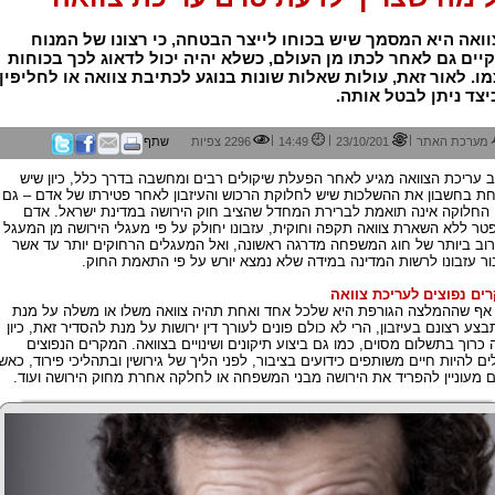
ואה היא המסמך שיש בכוחו לייצר הבטחה, כי רצונו של המנוח
יים גם לאחר לכתו מן העולם, כשלא יהיה יכול לדאוג לכך בכוחות
ו. לאור זאת, עולות שאלות שונות בנוגע לכתיבת צוואה או לחליפין
יצד ניתן לבטל אותה.
|
|
|
מערכת האתר
23/10/201
14:49
2296 צפיות
שתף
 עריכת הצוואה מגיע לאחר הפעלת שיקולים רבים ומחשבה בדרך כלל, כיון שיש
ת בחשבון את ההשלכות שיש לחלוקת הרכוש והעיזבון לאחר פטירתו של אדם – גם
החלוקה אינה תואמת לברירת המחדל שהציב חוק הירושה במדינת ישראל. אדם
טר ללא השארת צוואה תקפה וחוקית, עזבונו יחולק על פי מעגלי הירושה מן המעגל
וב ביותר של חוג המשפחה מדרגה ראשונה, ואל המעגלים הרחוקים יותר עד אשר
ור עזבונו לרשות המדינה במידה שלא נמצא יורש על פי התאמת החוק.
ים נפוצים לעריכת צוואה
אף שההמלצה הגורפת היא שלכל אחד ואחת תהיה צוואה משלו או משלה על מנת
בצע רצונם בעיזבון, הרי לא כולם פונים לעורך דין ירושות על מנת להסדיר זאת, כיון
 כרוך בתשלום מסוים, כמו גם ביצוע תיקונים ושינויים בצוואה. המקרים הנפוצים
לים להיות חיים משותפים כידועים בציבור, לפני הליך של גירושין ובתהליכי פירוד, כאש
 מעוניין להפריד את הירושה מבני המשפחה או לחלקה אחרת מחוק הירושה ועוד.