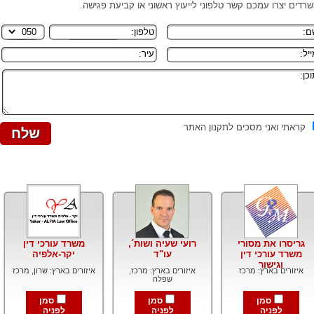
רדים יצרו עמכם קשר טלפוני לייעוץ ראשוני או קביעת פגישה.
קראתי ואני מסכים לתקנון האתר
גריסרו את מסורי
רועי שעיה ושות´,
משרד עורכי דין
משרד עורכי דין
עו"ד
יקר-אלפיה
וגישור
איזורים בארץ: מרכז
איזורים בארץ: מרכז,
איזורים בארץ: שרון, מרכז
שפלה
סמן
סמן
סמן
לפניה
לפניה
לפניה