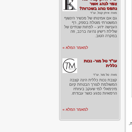
צפוי לנהג אשר
נתפס נוהג בשכרות?
מאת:
איתן קנול, עו"ד
גם אם אמינותו של מכשיר הינשוף
המשטרתי מוטלת בספק, רף
הענישה ידוע – לפחות שנתיים של
שלילת רישיון נהיגה ברכב, וזה
במקרה הטוב.
למאמר המלא »
עו"ד טל מור- נכות
כללית
מאת:
טל מור, עו"ד
קצבת נכות כללית הינה קצבה
המשולמת לצורך הבטחת קיום
מינימאלי למי שעקב בעיותיו
הרפואיות נפגע כושר עבודתו.
למאמר המלא »
,