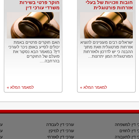
חובות וזכויות של בעלי
חוקר פרטי בשירות
אזרחות פורטוגלית
משרדי עורכי דין
ישראלים רבים מעוניינים להוציא
האם חוקרים פרטיים באמת
אזרחות פורטוגלית וזאת מתוך
יכולים לסייע באופן ניכר לעורכי
ההבנה כי יש לדרכון ולאזרחות
דין? במאמר הבא נסקור את
הפורטוגלית המון יתרונות...
פועלם של החוקרים
בהרחבה....
למאמר המלא »
למאמר המלא »
י דין למשפחה
עורכי דין לעבודה
עו
י דין לחוזים
עורכי דין לנזיקין
עו
י דין לתעבורה
עורכי דין לאזרחי
עו