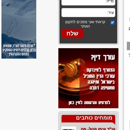
קראתי ואני מסכים לתקנון
האתר
מומחים כותבים
עו"ד איתן קנול- מה