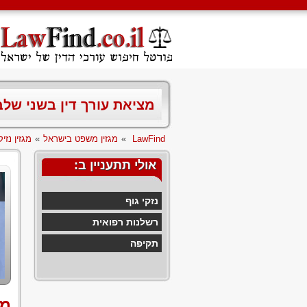
מציאת עורך דין בשני של
LawFind
»
מגזין משפט בישראל
»
מגזין נזיקי
אולי תתעניין ב:
נזקי גוף
רשלנות רפואית
תקיפה
מה