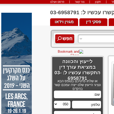
ר
תקנון
צור קשר
פרסם אצלנו
יו ל: 03-6958791
פסקי דין
מגזין וידאו
לייעוץ והכוונה
במציאת עורך דין
התקשרו עכשיו ל: 03-
6958791
או שלחו פרטיכם בטופס הבא
ונציגי הייעוץ שלנו ייצרו עמכם קשר
בהקדם