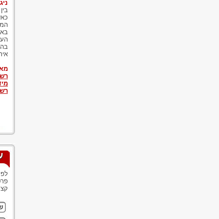
ניג
בין
כאש
המש
באש
הענ
בהם
איר
מאמ
רשל
מיד
רשל
ע
לפנ
פרט
קצר