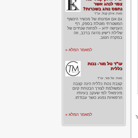
צפוי לנהג אשר
נתפס נוהג בשכרות?
מאת:
איתן קנול, עו"ד
גם אם אמינותו של מכשיר הינשוף
המשטרתי מוטלת בספק, רף
הענישה ידוע – לפחות שנתיים של
שלילת רישיון נהיגה ברכב, וזה
במקרה הטוב.
למאמר המלא »
עו"ד טל מור- נכות
כללית
מאת:
טל מור, עו"ד
קצבת נכות כללית הינה קצבה
המשולמת לצורך הבטחת קיום
מינימאלי למי שעקב בעיותיו
הרפואיות נפגע כושר עבודתו.
למאמר המלא »
ך