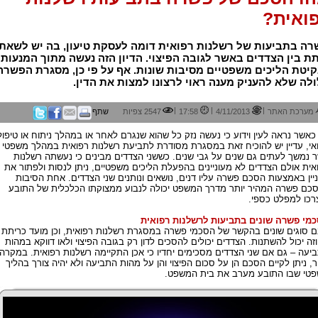
ואית?
רה בתביעות של רשלנות רפואית דומה לעסקת טיעון, בה יש לשאת
ת בין הצדדים באשר לגובה הפיצוי. הדיון הזה נעשה מתוך המנעות
יטת הליכים משפטיים מסיבות שונות. אף על פי כן, מסגרת הפשרה
לה שלא להעניק מענה ראוי לרצונו למצות את הדין.
|
|
|
מערכת האתר
4/11/2013
17:58
2547 צפיות
שתף
כאשר נראה לעין וידוע כי נעשה נזק כל שהוא שנגרם לאחר או במהלך ניתוח או טיפול
אי, עדיין יש להוכיח זאת במסגרת מסודרת לתביעת רשלנות רפואית במהלך משפטי
 נמשך לעתים גם שנים על גבי שנים. כששני הצדדים מבינים כי נעשתה רשלנות
אית אולם הצדדים לא מעוניינים בהפעלת הליכים משפטיים, ניתן לנסות ולפתור את
יין באמצעות הסכם פשרה עליו דנים, נושאים ונותנים שני הצדדים. אחת הסיבות
כם פשרה המהיר יותר מדרך המשפט יכולה לנבוע ממצוקתו הכלכלית של התובע
רכו למפלט כספי.
מי פשרה שונים בתביעות לרשלנות רפואית
ם סוגים שונים בהקשר של הסכמי פשרה במסגרת רשלנות רפואית, וכן מועד כריתת
זה יכול להשתנות. הצדדים יכולים להסכים לדון רק בגובה הפיצוי ולאו דווקא במהות
יעה – גם אם שני הצדדים מסכימים יחדיו כי אכן התקיימה רשלנות רפואית. במקרה
, ניתן לקיים הסכם הן על סכום הפיצוי והן על מהות התביעה ולא יהיה צורך בהליך
טי שבו התובע מערב את בית המשפט.