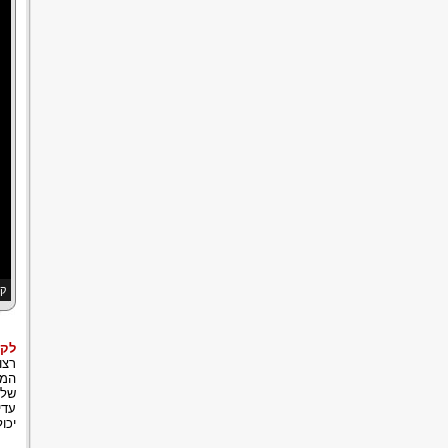
קב
לקב
רצו
המת
של 
עדי
יכו