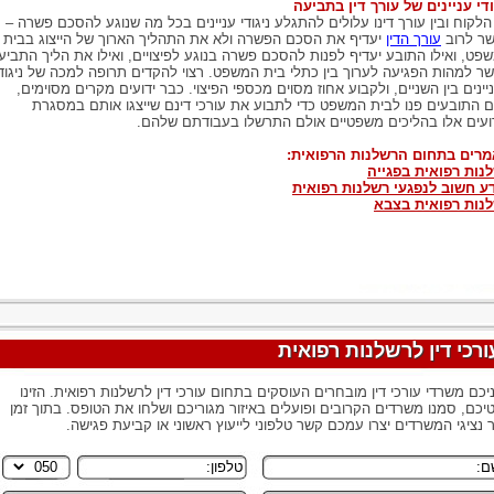
ודי עניינים של עורך דין בתביעה
 הלקוח ובין עורך דינו עלולים להתגלע ניגודי עניינים בכל מה שנוגע להסכם פשרה –
ר לרוב
עורך הדין
יעדיף את הסכם הפשרה ולא את התהליך הארוך של הייצוג בבית
פט, ואילו התובע יעדיף לפנות להסכם פשרה בנוגע לפיצויים, ואילו את הליך התביע
ר למהות הפגיעה לערוך בין כתלי בית המשפט. רצוי להקדים תרופה למכה של ניגוד
יינים בין השניים, ולקבוע אחוז מסוים מכספי הפיצוי. כבר ידועים מקרים מסוימים,
 התובעים פנו לבית המשפט כדי לתבוע את עורכי דינם שייצגו אותם במסגרת
ועים אלו בהליכים משפטיים אולם התרשלו בעבודתם שלהם.
רים בתחום הרשלנות הרפואית:
נות רפואית בפגייה
ע חשוב לנפגעי רשלנות רפואית
נות רפואית בצבא
ורכי דין לרשלנות רפואית
יכם משרדי עורכי דין מובחרים העוסקים בתחום עורכי דין לרשלנות רפואית. הזינו
יכם, סמנו משרדים הקרובים ופועלים באיזור מגוריכם ושלחו את הטופס. בתוך זמן
 נציגי המשרדים יצרו עמכם קשר טלפוני לייעוץ ראשוני או קביעת פגישה.