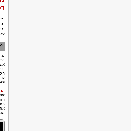
רפ
פש
ולת
מנק
עלו
גם 
רפו
אשר
רפו
הענ
להס
ומצ
הסכ
ישנ
החו
התב
אחר
משפ