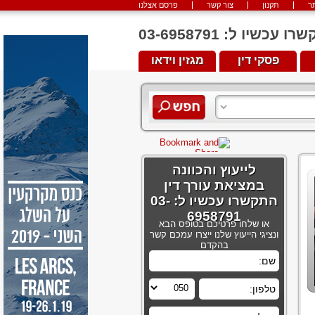
ר
תקנון
צור קשר
פרסם אצלנו
יו ל: 03-6958791
פסקי דין
מגזין וידאו
לייעוץ והכוונה
במציאת עורך דין
התקשרו עכשיו ל: 03-
6958791
או שלחו פרטיכם בטופס הבא
ונציגי הייעוץ שלנו ייצרו עמכם קשר
בהקדם