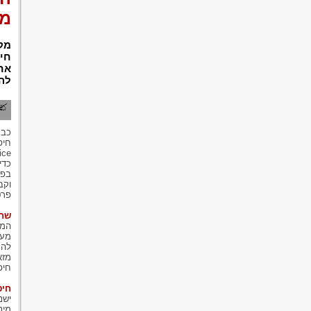
מש
מק
חי
אח
לה
חיפ
כדי
בפס
וקב
פרט
שחז
המח
מעו
להס
מזא
חיפ
חיפ
ישנ
מינ