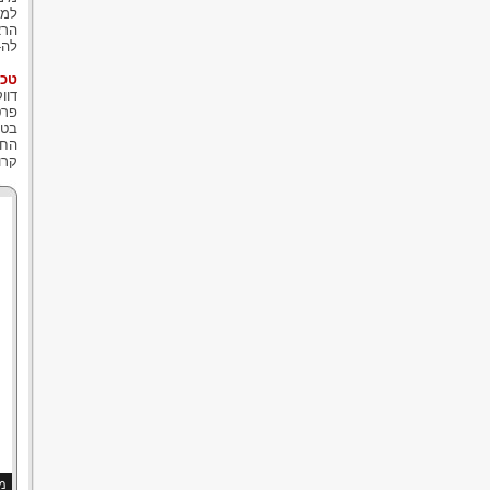
למצ
הרא
לה-
טכנ
דוו
פרט
בטכ
החב
קרו
מנ