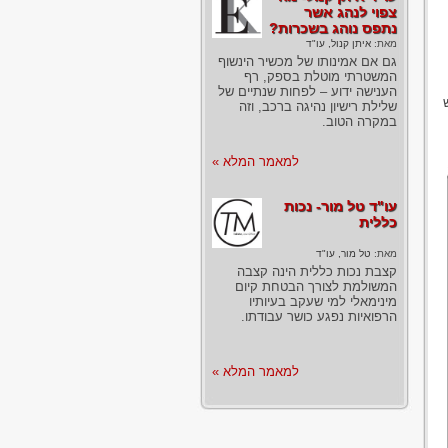
צפוי לנהג אשר
נתפס נוהג בשכרות?
מאת:
איתן קנול, עו"ד
גם אם אמינותו של מכשיר הינשוף
המשטרתי מוטלת בספק, רף
הענישה ידוע – לפחות שנתיים של
שלילת רישיון נהיגה ברכב, וזה
במקרה הטוב.
למאמר המלא »
עו"ד טל מור- נכות
כללית
מאת:
טל מור, עו"ד
קצבת נכות כללית הינה קצבה
המשולמת לצורך הבטחת קיום
מינימאלי למי שעקב בעיותיו
הרפואיות נפגע כושר עבודתו.
למאמר המלא »