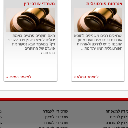
אזרחות פורטוגלית
משרדי עורכי דין
ישראלים רבים מעוניינים להוציא
האם חוקרים פרטיים באמת
אזרחות פורטוגלית וזאת מתוך
יכולים לסייע באופן ניכר לעורכי
ההבנה כי יש לדרכון ולאזרחות
דין? במאמר הבא נסקור את
הפורטוגלית המון יתרונות...
פועלם של החוקרים
בהרחבה....
למאמר המלא »
למאמר המלא »
י דין למשפחה
עורכי דין לעבודה
עו
י דין לחוזים
עורכי דין לנזיקין
עו
י דין לתעבורה
עורכי דין לאזרחי
עו