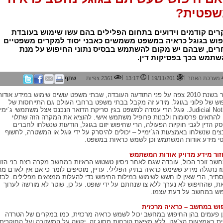
פטית?
רים קודמים וידועים בתחום הפלילים בהם עשו שימוש בעובדת
פוש בגוגל כראיה במשפט משמשים כאבני יסוד למקרים משפטיים
רים, שבהם יש מקום להשתמש בבסיס נתוני החיפוש על מנת
שתמש בכך בפסיקות דין.
|
|
|
מערכת האתר
19/11/201
13:17
2361 צפיות
שתף
כבר בשנת 2010 צפה על פני התודעה העובדה, שבתי משפט עושים שימוש במידע אודות
וש של פלוני בגוגל. מידע זה מקבל בבתי משפט ברחבי העולם גם התייחסות של
Judicial Notice. גוגל הרי עמדה למשפט בגין סריקת הדואר הנכנס אצל משתמשי ג´ימי
 להתאים פרסומות ולבנות פרופיל משתמש אישי. להוציא את המקרה הזה שתלוי
ק הדין לגבי חוקיות הפעולה, הרי שחיפוש יזום בגוגל, הודעות שנשלחו לחברים
צים שנשלחו באמצעות הג´ימייל – יכולים להיסרק על ידי גוגל או המשטרה, לחשוף
י מידע אודות המשתמש וכן לשמש כראיות במשפט.
ור מידע מדויק אודות המשתמש
שב זוכר הכול, עובדה שגם לאחר ניסיון טשטוש הראיות במחשב מקרה רצח בני הזוג
ז נתגלה מידע ששימש כראיה בתיק הפלילי. עדיין, מוסיפים לומר כי אם אין לאדם מה
תיר, הרי שאין לו חשש לשימוש במילות החיפוש כדי להעלות ממצאים מפלילים. לבד
ת, שהחיפוש לא נערך ללא צו שנחתם על ידי שופט. על כן, שוטר לא מורשה לערוך
וש במחשב על דעת עצמו.
וש במחשב – כראיה מרכזית
ן פעמים בהן החיפוש במחשב יכול לשמש כראיה מרכזית, כמו במקרים של הטרדה
ית באמצעות הצ´אט. ללא מציאת הוכחות מסוג זה, יקשה על המשטרה ועל החוקרים