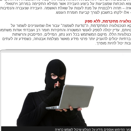
וא הוכחות שמצביעות על ביצוע העבירה אשר ממילא התקיימה במרחב וירטואלי.
יה – תהיה רלבנטית על מנת לענות על שאלת האשמה. העבירה שנעברה והנסיבות
 אלו ילקחו בחשבון לצורך קביעת חומרת העונש.
ולוגיה מתקדמת, ללא ספק
קא הטכנולוגיה המתקדמת, ה"נודעת לשמצה" עבור אלו שמעוניינים לשמור על
יותם, עדיין יכולה לספק לאנשי המשטרה והחקירות חומר רב ועובדתי אודות משתמש
נולוגיות הללו. מיקום המשתמש בכל רגע נתון, המיילים, הפייסבוק והרשתות
רתיות יכולים להעניק יותר פרטי מידע מאשר מצלמת אבטחה, כשמידע זה לעתים
בות יכול להיות מופרך.
ועי החיפוש אוספים מידע על הגולש שיכול לשמש כראיה