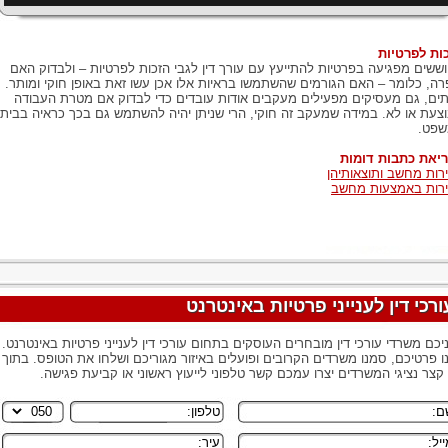
ות לפרטיות
ששים מפגיעה בפרטיות להתייעץ עם עורך דין לגבי הזכות לפרטיות – ולבדוק האם
רה, כלומר – האם הגורמים שהשתמשו בראיות אלו אכן עשו זאת באופן חוקי ומותר.
ים, גם מעסיקים מפעילים מעקבים אודות עובדים כדי לבדוק אם מטרת העבודה
צעת או לא. במידה שמעקב זה חוקי, הרי שניתן יהיה להשתמש גם בכך כראיה בבית
פט.
יאת כתבות דומות
רות מחשב ותוצאותיהן
רות באמצעות מחשב
ורכי דין לענייני פרטיות באינטרנט
יכם משרדי עורכי דין מובחרים העוסקים בתחום עורכי דין לענייני פרטיות באינטרנט.
נו פרטיכם, סמנו משרדים הקרובים ופועלים באיזור מגוריכם ושלחו את הטופס. בתוך
 קצר נציגי המשרדים יצרו עמכם קשר טלפוני לייעוץ ראשוני או קביעת פגישה.