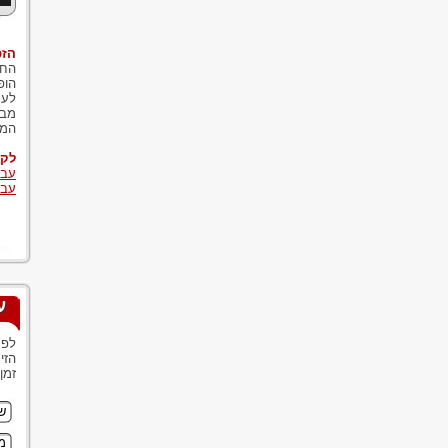
הזכ
החו
הופ
לעת
מבו
המש
לקר
עבי
עבי
ע
לפנ
הזי
זמן