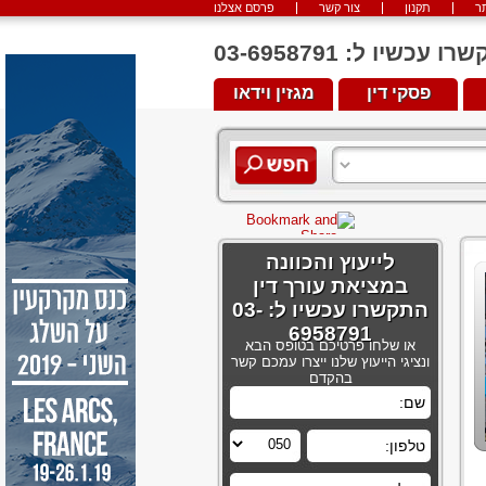
ר
תקנון
צור קשר
פרסם אצלנו
יו ל: 03-6958791
פסקי דין
מגזין וידאו
לייעוץ והכוונה
במציאת עורך דין
התקשרו עכשיו ל: 03-
6958791
או שלחו פרטיכם בטופס הבא
ונציגי הייעוץ שלנו ייצרו עמכם קשר
בהקדם