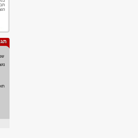
במק
תבי
הוצ
תגו
שם
נוש
תוכ