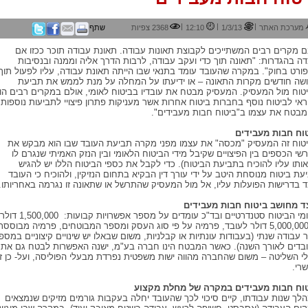
|
|
|
מערכת האתר
1/3/13
12:10
2368 צפיות
שתף
ם מקרים רבים המשתייכים לקבוצת תאונות עבודה. תאונת עבודה תוכר ככזו אם
ה בהגדרות: "תאונה תוך כדי ועקב עבודה, לרבות הדרך אליה וממנה ובנסיבות
ורט בחוק". במקרה שהעובד עומד בתנאי שבו הייתה תאונת עבודה, עליו לפעול תוך
שה חודשים מקרות התאונה – או ידיעתו על המחלה על מנת לממש את תביעת
טוח מול המעסיק. המעסיק מבטח את עובדיו בביטוח לאומי, אולם במקרים רבים הו
אי לביטוח נוסף בחברות ביטוח אחרות אשר מעניקות פתרון פיצויי לתביעות נוספות,
 מבטח את עצמו ב"ביטוח חבות מעבידים".
וח חבות מעבידים
טוח זה המעסיק "מכסה" את עצמו מפני מקרה תביעת העובד שבו הוא מבקש את
שי הכספים בין הפיצויים שקיבל מידי הביטוח הלאומי ובין הנזק האמיתי שנגרם לו
אותו עליו להוכיח בתביעת הביטוח). כדי לקבל את כספי הביטוח הללו יש להגיש
עת ביטוח מנוסחת היטב על ידי עורך דין הבקיא בתחום הנזיקין, ולהוכיח כי העובד
 בדרישות הפועלות עליו, אל מול המעסיק שהתרשל או שתאונה זו נגרמה באחריותו.
ד מחושב ביטוח חבות מעבידים
סכומי הביטוח סטנדרטיים ובד"כ עומדים על מספר אפשרויות קבועות: 1,500,000 דולר
או 5,000,000 דולר לעובד, פרמיה על פי סוג העסק ומספר המבוטחים, פרמיה מבוססת
 עבודה שנתי (בעבודות עונתיות או קבלניות, משום שבאלו יש שינויים קיצוניים במספ
בדים לאורך השנה). כאשר המבטח הינו חברה בע"מ, ישנה האפשרות לבטח גם את
י השליטה – משום שהחברה מהווה ישות משפטית נפרדת מבעלי הפוליסה, ועל- כן ז
רי.
וח חבות מעבידים במקרה של מחלת מקצוע
לך שנות עבודתו, קיים סיכוי לכך שהעובד יחלה בעקבות גורמים מזיקים שנמצאים