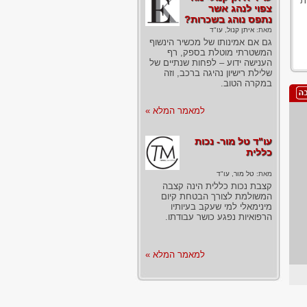
ת
צפוי לנהג אשר
נתפס נוהג בשכרות?
מאת:
איתן קנול, עו"ד
גם אם אמינותו של מכשיר הינשוף
המשטרתי מוטלת בספק, רף
הענישה ידוע – לפחות שנתיים של
שלילת רישיון נהיגה ברכב, וזה
במקרה הטוב.
למאמר המלא »
עו"ד טל מור- נכות
כללית
מאת:
טל מור, עו"ד
קצבת נכות כללית הינה קצבה
המשולמת לצורך הבטחת קיום
מינימאלי למי שעקב בעיותיו
הרפואיות נפגע כושר עבודתו.
למאמר המלא »