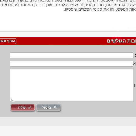
ום העבודה (אסבסט, חשיפה לרעש, עבודה בשטח מאובק ועוד). במקרה שבו מוגש
עה כנגד המבוטח, חברת הביטוח מעמידה להגנתו עורך דין וכן מממנת בעבורו את
אות המשפט והן את סכומי הפיצויים שיפסקו.
בות הגולשים
א
ן