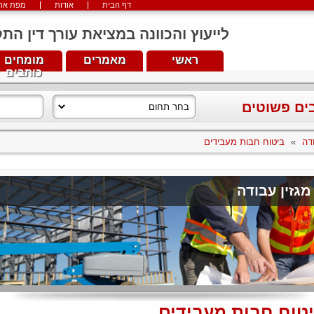
דף הבית
אודות
מפת את
לייעוץ והכוונה במציאת עורך דין התקשרו עכש
ראשי
מאמרים
מומחים
כותבים
בים פשוטים
דה
»
ביטוח חבות מעבידים
מגזין עבודה
טוח חבות מעבידים