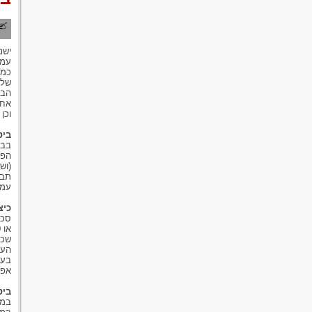
ישנ
עמד
כמפ
שלו
הבי
אחר
וכן
ביט
בבי
הפר
(וש
תבי
עמד
כיצ
שכר
העו
בעל
אפש
ביט
במה