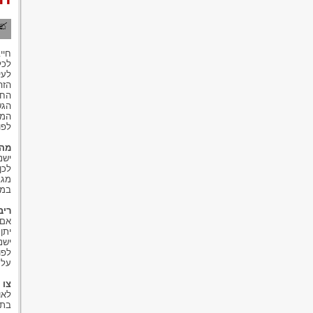
חיי
לכל
לעי
הזה
החו
הגש
המי
לפו
מה 
ישנ
לכן
מגב
במש
ריב
אם 
יתן
ישנ
לפו
על 
צו 
לאו
בתב