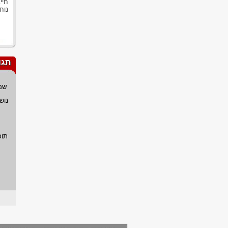
חיי
נוח.
תגו
שם
נוש
תוכ