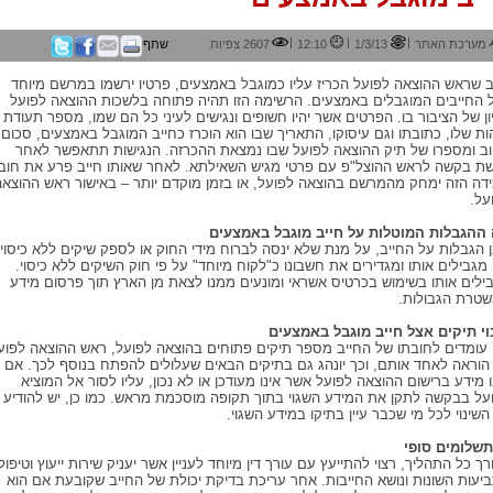
|
|
|
מערכת האתר
1/3/13
12:10
2607 צפיות
שתף
ב שראש ההוצאה לפועל הכריז עליו כמוגבל באמצעים, פרטיו ירשמו במרשם מיוחד
 החייבים המוגבלים באמצעים. הרשימה הזו תהיה פתוחה בלשכות ההוצאה לפועל
ון של הציבור בו. הפרטים אשר יהיו חשופים ונגישים לעיני כל הם שמו, מספר תעודת
ות שלו, כתובתו וגם עיסוקו, התאריך שבו הוא הוכרז כחייב המוגבל באמצעים, סכום
ב ומספרו של תיק ההוצאה לפועל שבו נמצאת ההכרזה. הנגישות תתאפשר לאחר
ת בקשה לראש ההוצל"פ עם פרטי מגיש השאילתא. לאחר שאותו חייב פרע את חובו
דה הזה ימחק מהמרשם בהוצאה לפועל, או בזמן מוקדם יותר – באישור ראש ההוצאה
על.
ההגבלות המוטלות על חייב מוגבל באמצעים
ן הגבלות על החייב, על מנת שלא ינסה לברוח מידי החוק או לספק שיקים ללא כיסוי.
 מגבילים אותו ומגדירים את חשבונו כ"לקוח מיוחד" על פי חוק השיקים ללא כיסוי.
ילים אותו בשימוש בכרטיס אשראי ומונעים ממנו לצאת מן הארץ תוך פרסום מידע
טרת הגבולות.
וי תיקים אצל חייב מוגבל באמצעים
עומדים לחובתו של החייב מספר תיקים פתוחים בהוצאה לפועל, ראש ההוצאה לפוע
 הוראה לאחד אותם, וכך יונהג גם בתיקים הבאים שעלולים להפתח בנוסף לכך. אם
ו מידע ברישום ההוצאה לפועל אשר אינו מעודכן או לא נכון, עליו לסור אל המוציא
על בבקשה לתקן את המידע השגוי בתוך תקופה מוסכמת מראש. כמו כן, יש להודיע
השינוי לכל מי שכבר עיין בתיקו במידע השגוי.
תשלומים סופי
רך כל התהליך, רצוי להתייעץ עם עורך דין מיוחד לעניין אשר יעניק שירות ייעוץ וטיפול
יעות השונות ונושא החייבות. אחר עריכת בדיקת יכולת של החייב שקובעת אם הוא