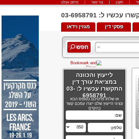
ר
תקנון
צור קשר
פרסם אצלנו
יו ל: 03-6958791
פסקי דין
מגזין וידאו
לייעוץ והכוונה
במציאת עורך דין
התקשרו עכשיו ל: 03-
6958791
או שלחו פרטיכם בטופס הבא
ונציגי הייעוץ שלנו ייצרו עמכם קשר
בהקדם