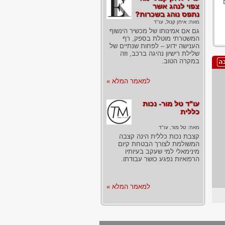
צפוי לנהג אשר
נתפס נוהג בשכרות?
מאת:
איתן קנול, עו"ד
גם אם אמינותו של מכשיר הינשוף
המשטרתי מוטלת בספק, רף
הענישה ידוע – לפחות שנתיים של
שלילת רישיון נהיגה ברכב, וזה
במקרה הטוב.
למאמר המלא »
עו"ד טל מור- נכות
כללית
מאת:
טל מור, עו"ד
קצבת נכות כללית הינה קצבה
המשולמת לצורך הבטחת קיום
מינימאלי למי שעקב בעיותיו
הרפואיות נפגע כושר עבודתו.
למאמר המלא »