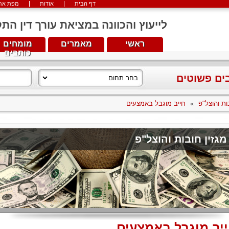
דף הבית
אודות
מפת את
לייעוץ והכוונה במציאת עורך דין התקשרו עכש
ראשי
מאמרים
מומחים
כותבים
בים פשוטים
ות והוצל"פ
»
חייב מוגבל באמצעים
מגזין חובות והוצל"פ
יב מוגבל באמצעים