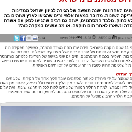
ים האחרונות ישנה תופעה של הגירה לכיוון ישראל ממדינות
יקה השונות. מדובר במאות אלפי זרים שהגיעו לארץ ושוהים בה
 כחוק. מלבד המסתננים, ישנם גם רבים שהגיעו לכאן עם אשרת
דה ונשארו לאחר תום תוקפה. אז מה עושים במקרה כזה?
|
|
|
ארז נעמן
8/5/2013
15:28
2644 צפיות
שתף
לפני 11 שנים הוקמה בישראל יחידת עו"ז תחת משרד התמ"ת, כשעיקר תפקידה היה
וק את תנאי העסקתם של עובדים זרים אצל מעסיקים ישראלים. בעקבות שוני
יבות והעלייה בכמות המסתננים, קיים גם שוני בגישה של המדינה כלפיהם כשהמטר
 לאתרם ולגרשם מישראל. עורכי דין לענייני הגירה עוזרים למסתננים שנעצרו בייצוג
מול שלטונות החוק כשבין הייתר עומדים על זכויותיהם האנושיות.
ך הגירוש
 שנעצר על ידי היחידה לאיתור מסתננים עובר הליך ארוך של חקירות, שלעיתים
יות להוביל למסתננים נוספים. לאחר מכן הליך הגירוש כולל כליאה, לאחר מכן האדם
עומד לדין ומגורש. למרות ההליך המזורז שלעיתים לקוח לכל היותר 72 שעות, זאת על 
נה של המדינה, האדם חותם על טופס ההסכמה לגירוש, חתימה אשר מתאפשר
בות הלחץ הרב שמופעל על המסתנן.