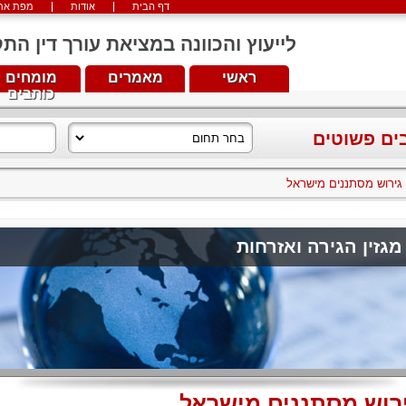
דף הבית
אודות
מפת את
לייעוץ והכוונה במציאת עורך דין התקשרו עכש
ראשי
מאמרים
מומחים
כותבים
בים פשוטים
גירוש מסתננים מישראל
מגזין הגירה ואזרחות
רוש מסתננים מישראל