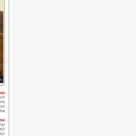
גי
גם 
לעי
מיש
הגי
את 
עור
עור
למה
יכו