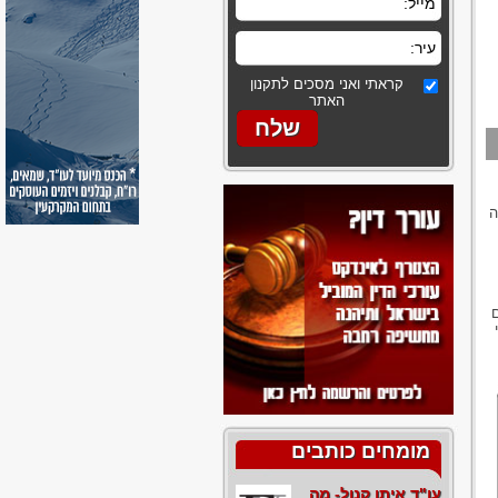
קראתי ואני מסכים לתקנון
האתר
ה
פי
מומחים כותבים
עו"ד איתן קנול- מה