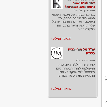
צפוי לנהג אשר
נתפס נוהג בשכרות?
מאת:
איתן קנול, עו"ד
גם אם אמינותו של מכשיר הינשוף
המשטרתי מוטלת בספק, רף
הענישה ידוע – לפחות שנתיים של
שלילת רישיון נהיגה ברכב, וזה
במקרה הטוב.
למאמר המלא »
עו"ד טל מור- נכות
כללית
מאת:
טל מור, עו"ד
קצבת נכות כללית הינה קצבה
המשולמת לצורך הבטחת קיום
מינימאלי למי שעקב בעיותיו
הרפואיות נפגע כושר עבודתו.
י
ת
למאמר המלא »
א