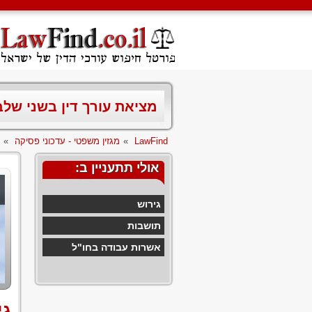
מציאת עורך דין בשני של
LawFind
»
מגזין משפטי - עדכוני פסיקה
»
אולי תתעניין ב:
גירוש
תושבות
אשרות עבודה בחו"ל
גי