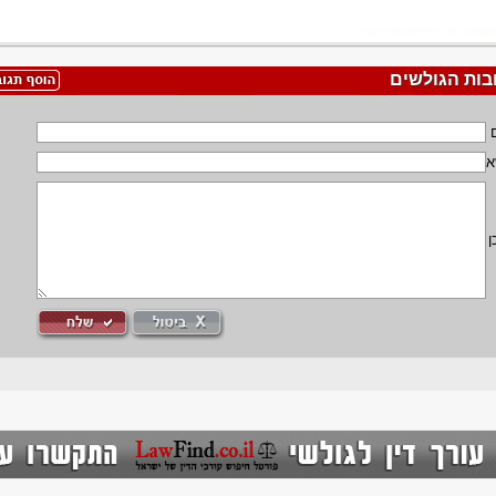
בות הגולשים
א
ן