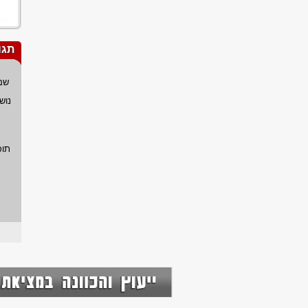
תגו
שם
נוש
תוכ