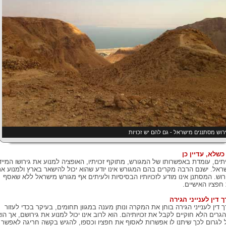
רוש מסתננים מישראל - גם להם יש זכויות
כשלא, עדיין כן
תים, עומדת באפשרותו של המגורש, מתוקף זכויתיו, האופציה למנוע את גירושו המייד
ראל. ישנם הרבה מקרים בהם המגורש אינו יודע שהוא יכול להישאר בארץ ולמנוע א
רוש. המסתנן אינו מודע לזכויותיו הבסיסיות ולעיתים אף מגורש מישראל ללא שאסף
חפציו האישיים.
ך דין לענייני הגירה
ך דין לענייני הגירה בוחן את המקרה ונותן מענה במגוון תחומים, בעיקר בכדי לעזור
גרים הלא חוקיים לקבל את זכויותיהם. הוא לרוב אינו יכול למנוע את גירושם, אך הו
ל לגרום לכך שיתנו לו אפשרות לאסוף את חפציו וכספו, להגיש בקשה חריגה לאפשר