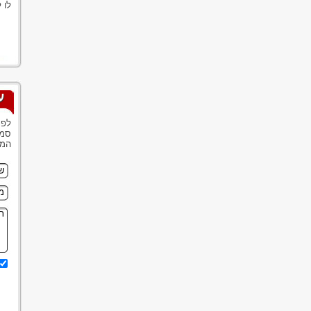
לו 
ע
לפנ
סמנ
המש