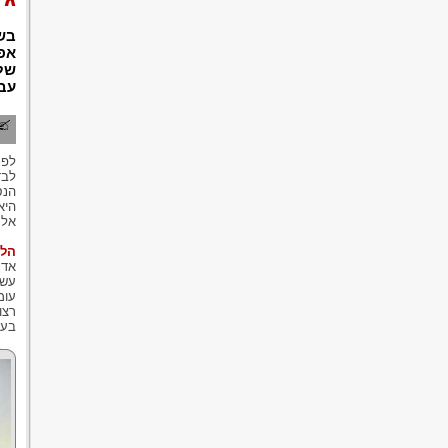
בשנ
אפר
שלא
עבו
לבד
הנס
היא
אל 
הלי
אדם
עשו
רצו
בעק