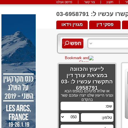
ר
תקנון
צור קשר
פרסם אצלנו
יו ל: 03-6958791
פסקי דין
מגזין וידאו
לייעוץ והכוונה
במציאת עורך דין
התקשרו עכשיו ל: 03-
6958791
או שלחו פרטיכם בטופס הבא
ונציגי הייעוץ שלנו ייצרו עמכם קשר
בהקדם