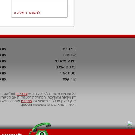
למאמר המלא »
דף הבית
עורכ
אודותינו
עורכ
מידע משפטי
עורכ
פרסם אצלנו
עורכי
מפת אתר
עורכ
צור קשר
עורכ
כל הזכויות שמורות לפורטל חיפוש
עורכי דין
דין מקיפה ומעודכנת, המחולקת לקטגוריות אב וקטגור
זקוק לייעוץ או לליווי משפטי של
עורך דין
מומחה, חפש בפ
הקשר המתאימים או באמצעות הטלפון.