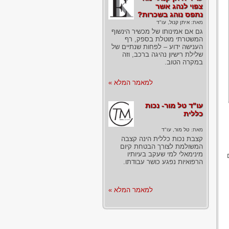
צפוי לנהג אשר
נתפס נוהג בשכרות?
מאת:
איתן קנול, עו"ד
גם אם אמינותו של מכשיר הינשוף
המשטרתי מוטלת בספק, רף
הענישה ידוע – לפחות שנתיים של
שלילת רישיון נהיגה ברכב, וזה
במקרה הטוב.
למאמר המלא »
עו"ד טל מור- נכות
כללית
מאת:
טל מור, עו"ד
קצבת נכות כללית הינה קצבה
המשולמת לצורך הבטחת קיום
מינימאלי למי שעקב בעיותיו
הרפואיות נפגע כושר עבודתו.
למאמר המלא »