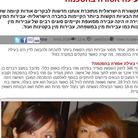
קשורת הישראלית מתזכרת אותנו חדשות לבקרים אודות קיומה של
 הבעיות הקשות ביותר הקיימות בחברה הישראלית- עבירות המין.
רה זו הינה עבירה מסועפת וקיימים סוגים רבים של עבירות מין
ות כמו עבירות מין במשפחה, עבירות מין בקטינות ועוד.
|
|
|
מערכת האתר
16/9/2013
13:41
3739 צפיות
שתף
 ספק, אחד מסוגי עבירות המין הקשות ביותר להוכחה ולהבאה לדין הינו בעילה
רה בהסכמה. מה קורה כאשר נתקלים במקרה כזה?
 בעילה אסורה בהסכמה?
סעיף 346 לחוק העונשין מגדיר בפירוט מהי בעילה באופן כללי- מדובר במצב דברים בו
דר איבר או חפץ לתוך גופה של אישה. החוק מגדיר גם מהי בעילה בהסכמה וקובע כ
 המצבים הבאים נדרשים להתקיים בנוסף לאלמנט ההסכמה המובן: האישה הינה
מתחת לגיל 18, אישה נשואה מתחת לגיל 16 כאשר הבועל הוא אינו בעלה, אישה בת
פחות מ-18 כאשר הבעילה נעשתה תוך ניצול יחסי מרות ו/או תלות ו/ואו הבטחת נישואין
רית.