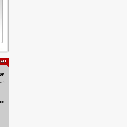
תגו
שם
נוש
תוכ