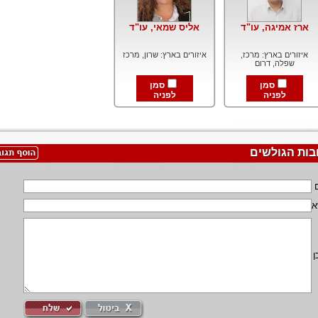
ארז אמיגה, עו"ד
אליס שמאי, עו"ד
איזורים בארץ: מרכז,
איזורים בארץ: שרון, מרכז
שפלה, דרום
סמן
סמן
לפניה
לפניה
בות הגולשים
א
ן