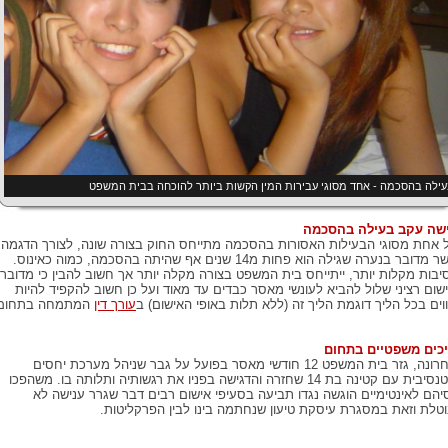
ילה בהסכמה - אחד מסוגי עבירות המין הקשות ביותר להוכחה בבית המשפט
שה עקב בעילה בהסכמה
 אחת מסוגי הבעילות האסורות בהסכמה מתייחס החוק בצורה שונה, לצורך הדגמה
כאשר מדובר בנערה שגילה הוא פחות מ14 שנים אף שהיתה בהסכמה, כמוה כאינוס.
יבות מקלות יותר, ייתייחס בית המשפט בצורה מקלה יותר אך חשוב להבין כי מדובר
שום רציני שלול להביא לעונשי מאסר כבדים עד מאוד ועל כן חשוב להקפיד להיות
וים בכל הליך דוגמת הליך זה (ללא תלות באופי האישום) ב
עורך דין
המתמחה בתחום
כים משפטיים בתחום
לאחרונה, גזר בית המשפט 12 חודשי מאסר בפועל על גבר שניהל מערכת יחסים
אינטנסיבית עם קטינה בת 14 שחזרה והדגישה בפניו את רגשותיה ותלותה בו. משהפכו
יהם לאינטימיים הוגשה נגדו תביעה בסעיפי אישום רבים דבר שגרר ענישה לא
טלת וזאת במסגרת עיסקת טיעון שנחתמה בינו לבין הפרקליטות.