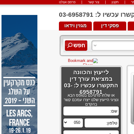
ר
תקנון
צור קשר
פרסם אצלנו
יו ל: 03-6958791
פסקי דין
מגזין וידאו
לייעוץ והכוונה
במציאת עורך דין
התקשרו עכשיו ל: 03-
6958791
או שלחו פרטיכם בטופס הבא
ונציגי הייעוץ שלנו ייצרו עמכם קשר
בהקדם