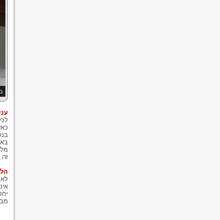
בע
עני
לכל
בנס
באי
מלו
זה.
הלי
יחס
מבו