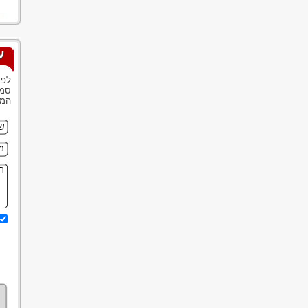
ע
לפנ
סמנ
המש