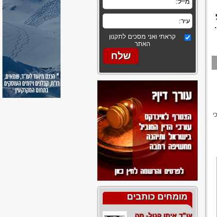
קראתי ואני מסכים לתקנון
האתר
י
מומחים כותבים
עו"ד איתן קנול- מה