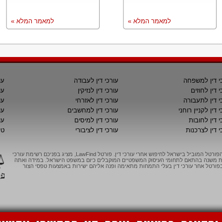
למאמר המלא »
למאמר המלא »
י דין למשפחה
עורכי דין לעבודה
עו
י דין לחוזים
עורכי דין לנזיקין
עו
י דין לתעבורה
עורכי דין לאזרחי
עו
 דין לקניין רוחני
עורכי דין למחשבים
עו
י דין לחובות
עורכי דין למיסים
עו
י דין לצרכנות
עורכי דין לציבורי
טי
LawFind, הפורטל המוביל בישראל לחיפוש אחרי עורכי דין. פורטל LawFind, מציג בפניכם רשימת עורכי
יות משנה בהתאם לתחומי העיסוק המשפטיים המוקבלים כיום במשפט הישראל. במידה ואתה
ורטל אחר עורכי דין בעלי התמחות מתאימה ופנה אליהם ישירות באמצעות טפסי הצור