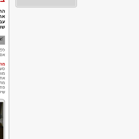
הת
אחת
עבי
שונ
ללא
אסו
מהי
מוח
אחד
שיק