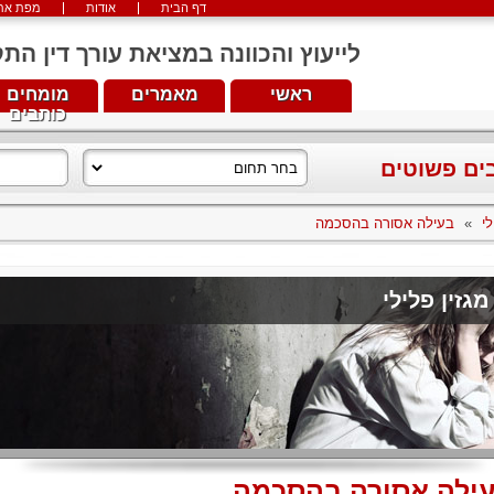
דף הבית
אודות
מפת את
לייעוץ והכוונה במציאת עורך דין התקשרו עכש
ראשי
מאמרים
מומחים
כותבים
בים פשוטים
לי
»
בעילה אסורה בהסכמה
מגזין פלילי
ילה אסורה בהסכמה