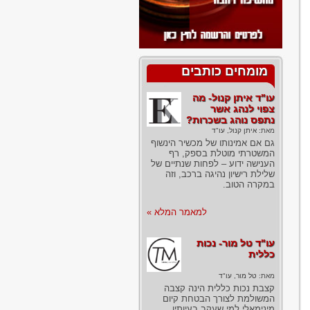
מומחים כותבים
עו"ד איתן קנול- מה
צפוי לנהג אשר
נתפס נוהג בשכרות?
מאת:
איתן קנול, עו"ד
גם אם אמינותו של מכשיר הינשוף
המשטרתי מוטלת בספק, רף
הענישה ידוע – לפחות שנתיים של
שלילת רישיון נהיגה ברכב, וזה
במקרה הטוב.
למאמר המלא »
עו"ד טל מור- נכות
כללית
מאת:
טל מור, עו"ד
קצבת נכות כללית הינה קצבה
המשולמת לצורך הבטחת קיום
מינימאלי למי שעקב בעיותיו