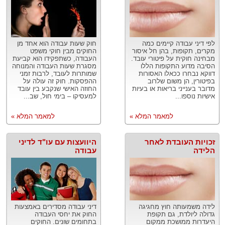
לפי דיני עבודה קיימים כמה
חוק שעות עבודה הוא אחד מן
מקרים, תקופות, בהן חל איסור
החוקים מבין חוקי משפט
מבחינה חוקית על פיטורי עובד.
העבודה, כשתפקידו הוא קביעת
הסיבה מדוע התקופות הללו
מסגרת שעות העבודה והמנוחה
דווקא נבחרו ככאלו האסורות
שמותרות לעובד, לרבות זמני
בפיטורין, הן משום שלרוב
ההפסקות. חוק זה עולה על
מדובר בענייני בריאות או בעיות
החוזה האישי שנקבע בין עובד
אישיות נוספו...
למעסיקו – בימי חול, שב...
למאמר המלא »
למאמר המלא »
זכויות העובדת לאחר
היוועצות עם עו"ד לדיני
הלידה
עבודה
לידה משמעותה חוץ מחגיגה
דיני עבודה מסדירים באמצעות
גדולה ליולדת, גם תקופת
החוק את יחסי העבודה
היעדרות ממושכת ממקום
בתחומים שונים. החוקים