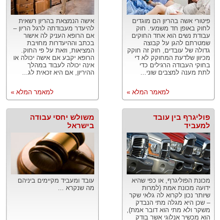
פיטורי אשה בהריון הם מוגדים
אישה הנמצאת בהריון רשאית
לחוק באופן חד משמעי. חוק
להיעדר מעבודתה לרגל הריון –
עבודת נשים הוא אחד החוקים
אם הרופא העניק לה אישור
שמטרתם להגן על קבוצה
בכתב וההיעדרות מחויבת
גדולה של עובדים, חוק זה חוקק
המציאות, וזאת על פי החוק.
מכיוון שלדעת המחוקק לא די
הרופא יקבע אם אישה יכולה או
בחוקי העבודה הרגילים כדי
אינה יכולה לעבוד במהלך
לתת מענה למצבים שוני...
ההיריון, אם היא זכאית לג...
למאמר המלא »
למאמר המלא »
פוליגרף בין עובד
משולש יחסי עבודה
למעביד
בישראל
מכונת הפוליגרף, או כפי שהיא
עובד ומעביד מקיימים ביניהם
ידועה מכונת אמת (למרות
מה שנקרא ...
שיותר נכון לקרוא לה גלאי שקר
– שכן היא מגלה מתי הנבדק
משקר ולא מתי הוא דובר אמת),
הוא מכשיר אנלוגי אשר בודק