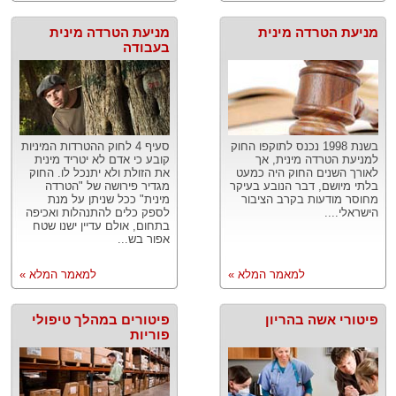
מניעת הטרדה מינית
מניעת הטרדה מינית
בעבודה
בשנת 1998 נכנס לתוקפו החוק
סעיף 4 לחוק ההטרדות המיניות
למניעת הטרדה מינית, אך
קובע כי אדם לא יטריד מינית
לאורך השנים החוק היה כמעט
את הזולת ולא יתנכל לו. החוק
בלתי מיושם, דבר הנובע בעיקר
מגדיר פירושה של "הטרדה
מחוסר מודעות בקרב הציבור
מינית" ככל שניתן על מנת
הישראלי....
לספק כלים להתנהלות ואכיפה
בתחום, אולם עדיין ישנו שטח
אפור בש...
למאמר המלא »
למאמר המלא »
פיטורי אשה בהריון
פיטורים במהלך טיפולי
פוריות