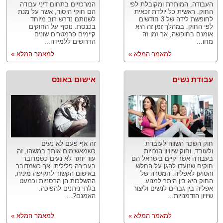
העבודה, המותרת ומקובלת לפי
המרכזיים בתחום דיני עבודה
החוק. ראשית כל יולדת זכאית
הם חוקי היסוד, אשר על מנת
לחופשת לידה של 3 חודשים
לשנותם נדרש רוב מיוחד
לפי החוק. במהלך זמן זה היא
בכנסת. נוסף על החוקים
אומנם בחופשה, אך זמן זה
קיימים פרמטרים שונים
מחו...
הדרושים ללמידה...
למאמר המלא »
למאמר המלא »
עבודת נשים
אישום באונס
חוק השכר השווה לעובדת
זה אף פעם לא נעים
ולעובד, וחוק שיוויון הזכויות
כשמאשימים אותך במשהו, זה
בעבודה אשר קיים בישראל הם
עוד יותר לא נעים כשמדובר
חוקים שנועדו להגן על החלש
בעבירה פלילית. אך כשמדובר
והטוען לאפליה. המטרה של
באישום הקשור לתקיפה מינית,
החוק היא בין היתר למנוע
ההשלכות הן הרסניות וכמעט
אפליה בין גברים לנשים וליצור
בלתי ניתנים להפיכה.
שיויון הזדמנויות...
האמנם?...
למאמר המלא »
למאמר המלא »