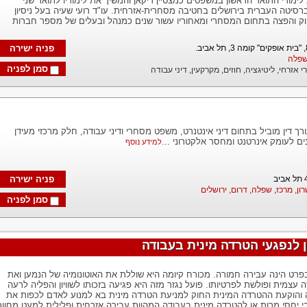
 לימודי התואר הראשון במשפטים כמצטיין דיקאן והמשיך את לימודיו לתואר שני
ברסיטה העברית בירושלים בחטיבה מסחרית-אזרחית. עו"ד רועי שעיה בעל ניסיון
ווק והפצה בתחום המסחרי ומאחוריו עשור שנים כמנהל ובעלים של מספר חברות
פניה ישירה
 שפלה
סמן לפניה
 אזרחי,
ליטיגציה,
חוזים,
מקרקעין,
דיני עבודה
עורך דין מוביל בתחום דיני אינטנרט, משפט מסחרי ודיני עבודה, חלק מרכזי מעידן
ים לעומק אינרטנט ומחסר אלקטרוני ...
למידע נוסף
פניה ישירה
רון, מרכז, שפלה, דרום, ירושלים
סמן לפניה
 לנפגעי הטרדה מינית בעבודה
פרט הינה עבירה חמורה. מכורח קיומה היא שוללת את האוטונומיה של הנמען ואת
ה עצמית ופולשת לפרטיותו. פועל נגזר מזה היא פגיעה בזכותו לשוויון והפליה לרעה
 והוקעת ההטרדה המינית החוק למניעת הטרדה מינית בא למנוע לאדם לכפות את
גבי יחסי מרות או להטרדה מינית בעבודה המהוות עבירה אזרחית ופלילית למעט מחוו