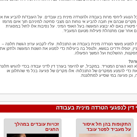
הנוגע ליחסי מרות בעבודה ולהטרדה מינית בין עובדים. על העובד/ת להביע את אי
קרים שבהם אין חובה להביע אי נוחות הם מצבי סחיטה למיניהם תוך איום מרומז
פיטורין באם לא יבוצע המעשה בעל האופי המיני. על נסיבות אלו לחול במסגרת
ום אחר שבו מתנהלת פעילות מטעם המעביד.
 למנוע מעשי הטרדה מינית בעבודה או התנכלות. עליו לקבוע ערוץ הגשת תלונה –
יין, יטפלו וידריכו בנושא, ולטפל בה ביעילות כדי למנוע את השנות המעשה ולתקן את
מסקנות, ההשלכות ועל המשך הפעולה.
ודה?
הוא הגורם המטריד. במקביל, יש להיעזר בעורך דין לדיני עבודה בכדי להגיש תלונה
את כדי להמנע ממקרים של התנכלות- אלו מקרים של פגיעה בכל מי שהתלונן או
וכן פגיעה במי שסייע למתלוננת.
דין לנפגעי הטרדה מינית בעבודה
התקופות בהן חל איסור
זכויות עובדים במהלך
על מעביד לפטר עובד
החגים