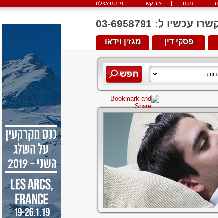
ר
תקנון
צור קשר
פרסם אצלנו
יו ל: 03-6958791
פסקי דין
מגזין וידאו