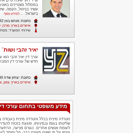
עו"ד רועי שעיה סיים את
במסלול מצטיינים באוני
עשיר בניהול, הקמה, שי
בישראל. ...
למידע נוסף
כתובת: מנחם בגין 82, "בית אופקים" קומה 3, תל אביב.
איזורים בארץ: מרכז,
שירותי המשרד:
מסחרי
יאיר זהבי ושות´
עורך דין יאיר זהבי הוא 
חדש של עורכי דין המבינ
כתובת: יצחק שדה 40 תל אביב
איזורים בארץ: צפון, ש
מידע משפטי בתחום עורכי דין
הטרדה מינית בכלל והטרדה מינית בעבודה ב
שליטתו בגופו ובמיניותו, פוגעת בזכות להגדר
לעומת אנשים אחרים. כגורם מניעה, הרתעה
עצמו על מי שאינו מעוניין בכך- קל וחומר ל