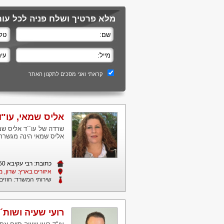
מלא פרטיך ושלח פניה לכל עורכ
קראתי ואני מסכים לתקנון האתר
אליס שמאי, עו"ד
שרדה של עו´´ד אליס שמאי
אליס שמאי הינה מגשרת 
כתובת: רבי עקיבא 50 גני הרצליה מיקוד 4642360
איזורים בארץ: שרון, מ
שירותי המשרד:
חוזים
רועי שעיה ושות´,