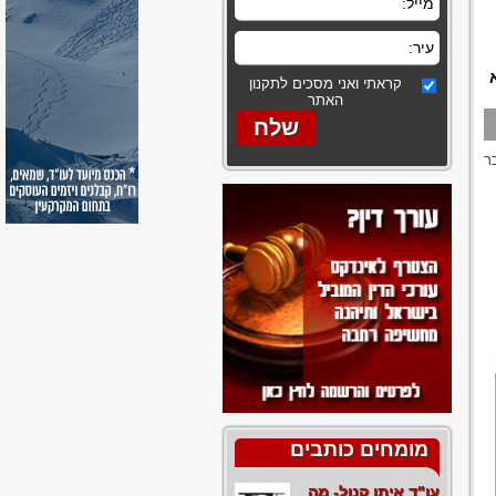
קראתי ואני מסכים לתקנון
האתר
ר
מומחים כותבים
עו"ד איתן קנול- מה