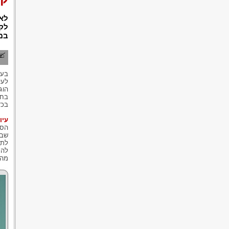
לא
לקב
במש
בעב
לעי
הוג
בחו
בכד
עיו
הסו
שבא
לתע
להק
מהז