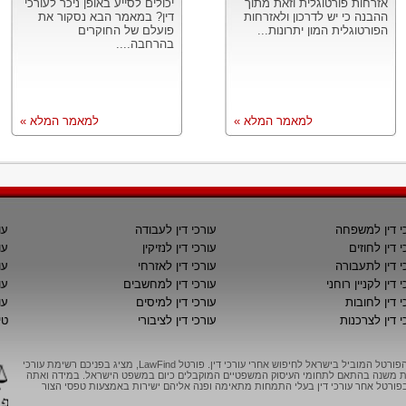
אזרחות פורטוגלית וזאת מתוך
יכולים לסייע באופן ניכר לעורכי
ההבנה כי יש לדרכון ולאזרחות
דין? במאמר הבא נסקור את
הפורטוגלית המון יתרונות...
פועלם של החוקרים
בהרחבה....
למאמר המלא »
למאמר המלא »
י דין למשפחה
עורכי דין לעבודה
עו
י דין לחוזים
עורכי דין לנזיקין
עו
י דין לתעבורה
עורכי דין לאזרחי
עו
 דין לקניין רוחני
עורכי דין למחשבים
עו
י דין לחובות
עורכי דין למיסים
עו
י דין לצרכנות
עורכי דין לציבורי
טי
LawFind, הפורטל המוביל בישראל לחיפוש אחרי עורכי דין. פורטל LawFind, מציג בפניכם רשימת עורכי
יות משנה בהתאם לתחומי העיסוק המשפטיים המוקבלים כיום במשפט הישראל. במידה ואתה
ורטל אחר עורכי דין בעלי התמחות מתאימה ופנה אליהם ישירות באמצעות טפסי הצור