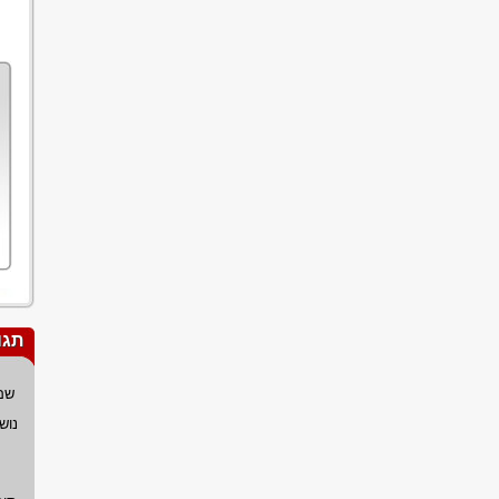
תגו
שם
נוש