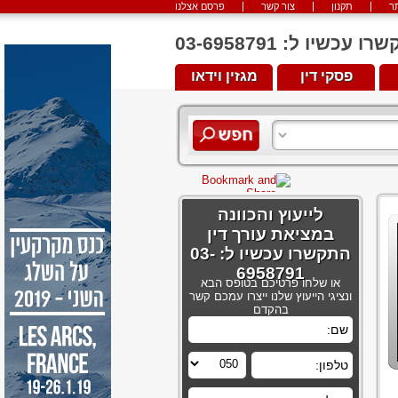
ר
תקנון
צור קשר
פרסם אצלנו
יו ל: 03-6958791
פסקי דין
מגזין וידאו
לייעוץ והכוונה
במציאת עורך דין
התקשרו עכשיו ל: 03-
6958791
או שלחו פרטיכם בטופס הבא
ונציגי הייעוץ שלנו ייצרו עמכם קשר
בהקדם