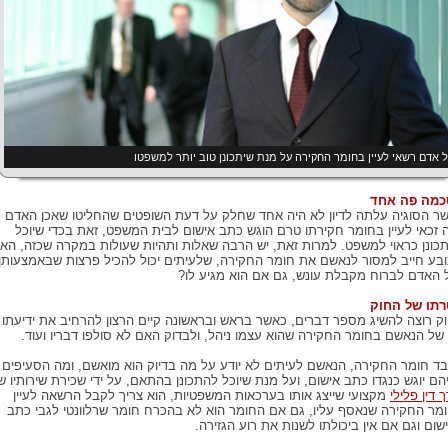
 אדם רשאי לעיין בחומר החקירה על מנת שיתכונן טוב יותר למשפטו
מה פה אחד
ר הסוגיה עלתה לדיון לא היה אחד שחלק על דעת השופטים שהחליטו שאכן האדם
ה זכאי לעיין בחומר חקירתו טרם הוגש כתב אישום לבית המשפט, זאת בכדי שיוכל
כונן כראוי למשפט. למרות זאת, יש הרבה שאלות ותהיות שעולות במקרה שכזה, הא
בע חייב למסור לנאשם את חומר החקירה, שלעיתים יכול להכיל פרצות שבאמצעותן
ל האדם לברוח מקבלת עונש, גם אם הוא מגיע לו?
תו של החוק
ק רוצה להשיג מספר דברים, כאשר בראש ובראשונה קיים הרצון להרחיב את ידיעתו
של הנאשם בחומר החקירה שהוא עצמו ניהל, ולבדוק האם לא סולפו דבריו ועוד.
ד חומר החקירה, הנאשם לעיתים לא יודע על מה בדיוק הוא מואשם, ומה הסעיפים
הם יוגש כנגדו כתב אישום, ועל מנת שיוכל להתכונן בהתאם, על ידי שכירת שירותיו ש
 דין פלילי
מקצועי שייצג אותו בערכאות המשפטיות, הוא צריך לקבל הרשאה לעיין
מר החקירה שנאסף עליו, גם אם החומר הוא לא בהכרח חומר שרלוונטי לגבי כתב
שום וגם אם אין ביכולתו לשנות את רוע הגזירה.