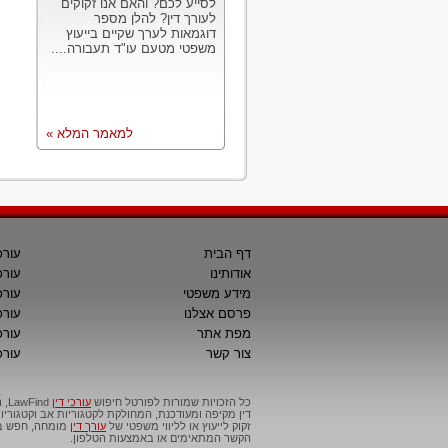
לסייע לכם? והאם אנו זקוקים
לעורך דין? להלן מספר
דוגמאות לערך שקיים בייעוץ
משפטי מטעם עו"ד תעבורה....
למאמר המלא »
דף הבית
עורכ
אודותינו
עורכ
מידע משפטי
עורכ
פרסם אצלנו
עורכי
מפת אתר
עורכ
צור קשר
עורכ
כל הזכויות שמורות לפורטל חיפוש
עורכי דין
דין מקיפה ומעודכנת, המחולקת לקטגוריות אב וקטגור
זקוק לייעוץ או לליווי משפטי של
עורך דין
מומחה, חפש בפ
הקשר המתאימים או באמצעות הטלפון.