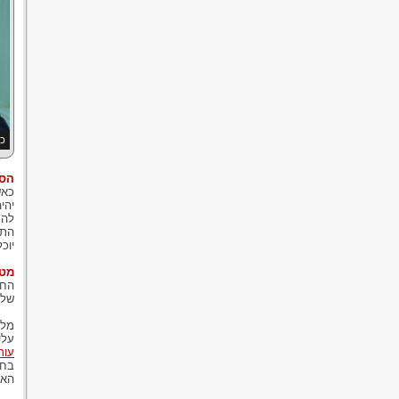
כל
הסכ
כאש
יהי
להת
התו
יוכ
מטר
החו
של 
מלב
עלי
עורך
בחו
האי