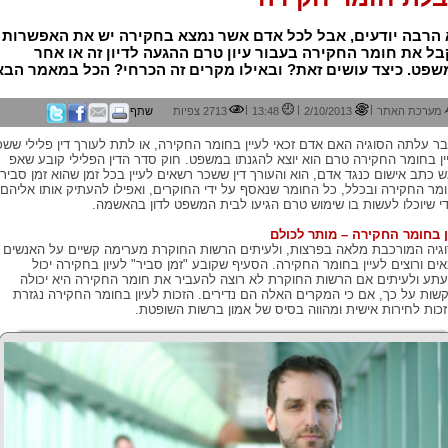
 הרבה יודעים, אבל לכל אדם אשר נמצא בחקירה יש את האפשרות
ל את חומר החקירה בעבור עיון טרם ההגעה לדיון זה או אחר
פט. כיצד עושים זאת? ובאילו מקרים זה הכרחי? הכל במאמר הבא
|
|
|
מערכת האתר
2/10/2013
13:48
2713 צפיות
שתף
ר עלתה הסוגיה האם אדם זכאי לעיין בחומר החקירה, או לתת לעורך דין פלילי ששכ
ין בחומר החקירה טרם הוא יוצא להגנתו במשפט. חוק סדר הדין הפלילי קובע שאפ
ש כתב אישום כנגד אדם, הוא והעורך דין ששכר רשאים לעיין בכל זמן שהוא זמן סביר
מר החקירה ובכלל, כל החומר שנאסף על ידי החוקרים, ואפילו להעתיק אותו אליהם
י שיוכלו לעשות בו שימוש טרם הגיעו לבית המשפט לדון בהאשמה.
ן בחומר החקירה – מותר לכולם
גיה המורכבת מלאה בפרצות, ולעיתים הרשות החוקרת מערימה קשיים על האנשים
ים ורוצים לעיין בחומר החקירה. הסעיף שקובע "זמן סביר" לעיון בחקירה יכול
תע ולעיתים אם הרשות החוקרת לא רוצה להעביר את חומר החקירה היא יכולה
שות על כך, אם כי המקרים האלה הם נדירים. הזכות לעיון בחומר החקירה נגזרת
כות לחירות אישית ומהווה בסיס של אמון ברשות השופטת.