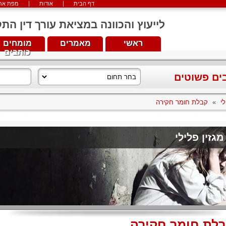
דף הבית
אודות
מפת את
לייעוץ והכוונה במציאת עורך דין התקשרו עכש
ראשי
מאמרים
מומחים
כותבים
בים פשוטים
לי
»
קבלת חומר חקירה
מגזין פלילי
לת חומר חקירה