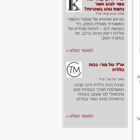
צפוי לנהג אשר
נתפס נוהג בשכרות?
מאת:
איתן קנול, עו"ד
גם אם אמינותו של מכשיר הינשוף
המשטרתי מוטלת בספק, רף
הענישה ידוע – לפחות שנתיים של
שלילת רישיון נהיגה ברכב, וזה
במקרה הטוב.
למאמר המלא »
עו"ד טל מור- נכות
כללית
ם
מאת:
טל מור, עו"ד
קצבת נכות כללית הינה קצבה
המשולמת לצורך הבטחת קיום
מינימאלי למי שעקב בעיותיו
הרפואיות נפגע כושר עבודתו.
למאמר המלא »
ל