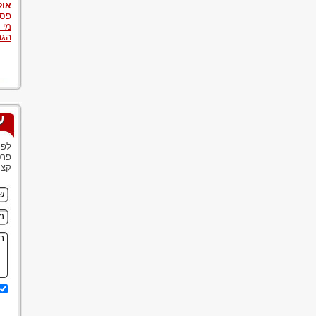
אול
פסי
מי 
הגנ
ע
לפנ
פרט
קצר