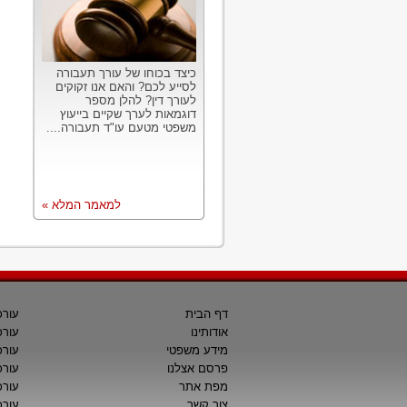
כיצד בכוחו של עורך תעבורה
לסייע לכם? והאם אנו זקוקים
לעורך דין? להלן מספר
דוגמאות לערך שקיים בייעוץ
משפטי מטעם עו"ד תעבורה....
למאמר המלא »
דף הבית
עורכ
אודותינו
עורכ
מידע משפטי
עורכ
פרסם אצלנו
עורכי
מפת אתר
עורכ
צור קשר
עורכ