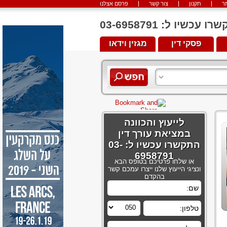
ר
תקנון
צור קשר
פרסם אצלנו
יו ל: 03-6958791
פסקי דין
מגזין וידאו
לייעוץ והכוונה
במציאת עורך דין
התקשרו עכשיו ל: 03-
6958791
או שלחו פרטיכם בטופס הבא
ונציגי הייעוץ שלנו ייצרו עמכם קשר
בהקדם