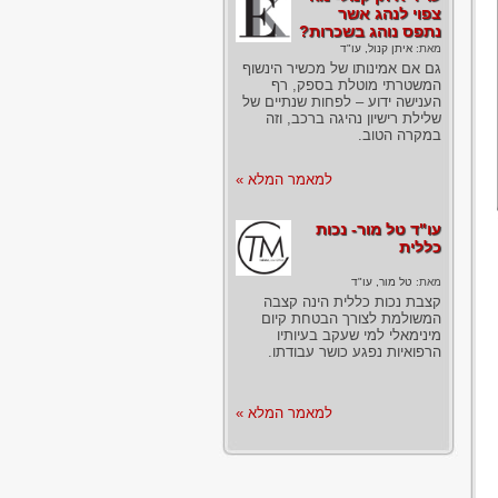
צפוי לנהג אשר
נתפס נוהג בשכרות?
מאת:
איתן קנול, עו"ד
גם אם אמינותו של מכשיר הינשוף
המשטרתי מוטלת בספק, רף
הענישה ידוע – לפחות שנתיים של
שלילת רישיון נהיגה ברכב, וזה
במקרה הטוב.
למאמר המלא »
עו"ד טל מור- נכות
כללית
מאת:
טל מור, עו"ד
קצבת נכות כללית הינה קצבה
המשולמת לצורך הבטחת קיום
מינימאלי למי שעקב בעיותיו
הרפואיות נפגע כושר עבודתו.
למאמר המלא »