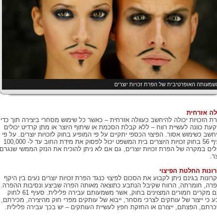
מעותה האופרטיבית של הפרת זכויות יוצרים
לה אזרחית
ת הזכויות יכולה להיחשב כעוולה אזרחית – כאשר כל שימוש מסחרי ביצירה תוך כדי
עת כוונה לעשיית רווח – ללא קבלת הסכמת או שיתוף היוצר או מתן קרדיט יכולים
חשב כשימוש אסור. הפיצוי הכספי יתקיים על פי המופיע בחוק לזכויות יוצרים. על פי
סעיף 56 בחוק זכויות היוצרים בית המשפט יכול לפסוק את מידת החוב עד ל- 100,000
ים במקרה של הפרת זכויות יוצרים, גם אם לא ניתן להוכיח את הנזק הממשי שנגרם
צר.
ונות החלטת הפיצוי
רונות בגינם ניתן לקבוע את הסכום לפיצוי כנגד הפרת זכויות יוצרים נעים בין היקף
רה, חומרתה, הרווח שקיבל הנתבע כתוצאה מאותה הפרה שביצע ונסיבות ההפרה.
ישנם מקרים חמורים המצוינים בחוק, אשר משמעותם עבירה פלילית. סעיף 61 לחוק
ע כי ייצור של עותקים לצרכי מסחר, ייבוא של עותקים מפרי חוק מהיצירה, מכירתם,
רתם, הפצתם, ייצורם או החזקת חפץ לעשיית העותקים – יש בכך עבירה פלילית.