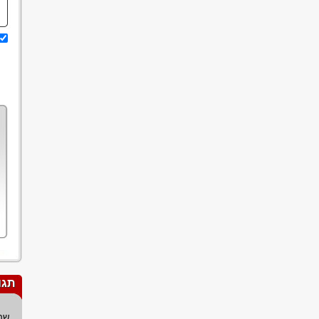
תגו
שם