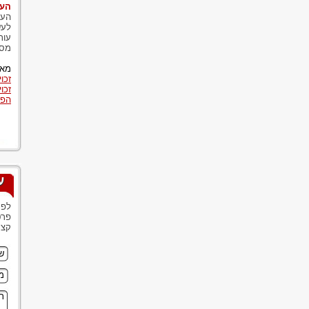
העו
העו
לעש
עות
מסח
מאמ
זכו
זכוי
הפר
ע
לפנ
פרט
קצר