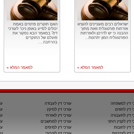
ישראלים רבים מעוניינים להוציא
האם חוקרים פרטיים באמת
אזרחות פורטוגלית וזאת מתוך
יכולים לסייע באופן ניכר לעורכי
ההבנה כי יש לדרכון ולאזרחות
דין? במאמר הבא נסקור את
הפורטוגלית המון יתרונות...
פועלם של החוקרים
בהרחבה....
למאמר המלא »
למאמר המלא »
י דין למשפחה
עורכי דין לעבודה
עו
י דין לחוזים
עורכי דין לנזיקין
עו
י דין לתעבורה
עורכי דין לאזרחי
עו
 דין לקניין רוחני
עורכי דין למחשבים
עו
י דין לחובות
עורכי דין למיסים
עו
י דין לצרכנות
עורכי דין לציבורי
טי