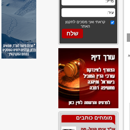
קראתי ואני מסכים לתקנון
האתר
א
מומחים כותבים
עו"ד איתן קנול- מה