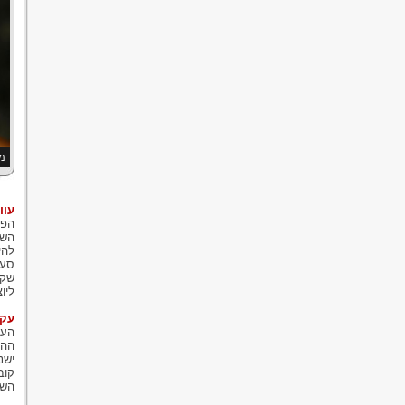
מש
עוו
הפר
השק
להי
שקל
ליו
עקר
העק
ההפ
קוב
השכ