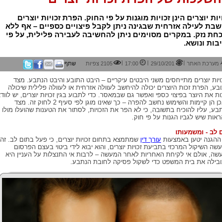
יות יוצרים הינן זכויות מוגנות על פי החוק. הפרת זכויות יוצרים
בת לעילה אזרחית שבגינה ניתן לקבל פיצויים כספיים – אף ללא
חת נזק. במקרים מסוימים ניתן להחשיבה לעבירה פלילית, על פי
בות ונושא.
|
|
|
מערכת האתר
29/10/201
17:00
2105 צפיות
שתף
ויות יוצרים מתייחסים משני היבטים עיקריים – היבט התובע והיבט הנתבע. מצד
בע, הפרת זכות היוצרים יכולה להיחשב לעוולה אזרחית או לעוולה פלילית שיכולה
ות את היוצר בפיצוי כספי ואפשר גם שבמאסר. כדי לתבוע בגין זכויות יוצרים, יש לווד
שאכן הן קיימות והשימוש נחשב להפרה – כך שאינו מוגן לפי סעיף 2 לחוק זה. מצד
בע, עליו להוכיח בתשובה, כי לא הפר את הזכויות, לסתור את הטענות שהועלו מולו
ראות שיש לגביו הגנות על פי חוק.
 לב - ומשמעותו
ההגנה יטען באמצעות
עורך דין
שמתמצא בתחום זכויות יוצרים, כי פעל בתום לב. זה
שה השיקול המרכזי בתביעת זכויות יוצרים, והוא יבוא לידי ביטוי בעצם הפרסום
שה, אולם אי לקיחת האחריות לאחר המעשה – לרבות אי התנצלות על העניין היא
בילה את בית המשפט כדי לשקול פסיקה לחובת הנתבע.