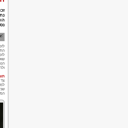
זכו
נחש
הוכ
נסי
לזכ
התו
לזכ
הנת
ולה
תום
צד 
למע
שנע
המו