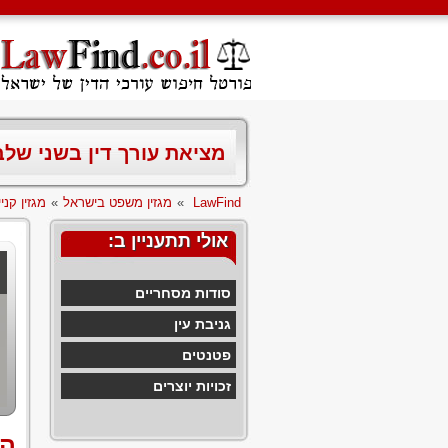
מציאת עורך דין בשני של
LawFind
»
מגזין משפט בישראל
»
מגזין קניי
אולי תתעניין ב:
סודות מסחריים
גניבת עין
פטנטים
זכויות יוצרים
הה