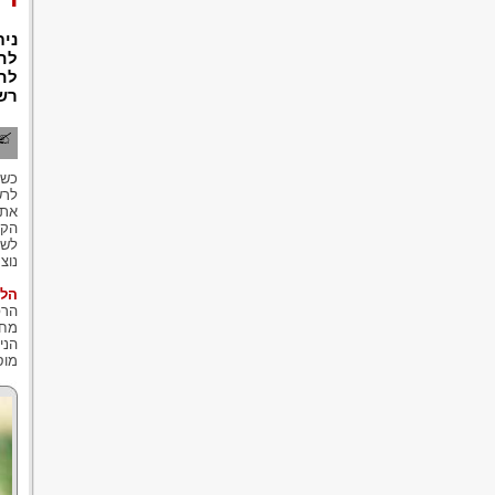
נית
לחל
לחמ
רשל
כשל
לרש
את 
הקי
נוצ
הלי
הרפ
מחל
הני
מוס