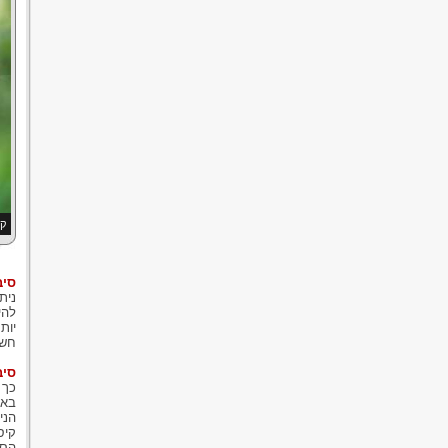
קר
סיב
נית
להי
יות
חשש
סיב
כך 
באו
הני
קיס
הסב