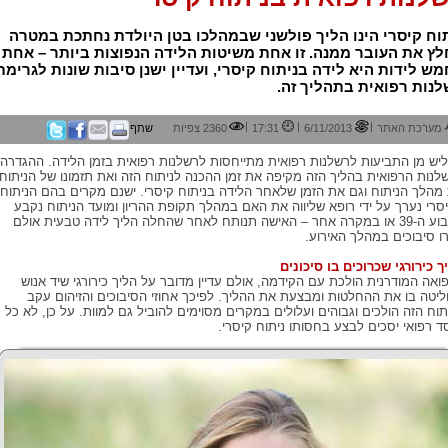
וח קיסרי הינו הליך פולשני שבמהלכו בטן היולדת נחתכת במטרה
ץ את העובר ממנה. זו אחת משיטות הלידה הנפוצות ביותר – אחת
ש לידות היא לידה בניתוח קיסרי, ועדיין ישנן סיבות שונות לגרימת
נות רפואית בתהליך זה.
|
|
|
מערכת האתר
6/11/2013
17:31
2360 צפיות
שתף
יש מן התביעות לרשלנות רפואית מתייחסות לרשלנות רפואית בזמן הלידה. ההגדרה
לנות הרפואית בהליך הזה מקיפה את זמן ההכנה לניתוח הזה ואת תזמונו של הניתוח,
מהלך הניתוח וגם את הזמן שלאחר הלידה בניתוח קיסרי. ישנם מקרים בהם הניתוח
סרי נערך על ידי רופא שליווה את האם במהלך תקופת ההריון ומועד הניתוח נקבע
לשבוע ה-39 או במקרה אחר – האישה תנותח לאחר שהחלה הליך לידה טבעית אולם
רו סיבוכים במהלך האירוע.
ך כירורגי שכרוכים בו סיכונים
ואה המודרנית הולכת עם הקידמה, אולם עדיין מדובר על הליך כירורגי שיד אנוש
יטה בו את ההחלטות ומבצעת את ההליך. לפיכך אחוזי הסיבוכים והזיהום עקב
תוח הזה הולכים וגבוהים ועלולים במקרים מסוימים להוביל גם למוות. על כן, לא כל
ד רפואי יסכים לבצע בחסותו ניתוח קיסרי.