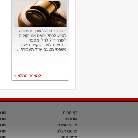
כיצד בכוחו של עורך תעבורה
לסייע לכם? והאם אנו זקוקים
לעורך דין? להלן מספר
דוגמאות לערך שקיים בייעוץ
משפטי מטעם עו"ד תעבורה....
למאמר המלא »
דף הבית
עורכ
אודותינו
עורכ
מידע משפטי
עורכ
פרסם אצלנו
עורכי
מפת אתר
עורכ