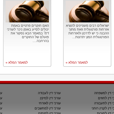
ישראלים רבים מעוניינים להוציא
האם חוקרים פרטיים באמת
אזרחות פורטוגלית וזאת מתוך
יכולים לסייע באופן ניכר לעורכי
ההבנה כי יש לדרכון ולאזרחות
דין? במאמר הבא נסקור את
הפורטוגלית המון יתרונות...
פועלם של החוקרים
בהרחבה....
למאמר המלא »
למאמר המלא »
י דין למשפחה
עורכי דין לעבודה
עו
י דין לחוזים
עורכי דין לנזיקין
עו
י דין לתעבורה
עורכי דין לאזרחי
עו
 דין לקניין רוחני
עורכי דין למחשבים
עו
י דין לחובות
עורכי דין למיסים
עו