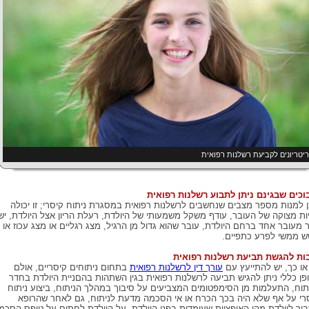
יטריונים לקביעת רשלנות רפואית
וכים שבגינם ניתן לתבוע רשלנות רפואית
ן למנות מספר מצבים שנחשבים לרשלנות רפואית במסגרת ניתוח קיסרי; זו יכולה
ות מצוקה של העובר, עודף משקל משמעותי של היולדת, רעלת הריון אצל היולדת, יש
ר מעובר אחד ברחם היולדת, עובר שהוא גדול מן הרגיל, מצג רגליים או מצג עכוז או
 ממשי לפרע כתפיים.
ות להגשת תביעת רשלנות רפואית
או כך, יש להתייעץ עם
עורך דין לרשלנות רפואית
בתחום ניתוחים קיסריים, אולם
פן כללי ניתן להגיש תביעה לרשלנות רפואית בגין השתהות בהםניית היולדת בחדר
תוח, התעלמות מן הסימפטומים המצביעים על סיבוך במהלך הניתוח, ביצוע ניתוח
רי על אף שלא היה בכך הכרח או אי הסכמה מדעת לניתוח, גם לאחר שהרופא
יר ליולדת מהן האופציות שעומדות בפני היולדת. על היולדת לחתום על טופס הסכמ