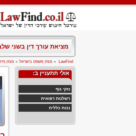
מציאת עורך דין בשני של
LawFind
»
מגזין משפט בישראל
»
מגזין נזיקי
אולי תתעניין ב:
נזקי גוף
רשלנות רפואית
נכות כללית
רש