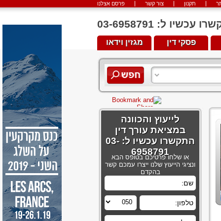
ר
תקנון
צור קשר
פרסם אצלנו
יו ל: 03-6958791
פסקי דין
מגזין וידאו
לייעוץ והכוונה
במציאת עורך דין
התקשרו עכשיו ל: 03-
6958791
או שלחו פרטיכם בטופס הבא
ונציגי הייעוץ שלנו ייצרו עמכם קשר
בהקדם