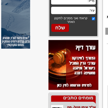
קראתי ואני מסכים לתקנון
האתר
מומחים כותבים
עו"ד איתן קנול- מה