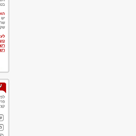
בטר
הוכ
יש 
שחל
שקש
לעו
טעו
רשל
רשל
ע
לפנ
פרט
קצר