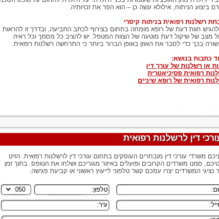
ם ביצוע הניתוח, אילולא עשה כן – הוא הפר את זכויותיה.
חת רשלנות רפואית בניתוח קיסרי
להגיש חוות דעת של רופא מומחה בתחום בצירוף לכתב התביעה, ובדרך זו להראות
 מצב של שיקול דעת מוטעה של הצוות המטפל. יש להציב כל מסמך וכל ראיה
ורה בכך כדי לסבר את האוזן באופן הברור ביותר כי התרחשה רשלנות רפואית.
ד כתבות בנושא:
ת או רשלנות של עורך דין
נות רפואית פסיכיאטרית
נות רפואית של רופא שיניים
ורכי דין לרשלנות רפואית
יכם משרדי עורכי דין מובחרים העוסקים בתחום עורכי דין לרשלנות רפואית. הזינו
יכם, סמנו משרדים הקרובים ופועלים באיזור מגוריכם ושלחו את הטופס. בתוך זמן
 נציגי המשרדים יצרו עמכם קשר טלפוני לייעוץ ראשוני או קביעת פגישה.