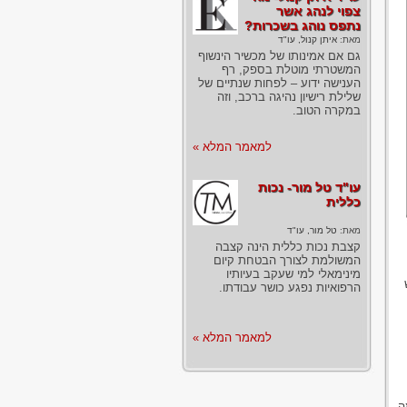
צפוי לנהג אשר
נתפס נוהג בשכרות?
מאת:
איתן קנול, עו"ד
גם אם אמינותו של מכשיר הינשוף
המשטרתי מוטלת בספק, רף
הענישה ידוע – לפחות שנתיים של
שלילת רישיון נהיגה ברכב, וזה
במקרה הטוב.
למאמר המלא »
עו"ד טל מור- נכות
כללית
מאת:
טל מור, עו"ד
קצבת נכות כללית הינה קצבה
המשולמת לצורך הבטחת קיום
מינימאלי למי שעקב בעיותיו
הרפואיות נפגע כושר עבודתו.
למאמר המלא »
ה