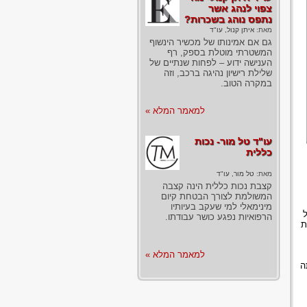
צפוי לנהג אשר
נתפס נוהג בשכרות?
מאת:
איתן קנול, עו"ד
גם אם אמינותו של מכשיר הינשוף
המשטרתי מוטלת בספק, רף
הענישה ידוע – לפחות שנתיים של
שלילת רישיון נהיגה ברכב, וזה
במקרה הטוב.
למאמר המלא »
עו"ד טל מור- נכות
כללית
מאת:
טל מור, עו"ד
קצבת נכות כללית הינה קצבה
המשולמת לצורך הבטחת קיום
מינימאלי למי שעקב בעיותיו
הרפואיות נפגע כושר עבודתו.
ת
למאמר המלא »
ה