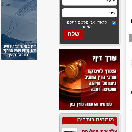
קראתי ואני מסכים לתקנון
האתר
ך
מומחים כותבים
עו"ד איתן קנול- מה