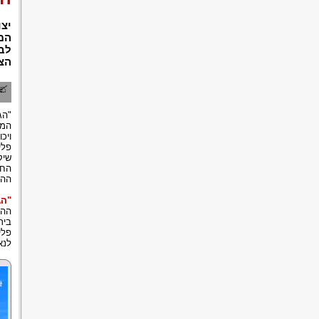
יצו
המו
לבי
הצ
"הג
המש
ויכ
פלי
שיק
החל
ההג
"הג
ההג
ביר
פלי
לנא