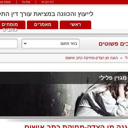
דף הבית
אודות
מפת את
לייעוץ והכוונה במציאת עורך דין התקשרו עכש
ראשי
מאמרים
מומחים
כותבים
בים פשוטים
לי
»
הגנה מן הצדק-מחיקת כתב אישום
מגזין פלילי
נה מן הצדק-מחיקת כתב אישום