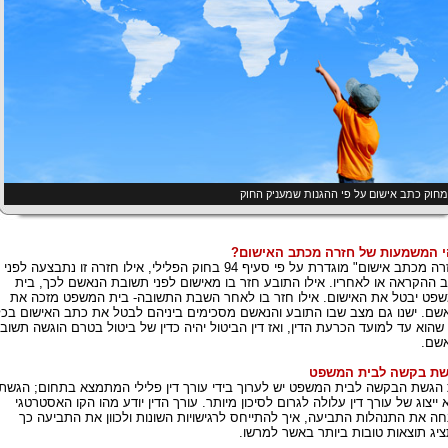
חוק כתב אישום על פי ההגנות שמעניק החוק
 המשמעות של חזרה מכתב האישום?
"חזרה מכתב אישום" מוגדרת על פי סעיף 94 בחוק הפלילי, אילו חזרה זו נתבצעה לפני
 ההקראה או לאחריו. אילו התובע חזר בו מאישום לפני תשובת הנאשם לכך, בית
פט יבטל את האישום. אילו חזר בו לאחר השבת התשובה- בית המשפט מזכה את
שם. ישנו גם מצב שבו התובע והנאשם מסכימים ביניהם לבטל את כתב האישום בכל
 שהוא עד למועד הכרעת הדין, ואז דין הביטול יהיה כדין של ביטול בטרם הוגשה תשוב
שם.
ת בקשה לבית המשפט
הגשת הבקשה לבית המשפט יש לערוך בידי עורך דין פלילי המתמצא בתחום; הגשת
 ייצוג של עורך דין עלולה לגרום לסיכון מיותר. עורך הדין יודע מהו הקו האסטרטגי
חה את התנהלות התביעה, איך להתייחס לרגישויות השונות ולכוון את התביעה כך
יג תוצאות טובות ביותר באשר למרשו.