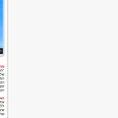
למ
מהי
שלב
המש
הנא
זמן
הנא
הגש
את 
ללא
שינ
שתצ