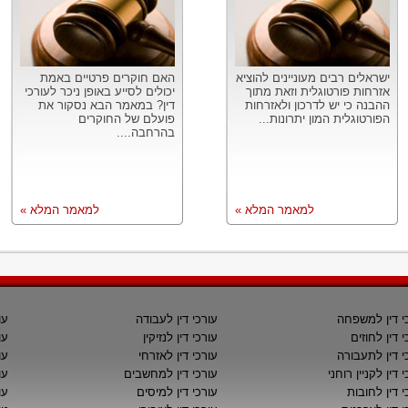
ישראלים רבים מעוניינים להוציא
האם חוקרים פרטיים באמת
אזרחות פורטוגלית וזאת מתוך
יכולים לסייע באופן ניכר לעורכי
ההבנה כי יש לדרכון ולאזרחות
דין? במאמר הבא נסקור את
הפורטוגלית המון יתרונות...
פועלם של החוקרים
בהרחבה....
למאמר המלא »
למאמר המלא »
י דין למשפחה
עורכי דין לעבודה
עו
י דין לחוזים
עורכי דין לנזיקין
עו
י דין לתעבורה
עורכי דין לאזרחי
עו
 דין לקניין רוחני
עורכי דין למחשבים
עו
י דין לחובות
עורכי דין למיסים
עו