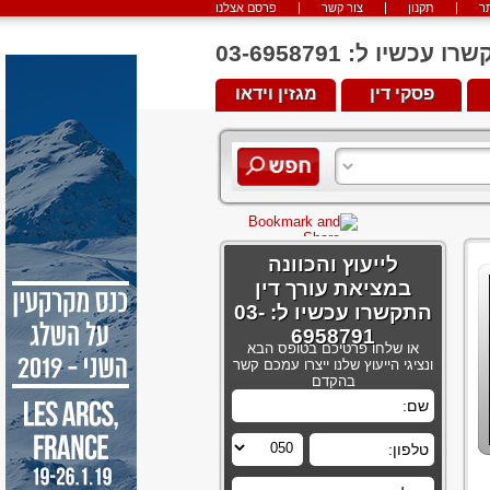
ר
תקנון
צור קשר
פרסם אצלנו
יו ל: 03-6958791
פסקי דין
מגזין וידאו
לייעוץ והכוונה
במציאת עורך דין
התקשרו עכשיו ל: 03-
6958791
או שלחו פרטיכם בטופס הבא
ונציגי הייעוץ שלנו ייצרו עמכם קשר
בהקדם