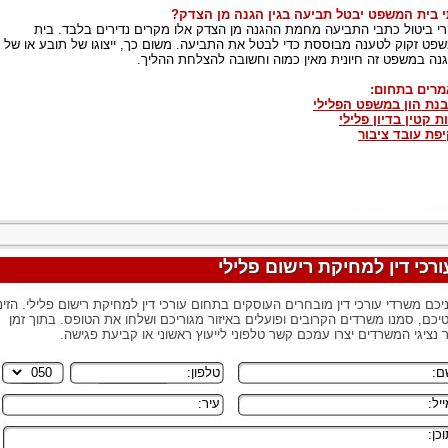
 בית המשפט יבטל תביעה בגין הגנה מן הצדק?
י ביטול כתבי התביעה מחמת ההגנה מן הצדק אלו מקרים נדירים בלבד. בית
פט זקוק לטענה מבוססת כדי לבטל את התביעה. משום כך, ייצוגו של תובע או של
נה במשפט זה חיונית מאין כמוה וחשובה להצלחת ההליך.
רים בתחום:
נת הון במשפט הפלילי
ת קטין בדיון פלילי
פת עובד ציבור
ורכי דין למחיקת רישום פלילי
יכם משרדי עורכי דין מובחרים העוסקים בתחום עורכי דין למחיקת רישום פלילי. הזינו
יכם, סמנו משרדים הקרובים ופועלים באיזור מגוריכם ושלחו את הטופס. בתוך זמן
 נציגי המשרדים יצרו עמכם קשר טלפוני לייעוץ ראשוני או קביעת פגישה.