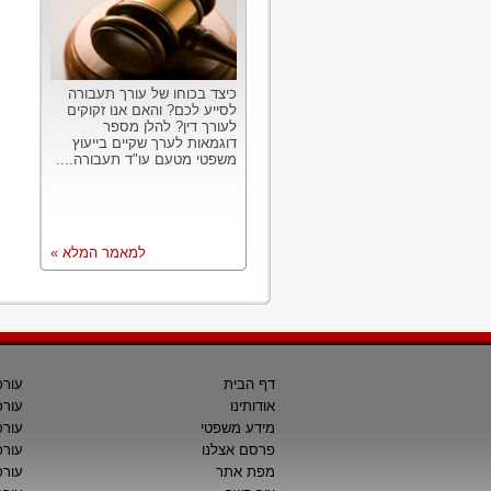
כיצד בכוחו של עורך תעבורה
לסייע לכם? והאם אנו זקוקים
לעורך דין? להלן מספר
דוגמאות לערך שקיים בייעוץ
משפטי מטעם עו"ד תעבורה....
למאמר המלא »
דף הבית
עורכ
אודותינו
עורכ
מידע משפטי
עורכ
פרסם אצלנו
עורכי
מפת אתר
עורכ