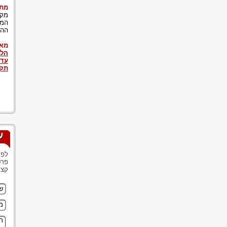
מתי
מקר
המש
ההג
מאמ
הלב
עדו
תקי
ע
לפנ
פרט
קצר