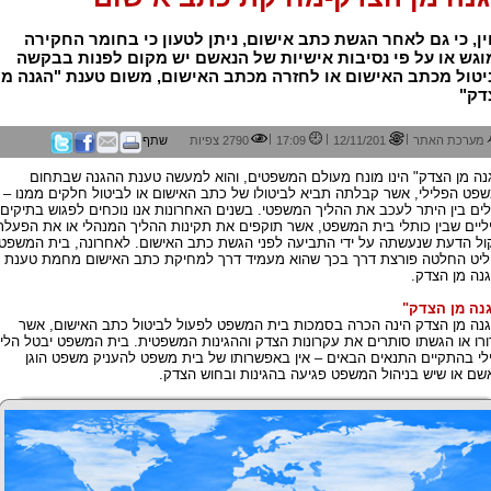
ין, כי גם לאחר הגשת כתב אישום, ניתן לטעון כי בחומר החקירה
גש או על פי נסיבות אישיות של הנאשם יש מקום לפנות בבקשה
טול מכתב האישום או לחזרה מכתב האישום, משום טענת "הגנה מן
דק"
|
|
|
מערכת האתר
12/11/201
17:09
2790 צפיות
שתף
נה מן הצדק" הינו מונח מעולם המשפטים, והוא למעשה טענת ההגנה שבתחום
פט הפלילי, אשר קבלתה תביא לביטולו של כתב האישום או לביטול חלקים ממנו –
ולים בין היתר לעכב את ההליך המשפטי. בשנים האחרונות אנו נוכחים לפגוש בתיקים
ליים שבין כותלי בית המשפט, אשר תוקפים את תקינות ההליך המנהלי או את הפעלת
ול הדעת שנעשתה על ידי התביעה לפני הגשת כתב האישום. לאחרונה, בית המשפט
יט החלטה פורצת דרך בכך שהוא מעמיד דרך למחיקת כתב האישום מחמת טענת
נה מן הצדק.
נה מן הצדק"
נה מן הצדק הינה הכרה בסמכות בית המשפט לפעול לביטול כתב האישום, אשר
ורו או הגשתו סותרים את עקרונות הצדק וההגינות המשפטית. בית המשפט יבטל הלי
לי בהתקיים התנאים הבאים – אין באפשרותו של בית משפט להעניק משפט הוגן
שם או שיש בניהול המשפט פגיעה בהגינות ובחוש הצדק.