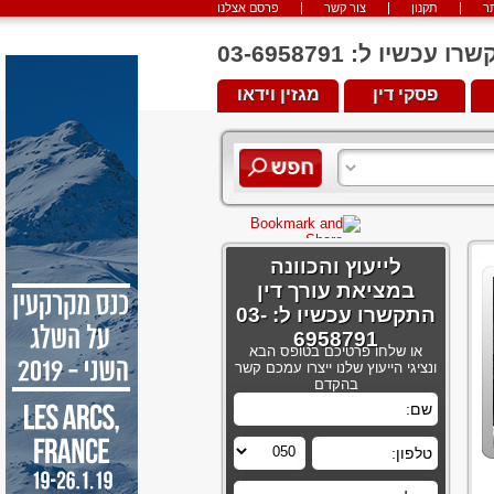
ר
תקנון
צור קשר
פרסם אצלנו
יו ל: 03-6958791
פסקי דין
מגזין וידאו
לייעוץ והכוונה
במציאת עורך דין
התקשרו עכשיו ל: 03-
6958791
או שלחו פרטיכם בטופס הבא
ונציגי הייעוץ שלנו ייצרו עמכם קשר
בהקדם