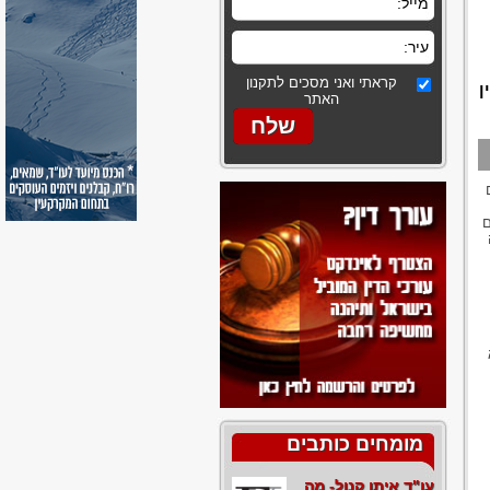
קראתי ואני מסכים לתקנון
ן
האתר
ם
מומחים כותבים
עו"ד איתן קנול- מה