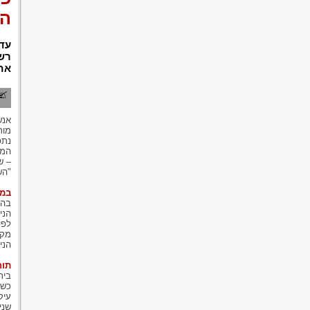
הש
רשל
אחד
אנש
מות
נתפ
המפ
– ש
"הש
במה
בהל
הני
לפי
מקר
הני
תוח
בית
כשפ
עיק
שני