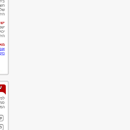
בית
השכ
שלו
הית
ישנ
ישנ
יכו
היה
מאמ
אוב
נזק
ע
לפנ
סמנ
המש