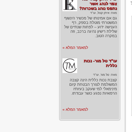
צפוי לנהג אשר
נתפס נוהג בשכרות?
מאת:
איתן קנול, עו"ד
גם אם אמינותו של מכשיר הינשוף
המשטרתי מוטלת בספק, רף
הענישה ידוע – לפחות שנתיים של
שלילת רישיון נהיגה ברכב, וזה
במקרה הטוב.
למאמר המלא »
עו"ד טל מור- נכות
כללית
מאת:
טל מור, עו"ד
קצבת נכות כללית הינה קצבה
המשולמת לצורך הבטחת קיום
מינימאלי למי שעקב בעיותיו
הרפואיות נפגע כושר עבודתו.
למאמר המלא »