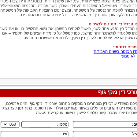
 המשפט פיתח שיטת פיצוי ייחודית שנקראת שיטת הידות. במסגרת זו יחושבו הפסדי
ר העתידי, פוטנציאל ההשתכרות העתידי ואובדן כושר עבודה. ההכנסה הפוטנציאלית
 תצורף לקופת ההכנסות של המשפחה, ומשם ינוכו ההוצאות הקבועות של המשפחה.
רה תחולק באופן שווה בין בני המשפחה – וכל יחידה אחת כזו מהווה ידה.
ו הבדל בין קטינים לבגירים
ו הבדל בין נפגע אחד לשני, כאשר לוקחים בחשבון את נושא התלויים בו, או את כושר
לתו של אחד להשתכר יותר מהשני, כמו למשל על פי מידת הציונים של תלמיד – אם
 מצטיין או לא. יש לפנות לעורך דין נזיקין, ולבחון את אפשרות התביעה.
רים בתחום:
דן הכנסה בשנים האבודות
 לא ממוני
ורכי דין נזקי גוף
יכם משרדי עורכי דין מובחרים העוסקים בתחום עורכי דין נזקי גוף. הזינו פרטיכם,
ו משרדים הקרובים ופועלים באיזור מגוריכם ושלחו את הטופס. בתוך זמן קצר נציגי
רדים יצרו עמכם קשר טלפוני לייעוץ ראשוני או קביעת פגישה.