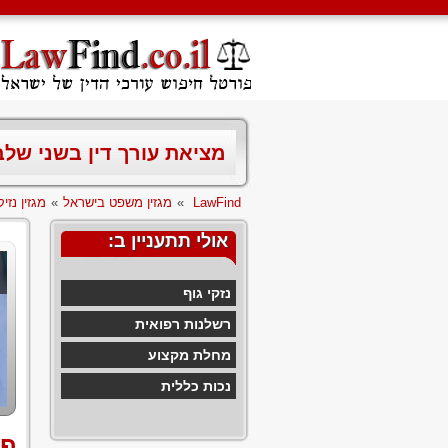
מציאת עורך דין בשני של
LawFind
»
מגזין משפט בישראל
»
מגזין נזיקי
אולי תתעניין ב:
נזקי גוף
רשלנות רפואית
מחלת מקצוע
נכות כללית
פי