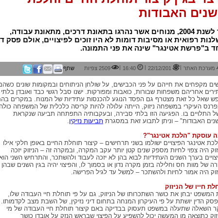
נים האבודות
עד לשנת 2004, מנוחים אשר נהרגו בתאונת דרכים, מתאונת עבודה,
נות רפואית או מסיבות דומות לא היו זוכים לפיצויים, אולם פסק די
 ב"פרשת אטינגר" שינה את פני התמונה.
|
|
|
מערכת האתר
22/12/201
16:40
2509 צפיות
שתף
ים מקפחים את חייהם על פני הכבישים, על שולחן הניתוחים ובמקומות שונים כשהם
ירים אחריהם משפחות שבורות, כואבות ומפורקות. ישנו סבל רגשי כבד ואובדן בלתי
ש שאל כל זאת מצטרף גם הפסד הנוגע להכנסות עתידיות של המנוח. במקרים בה
רנס העיקרי במשפחה ניזוק, הייתה עלולה להיות קריסה כלכלית של המשפחה כולה
ל התלויים בו. הפגיעה הזו בלתי סבירה, ובעקבותיה התפתחה תביעה שנקראת
נים האבודות" – וניתן לתבוע זאת במסגרת
תביעות נזיקין
.
 עוסקת "הלכת אטינגר"?
כת אטינגר הפיצויים ישולמו בשני תרחישים – קיצור תוחלת החיים באופן חלקי אילו
זוק היה צפוי לחיות מספק שנים קטן יותר עקב המקרה, ובמקרה זה – הניזוק יזכה
צויים בערך השנים העתידיות לבוא בהן לא יזכה לעבוד ולהשתכר, והתרחיש השני הוא
ה של מוות חס וחלילה בזמן מקרה נדון או בסמוך לו, והפיצוי יהיה בגין השנים שבהן
זוק היה אמור לחיות ולהשתכר – למשל עד לגיל הפרישה.
לת חייו של הניזוק
 המשפט יבחן את כושר השתכרותו של הניזוק, גם על פי תוחלת חיי העבודה שלו,
סק הדין יושתת על פי העיקרון המנחה בתחום דיני נזיקין, של השבת מצב לקדמותו.
ר השאלה שתעלה במשפט תעסוק בבדיקה באם קיצור תוחלת חיי העבודה של מי
זוק כתוצאה מן המעשה יכול להשפיע על הפיצוי שבראש הנזק על אובדן כושר