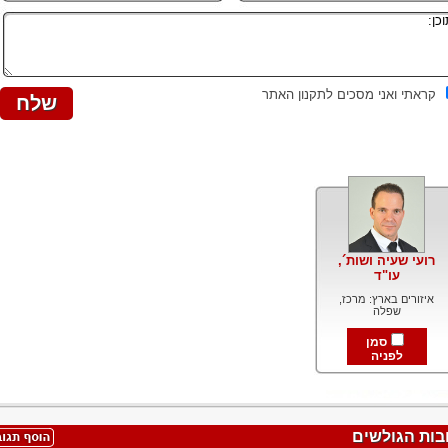
קראתי ואני מסכים לתקנון האתר
רועי שעיה ושות´,
עו"ד
איזורים בארץ: מרכז,
שפלה
סמן
לפניה
בות הגולשים