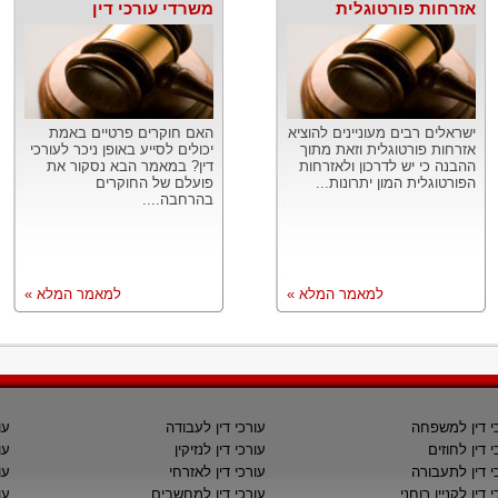
אזרחות פורטוגלית
משרדי עורכי דין
ישראלים רבים מעוניינים להוציא
האם חוקרים פרטיים באמת
אזרחות פורטוגלית וזאת מתוך
יכולים לסייע באופן ניכר לעורכי
ההבנה כי יש לדרכון ולאזרחות
דין? במאמר הבא נסקור את
הפורטוגלית המון יתרונות...
פועלם של החוקרים
בהרחבה....
למאמר המלא »
למאמר המלא »
י דין למשפחה
עורכי דין לעבודה
עו
י דין לחוזים
עורכי דין לנזיקין
עו
י דין לתעבורה
עורכי דין לאזרחי
עו
 דין לקניין רוחני
עורכי דין למחשבים
עו