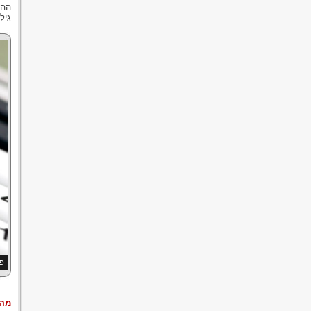
ההש
גיל
פי
מה 