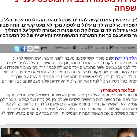
שפחה
ך הגירושין אמנם קשה להורים שנוטלים את ההחלטות עבור כלל בנ
שפחה, אולם הילדים עלולים לספוג מכך לא מעט קשיים. התחשבות
נאי גידול הילדים ובחלוקת המשמורות אמורה להקל על התהליך
ר מזעזע גם כך את המערכת המשפחתית והאישית של כל המעורבים
|
|
|
מערכת האתר
6/2/2014
17:34
2217 צפיות
שתף
ליך הגירושין
ישנם מוקדי קושי שונים: מעבר לקושי הרגשי, ישנו הקושי להגיע
כמות לגבי חלוקת הרכוש והסכם הממון, וכן לגבי המשמורות על הילדים. ילדים
לדו לבני זוג נשואים אשר מתגרשים וילדים שנולדו לבני זוג ידועים בציבור שנפרדו אינ
ים זה מזה, ועדיין ישנו מקום להשקיע מחשבה מרובה שתחרוץ גם את עתידו הרחוק
הילד. בשלב זה, דיון לגבי אפשרויות המשמורת בין ההורים תיעשה עם עורך דין
חה בעל ניסיון ושיכול לנתח את ההשלכות העתידיות של המצב שנקבע בין ההורים.
יקבל את המשמורת?
פן טבעי ועל פי חזקת הגיל הרך אשר עדיין לא שונתה בישראל, ישנה נטייה חזקה
לראות באם את המשמורנית הראשית לילדים שגילם בין גיל לידה ועד לגיל 6. מעבר
נטייה היא להשאיר את הילד בחזקת אמו – היכן שהתרגל להיות כל עוד יש לה את
שרות לדאוג לצרכיו השוטפים. בדרך כלל, כפועל יוצא מכך, האב משלם את דמי
ונות המשלימים את הוצאות המחיה הבסיסיות, וחולק בכך עם האם בהגיע הילד לגיל