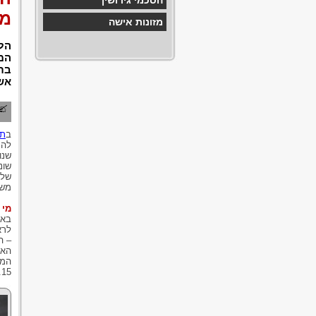
הסכמי גירושין
מ
מזונות אישה
הלי
המ
בת
אש
ב
תה
להס
שנו
שונ
של 
משפ
מי 
באו
– ה
האפ
המז
15.