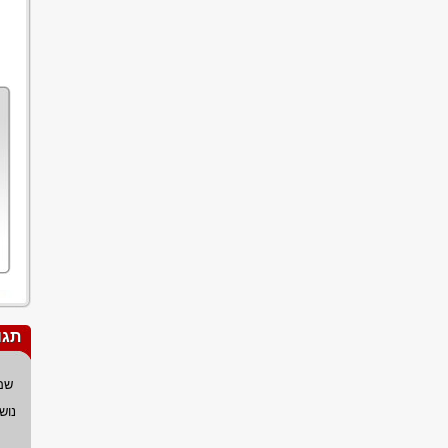
תגו
שם
נוש