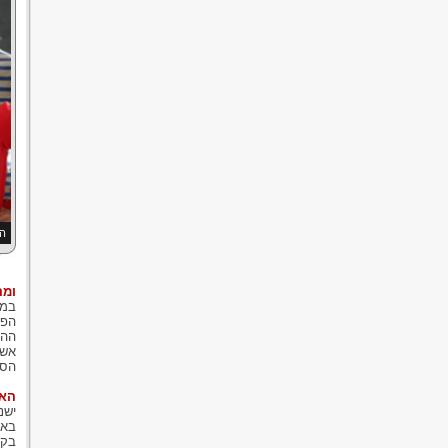
ה
ומה
במי
הפר
ההו
אשר
הסת
האם
ישנ
באו
בקש