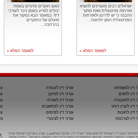
ישראלים רבים מעוניינים להוציא
האם חוקרים פרטיים באמת
אזרחות פורטוגלית וזאת מתוך
יכולים לסייע באופן ניכר לעורכי
ההבנה כי יש לדרכון ולאזרחות
דין? במאמר הבא נסקור את
הפורטוגלית המון יתרונות...
פועלם של החוקרים
בהרחבה....
למאמר המלא »
למאמר המלא »
י דין למשפחה
עורכי דין לעבודה
עו
י דין לחוזים
עורכי דין לנזיקין
עו
י דין לתעבורה
עורכי דין לאזרחי
עו
 דין לקניין רוחני
עורכי דין למחשבים
עו
י דין לחובות
עורכי דין למיסים
עו
י דין לצרכנות
עורכי דין לציבורי
טי
LawFind, הפורטל המוביל בישראל לחיפוש אחרי עורכי דין. פורטל LawFind, מציג בפניכם רשימת עורכי
יות משנה בהתאם לתחומי העיסוק המשפטיים המוקבלים כיום במשפט הישראל. במידה ואתה