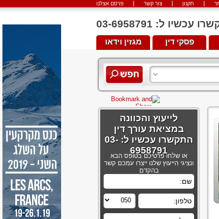
ר
תקנון
צור קשר
פרסם אצלנו
יו ל: 03-6958791
פסקי דין
מגזין וידאו
לייעוץ והכוונה
במציאת עורך דין
התקשרו עכשיו ל: 03-
6958791
או שלחו פרטיכם בטופס הבא
ונציגי הייעוץ שלנו ייצרו עמכם קשר
בהקדם