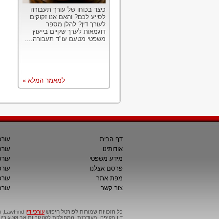
כיצד בכוחו של עורך תעבורה
לסייע לכם? והאם אנו זקוקים
לעורך דין? להלן מספר
דוגמאות לערך שקיים בייעוץ
משפטי מטעם עו"ד תעבורה....
למאמר המלא »
דף הבית
עורכ
אודותינו
עורכ
מידע משפטי
עורכ
פרסם אצלנו
עורכי
מפת אתר
עורכ
צור קשר
עורכ
כל הזכויות שמורות לפורטל חיפוש
עורכי דין
דין מקיפה ומעודכנת, המחולקת לקטגוריות אב וקטגור