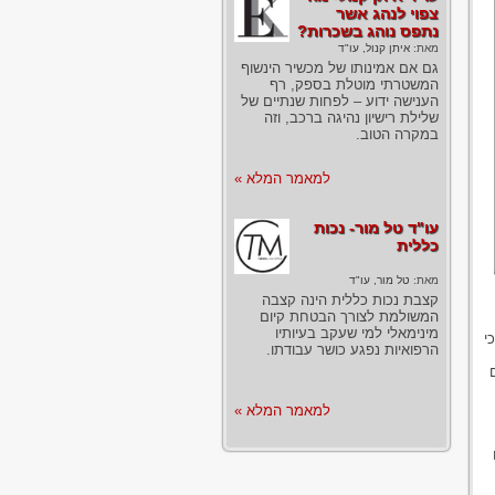
צפוי לנהג אשר
נתפס נוהג בשכרות?
מאת:
איתן קנול, עו"ד
גם אם אמינותו של מכשיר הינשוף
המשטרתי מוטלת בספק, רף
הענישה ידוע – לפחות שנתיים של
שלילת רישיון נהיגה ברכב, וזה
במקרה הטוב.
למאמר המלא »
עו"ד טל מור- נכות
כללית
מאת:
טל מור, עו"ד
קצבת נכות כללית הינה קצבה
המשולמת לצורך הבטחת קיום
מינימאלי למי שעקב בעיותיו
י
הרפואיות נפגע כושר עבודתו.
למאמר המלא »