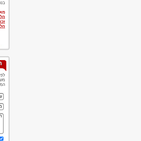
בנו
מאמ
הלי
זכו
הלי
ה
לפנ
משר
המש