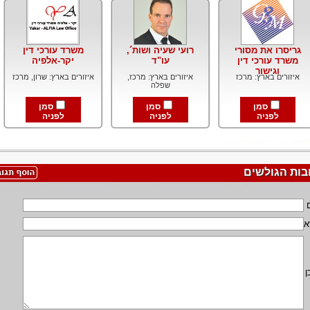
גריסרו את מסורי
רועי שעיה ושות´,
משרד עורכי דין
משרד עורכי דין
עו"ד
יקר-אלפיה
וגישור
איזורים בארץ: מרכז
איזורים בארץ: מרכז,
איזורים בארץ: שרון, מרכז
שפלה
סמן
סמן
סמן
לפניה
לפניה
לפניה
בות הגולשים
א
ן