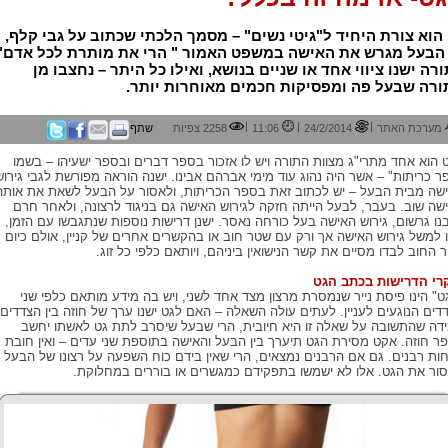
הוא צורת היחיד ל"גיטי נשים" – מסמך הלכתי שכתוב על גבי קלף,
 הבעל מגרש את האישה במשפט האמור " הרי את מותרת לכל אדם".
רה ישנו ציווי אחד או שניים בנושא, ואילו כל היתר – נחצבו מן
ורה שבעל פה ומפסיקות חכמים מאוחרות יותר.
|
|
|
מערכת האתר
24/2/2014
11:06
2258 צפיות
שתף
 הוא אחד מתרי"ג מצוות התורה ויש לו אזכור בספר דברים ובספר ישעיהו – בשמו
ר כריתות" – אשר היה נהוג עוד מימי אברהם אבינו. ישנה הוראה מפורשת לגבי גירוש
שה מבית הבעל – יש לכתוב זאת בספר הכריתות, ולאסור על הבעל לשאת את אותה
שה שוב. בעבר, לבעל הייתה חזקה לגירוש האישה גם בניגוד לרצונה, ולאחר חרם
נו גרשום, גירוש האישה בעל כורחה נאסר. ישנן דרישות נוספות שנתגבשו עם הזמן,
 למשל גירוש האישה אך ורק עם שטר חוב או בהקשרים אחרים של קניין, אולם כיום
 החוב לבדו מסיים את קשר הנישואין ביניהם, ויותאם כלפי כל זוג.
רי הדרישות בכתב הגט
ט" הינו פיסת נייר שנמסרת מרצון מצד אחד לשני, ויש בה מידע מותאם כלפי שני
דים הנוגעים לעניין. לעתים עולה השאלה – האם לגט ישנו ערך של חוזה בין הצדדים.
דה שהתשובה על שאלה זו היא חיובית, הרי שבעל שיסרב לתת גט לאשתו יחשב
ר חוזה. אקט מסירת הגט תיערך בין הבעל והאישה בתוספת שני עדים – ואין חובת
חות רבנים. גם אם הרבנים נמצאים, הרי שאין בידם כוח השפעה על רצונו של הבעל
ור את הגט. אלו לא ישמשו בתפקידם כמגשרים או בוררים במחלוקת.