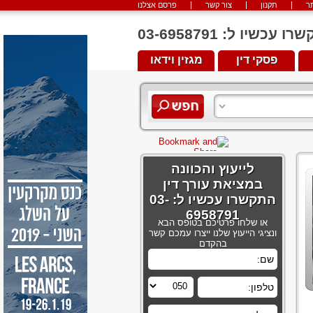
ר
תקנון
צור קשר
פרסם אצלנו
יו ל: 03-6958791
פסקי דין
מגזין וידאו
לייעוץ והכוונה
במציאת עורך דין
התקשרו עכשיו ל: 03-
6958791
או שלחו פרטיכם בטופס הבא
ונציגי הייעוץ שלנו ייצרו עמכם קשר
בהקדם