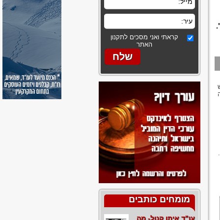
קראתי ואני מסכים לתקנון
האתר
מומחים כותבים
עו"ד איתן קנול- מה