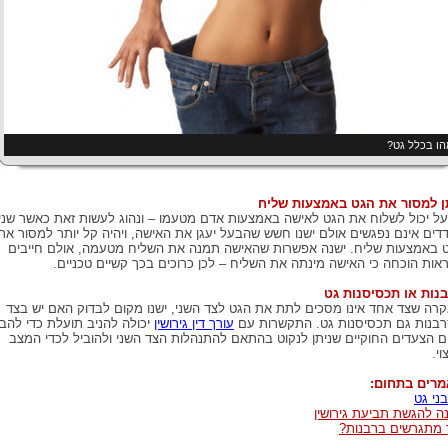
ו בכלל גט?
ן למסור את הגט באמצעות שליח
ל יכול לשלוח את הגט לאישה באמצעות אדם מטעמו – ונהוג לעשות זאת כאשר שני
דים אינם נפגשים אולם ישנו חשש שהבעל יעגן את האישה, ויהיה קל יותר למסור את
 באמצעות שליח. ישנה אפשרות שהאישה תמנה את השליח מטעמה, אולם חייבים
אות הוכחה כי האישה מינתה את השליח – לכן כרוכים בכך קשיים טכניים.
נות או תכסיסנות גט
רה שצד אחד אינו מסכים לתת את הגט לצד השני, ישנו מקום לבדוק האם יש בצד
בנות גם תכסיסנות גט. התקשרות עם
עורך דין גירושין
יכולה להניב תועלת כדי להבי
 הצעדים החוקיים שניתן לנקוט בהתאם להתנהלות הצד השני ולהוביל לכדי המצב
וי.
רים בתחום:
ני גט
ה להגשת תביעת גירושין
 מתגרשים ברבנות?