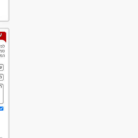
ע
לפנ
סמנ
המש