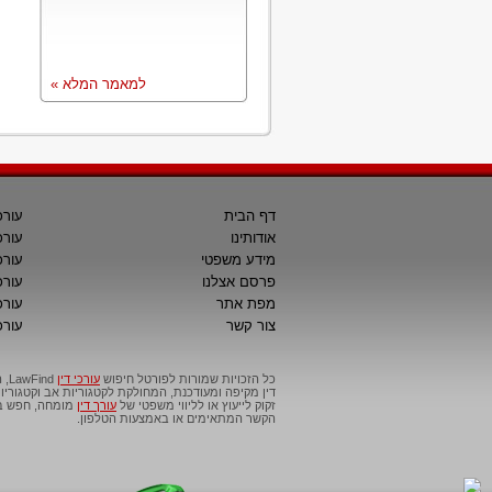
למאמר המלא »
דף הבית
עורכ
אודותינו
עורכ
מידע משפטי
עורכ
פרסם אצלנו
עורכי
מפת אתר
עורכ
צור קשר
עורכ
כל הזכויות שמורות לפורטל חיפוש
עורכי דין
דין מקיפה ומעודכנת, המחולקת לקטגוריות אב וקטגור
זקוק לייעוץ או לליווי משפטי של
עורך דין
מומחה, חפש בפ
הקשר המתאימים או באמצעות הטלפון.