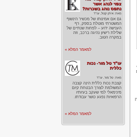
צפוי לנהג אשר
נתפס נוהג בשכרות?
מאת:
איתן קנול, עו"ד
גם אם אמינותו של מכשיר הינשוף
המשטרתי מוטלת בספק, רף
הענישה ידוע – לפחות שנתיים של
שלילת רישיון נהיגה ברכב, וזה
במקרה הטוב.
למאמר המלא »
עו"ד טל מור- נכות
כללית
מאת:
טל מור, עו"ד
קצבת נכות כללית הינה קצבה
המשולמת לצורך הבטחת קיום
מינימאלי למי שעקב בעיותיו
הרפואיות נפגע כושר עבודתו.
ן
למאמר המלא »