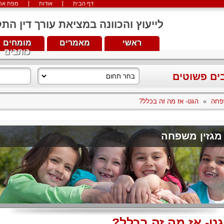
דף הבית
אודות
מפת את
לייעוץ והכוונה במציאת עורך דין התקשרו עכש
ראשי
מאמרים
מומחים
כותבים
בים פשוטים
פחה
»
הגט- אז מה זה בכלל?
מגזין משפחה
ט- אז מה זה בכלל?