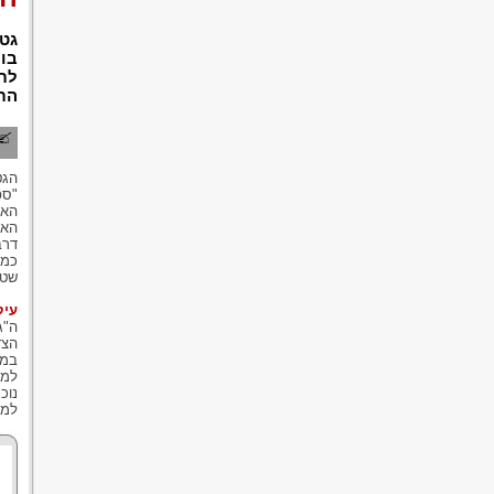
גט 
בו
לתו
הת
הגט
"ספ
האי
האי
דרב
כמו
שטר
עיק
ה"ג
הצד
במי
למפ
נוכ
למס