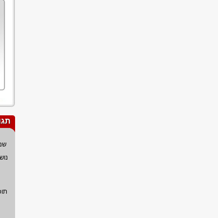
תגו
שם
נוש
תוכ