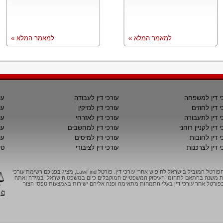
למאמר המלא »
למאמר המלא »
י דין למשפחה
עורכי דין לעבודה
עו
י דין לחוזים
עורכי דין לנזיקין
עו
י דין לתעבורה
עורכי דין לאזרחי
עו
 דין לקניין רוחני
עורכי דין למחשבים
עו
י דין לחובות
עורכי דין למיסים
עו
י דין לצרכנות
עורכי דין לציבורי
טי
LawFind, הפורטל המוביל בישראל לחיפוש אחרי עורכי דין. פורטל LawFind, מציג בפניכם רשימת עורכי
יות משנה בהתאם לתחומי העיסוק המשפטיים המוקבלים כיום במשפט הישראל. במידה ואתה
ורטל אחר עורכי דין בעלי התמחות מתאימה ופנה אליהם ישירות באמצעות טפסי הצור