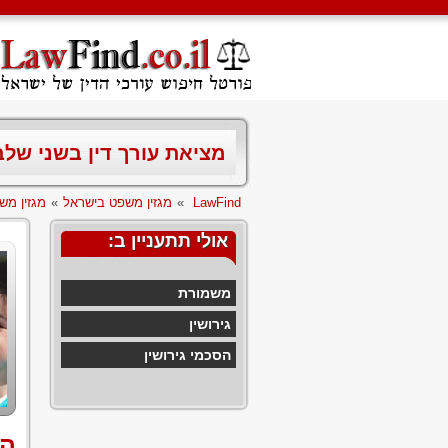
מציאת עורך דין בשני של
LawFind
»
מגזין משפט בישראל
»
מגזין מש
אולי תתעניין ב:
משמורת
גירושין
הסכמי גירושין
הג