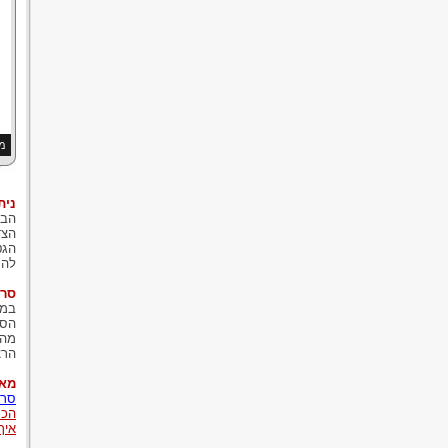
מה
נית
הבע
הצד
הגט
להר
סרב
במק
הסר
מהם
הרצ
מאמ
סרב
הכנ
איך