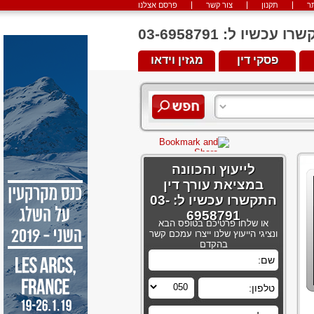
ר
תקנון
צור קשר
פרסם אצלנו
יו ל: 03-6958791
פסקי דין
מגזין וידאו
לייעוץ והכוונה
במציאת עורך דין
התקשרו עכשיו ל: 03-
6958791
או שלחו פרטיכם בטופס הבא
ונציגי הייעוץ שלנו ייצרו עמכם קשר
בהקדם