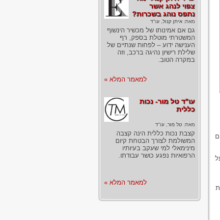
צפוי לנהג אשר
נתפס נוהג בשכרות?
מאת:
איתן קנול, עו"ד
גם אם אמינותו של מכשיר הינשוף
המשטרתי מוטלת בספק, רף
הענישה ידוע – לפחות שנתיים של
שלילת רישיון נהיגה ברכב, וזה
במקרה הטוב.
למאמר המלא »
עו"ד טל מור- נכות
כללית
מאת:
טל מור, עו"ד
קצבת נכות כללית הינה קצבה
ם
המשולמת לצורך הבטחת קיום
מינימאלי למי שעקב בעיותיו
הרפואיות נפגע כושר עבודתו.
ל
למאמר המלא »
ת