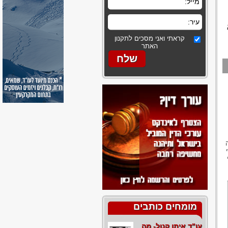
קראתי ואני מסכים לתקנון
האתר
מומחים כותבים
עו"ד איתן קנול- מה