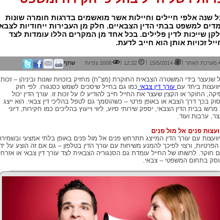
 שנה אלפי חיילים וחיילות אשר מואשמים בדרגות חומרה שונות
דים למשפט בבתי הדין הצבאיים. חלק מן העבירות ייחודיות לצבא
קן שייכות לדין פלילים. בכל אחד מן המקרים הללו עומדות לצד
יל זכויות אותן הוא חייב לדעת.
|
|
|
מערכת האתר
15/5/2014
12:32
2008 צפיות
שתף
ל שנעצר בידי המשטרה הצבאית החוקרת (מצ"ח) מחזיק בזכויות שונות וביניהן – זכות
וועצות ביחד עם
עורך דין צבאי
כמו גם בחייל שיסכים לשמש כסנגורו. לפי חוק
יקה, החוקר או הקצין שעצר את החייל חייב להודיע לו על זכות זו. עורך הדין יכול
וק בכך דרך הצבא או באופן פרטי – כשהוסמך גם לטפל בהליכי דין צבאי. הוא ייצג
מרשו בבית הדין הצבאי, יספק שירותי סיוע, ליווי וייעוץ בהליכים כמו חקירות, דיוני
ר, ערבות ועוד.
ועצות פנים אל מול פנים
וועצות עם עורך הדין המייצג תתרחש פנים אל מול פנים באופן בלתי אמצעי ובשמירה
הפרטיות, ורצוי לפיכך להמנע משיחות עם עורך הדין בטלפון – גם אם זה הוצע על ידי
ם חוקר. לרשותו של החייל עומדת גם הסנגוריה הצבאית לצד עורך דין צבאי או אזרחי
סק בתחום המשפטי – צבאי.