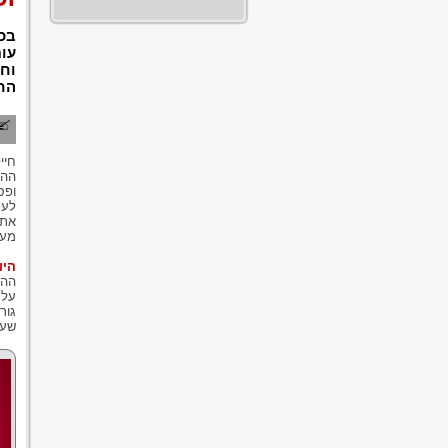
בכל
עומ
וחל
החי
חיי
ההי
ופס
לעס
את 
מעצ
היו
ההי
על 
גור
שעו