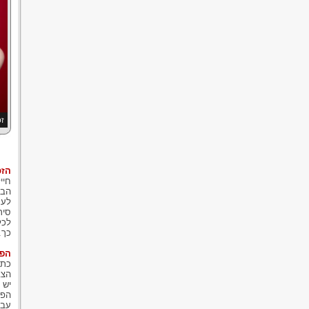
זכ
הזכ
חיי
הבד
לעמ
סיר
לכל
כך.
הפר
כתש
הצב
יש 
הפר
עבי