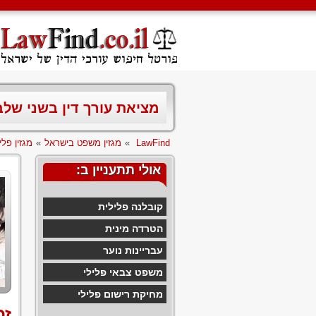
מציאת עורך דין בשני של
LawFind
»
מגזין משפט בישראל
»
מגזין פלי
אולי תתעניין ב:
קובלנה פלילית
הטרדה מינית
עבריינות נוער
משפט צבאי פלילי
מחיקת רישום פלילי
זכ