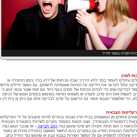
ויות חקירה באשר לחייל
ות לסרב
לים עלולים לעמוד בפני לחץ היררכי שבה נוכחותו של דרג בכיר בזמן החקירה או
יקה עלול לערער את הידיעה על הזכויות שעומדות לרשותם. גם כאשר חיילים נדרשי
וד לבדיקת שתן כדי לבדוק נוכחות של סמים בגוף ויחד עם זאת שוטר צבאי יטען כי
וב לעשות זאת הינו סרוב פקודה או משמעו הודאה בשימוש בסמים ועונש של כניסה
א, הרי שלשוטר הצבאי אסור גם הרישום על סרוב לבדיקה אלא אם ניתן צו בית דין ע
קליטות הצבאית
עים אחוזים מן הנאשמים בבית הדין הצבאי בוחרים להיות מיוצגים על ידי הפרקליטו
אית ("הסנגוריה הצבאית"). ישנה זכאות במספר מקרים לשירותי הסנגוריה הצבאית.
להראות כי הוא תחת חקירה ויש סיכוי שיוגש נגדו
כתב תביעה
– או שכבר הוגש נגדו.
קליטות הצבאית תסייע גם במקרים בהם החשוד מואשם בהטרדה מינית או באופי
רה שעלולה להשפיע גם על המשך השירות בצבא קבע או שהוגש נגד החייל כתב