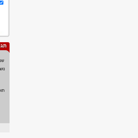
תגו
שם
נוש
תוכ