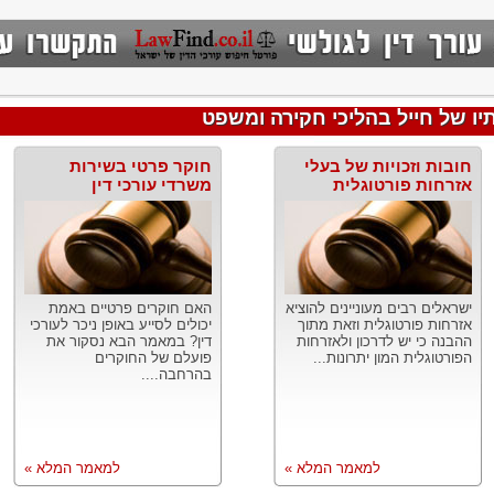
יו של חייל בהליכי חקירה ומשפט
חובות וזכויות של בעלי
חוקר פרטי בשירות
אזרחות פורטוגלית
משרדי עורכי דין
ישראלים רבים מעוניינים להוציא
האם חוקרים פרטיים באמת
אזרחות פורטוגלית וזאת מתוך
יכולים לסייע באופן ניכר לעורכי
ההבנה כי יש לדרכון ולאזרחות
דין? במאמר הבא נסקור את
הפורטוגלית המון יתרונות...
פועלם של החוקרים
בהרחבה....
למאמר המלא »
למאמר המלא »