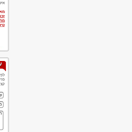
איש
מאמ
זכו
מחל
טיפ
ע
לפנ
פרט
קצר