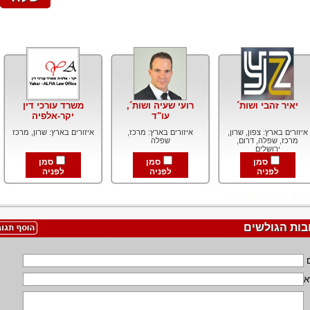
יאיר זהבי ושות´
רועי שעיה ושות´,
משרד עורכי דין
עו"ד
יקר-אלפיה
איזורים בארץ: צפון, שרון,
איזורים בארץ: מרכז,
איזורים בארץ: שרון, מרכז
מרכז, שפלה, דרום,
שפלה
ירושלים
סמן
סמן
סמן
לפניה
לפניה
לפניה
בות הגולשים
א