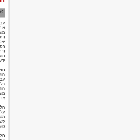
עבו
אות
משר
התק
יאפ
הפי
הית
תוק
ידע
חוק
חוק
עבד
חוד
משר
אדם
הלי
על 
מטע
קשו
משו
חקי