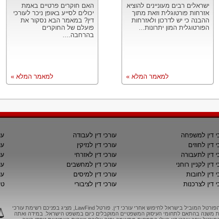
ישראלים רבים מעוניינים להוציא
האם חוקרים פרטיים באמת
אזרחות פורטוגלית וזאת מתוך
יכולים לסייע באופן ניכר לעורכי
ההבנה כי יש לדרכון ולאזרחות
דין? במאמר הבא נסקור את
הפורטוגלית המון יתרונות...
פועלם של החוקרים
בהרחבה....
למאמר המלא »
למאמר המלא »
י דין למשפחה
עורכי דין לעבודה
עו
י דין לחוזים
עורכי דין לנזיקין
עו
י דין לתעבורה
עורכי דין לאזרחי
עו
 דין לקניין רוחני
עורכי דין למחשבים
עו
י דין לחובות
עורכי דין למיסים
עו
י דין לצרכנות
עורכי דין לציבורי
טי
LawFind, הפורטל המוביל בישראל לחיפוש אחרי עורכי דין. פורטל LawFind, מציג בפניכם רשימת עורכי
יות משנה בהתאם לתחומי העיסוק המשפטיים המוקבלים כיום במשפט הישראל. במידה ואתה