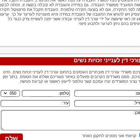
דה והמעסיק פנה למשרד העבודה על מנת לאשר את הפיטורין, העובדת תקבל את
ת המעביד ממשרד העבודה. גם במיידה והעובדת לא קיבלה בקשה זו, זכותה לבקש
ה לפני החקירה, אם לא בוצעה חקירה טלפונית. העובדת תקבל את פרוטוקול חקירת
סיק ויש להגיש את התגובה של העובדת במידה והיא מעוניינת לערער על כך. ערעור
ג זה ראוי שיעשה על ידי עורך דין לענייני עבודה אשר יפנה לעשיית צדק כנגד כל
יפים בהם ניתן לערער ולתבוע פיצוי.
ורכי דין לענייני זכויות נשים
יכם משרדי עורכי דין מובחרים העוסקים בתחום עורכי דין לענייני זכויות נשים. הזינו
יכם, סמנו משרדים הקרובים ופועלים באיזור מגוריכם ושלחו את הטופס. בתוך זמן
 נציגי המשרדים יצרו עמכם קשר טלפוני לייעוץ ראשוני או קביעת פגישה.
קראתי ואני מסכים לתקנון האתר