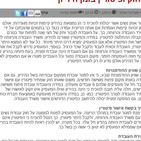
|
|
|
מערכת האתר
1/3/13
12:10
2640 צפיות
שתף
ר אותן נשים אשר יכולות להוכיח כי הן נמצאות בהיריון קיימות זכויות מוגדרות, אולם
ן זכויות קיימות ועומדות אם אותה הריונית עמדה כנגד כך בתנאים שהוכתבו על ידי
ד העבודה והרווחה; כך, על העובדת לצבור ותק של חצי שנה לפחות עוד בטרם
בלה ההחלטה לפיטורין. במידה והפיטורין קשורים להיריון, משרד העבודה והרווחה לא
שר את הפיטורין אלא אם המעסיק ימציא דרכו היתר מיוחד. כל עוד לא הומצא היתר
טורין, העובדת זכאית לעבוד ולקבל שכר כרגיל. בנוסף, המעסיק נדרש לקבל את אות
ר ממשרד העבודה והרווחה גם אם העובדת הינה עובדת זמנית, בעת היותה בהריון פ
ף חוזה העסקתה הזמני, מקום העבודה נסגר וכל העובדים פוטרו או אם המעסיק לא
 על ההיריון אולם נודע לו רק לאחר הפיטורין.
 שוויון ההזדמנויות
 שוויון ההזדמנויות קובע, כי אין לפטר עובדת ממקום עבודתה בשל ההיריון, גם אם
ה באותו מקום פחות משישה חודשים, משום שאותו חוק שמתיר פיטורין עם אישור
בלבד חל על מעסיקים שלהם 6 עובדים ומעלה). במידה והעובדת עובדת פחות משישה
שים, חלה עליה חובה להוכיח כי הינה בהיריון ואילו המעסיק אינו זקוק לאישורו של
ד העבודה לצורך הפיטורין. כמו- כן, במידה והעובדת מועסקת באמצעות חברת כוח
, גם הפסקה זמנית יכולה להיחשב כפיטורין הדורשים אישור משרד העבודה.
ך בקשת אישור פיטורין
מנת לפטר עובדת במהלך הריונה, על המעסיק לפנות לממונה על חוק עבודת נשים
ם משרד העבודה והרווחה, ולקבל היתר פיטורין. כך הנטל להוכיח כי הפיטורין אינם
רים לעובדת היותה בהריון חל עליו. בכל מקרה, יש להכין ראיות להיות העובדת בהריו
ם שממילא המעסיק לא יטען כי עשה כן בשל כך.
רת העובדת