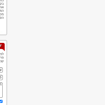
במי
בקש
אות
המע
מסו
הסע
ע
לפנ
פרט
קצר