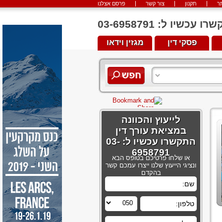
ר
תקנון
צור קשר
פרסם אצלנו
יו ל: 03-6958791
פסקי דין
מגזין וידאו
לייעוץ והכוונה
במציאת עורך דין
התקשרו עכשיו ל: 03-
6958791
או שלחו פרטיכם בטופס הבא
ונציגי הייעוץ שלנו ייצרו עמכם קשר
בהקדם