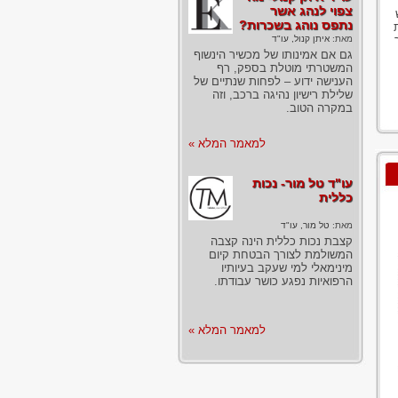
צפוי לנהג אשר
נתפס נוהג בשכרות?
מאת:
איתן קנול, עו"ד
גם אם אמינותו של מכשיר הינשוף
המשטרתי מוטלת בספק, רף
הענישה ידוע – לפחות שנתיים של
שלילת רישיון נהיגה ברכב, וזה
במקרה הטוב.
למאמר המלא »
עו"ד טל מור- נכות
כללית
מאת:
טל מור, עו"ד
קצבת נכות כללית הינה קצבה
המשולמת לצורך הבטחת קיום
מינימאלי למי שעקב בעיותיו
הרפואיות נפגע כושר עבודתו.
למאמר המלא »