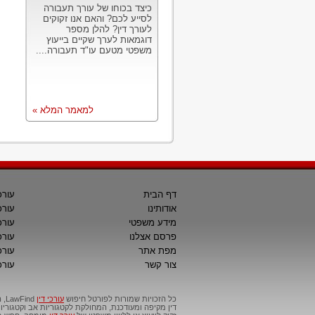
כיצד בכוחו של עורך תעבורה
לסייע לכם? והאם אנו זקוקים
לעורך דין? להלן מספר
דוגמאות לערך שקיים בייעוץ
משפטי מטעם עו"ד תעבורה....
למאמר המלא »
דף הבית
עורכ
אודותינו
עורכ
מידע משפטי
עורכ
פרסם אצלנו
עורכי
מפת אתר
עורכ
צור קשר
עורכ
כל הזכויות שמורות לפורטל חיפוש
עורכי דין
דין מקיפה ומעודכנת, המחולקת לקטגוריות אב וקטגור