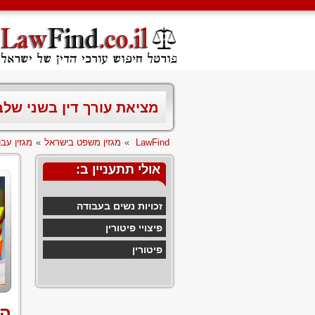
מציאת עורך דין בשני של
LawFind
»
מגזין משפט בישראל
»
מגזין עבו
אולי תתעניין ב:
זכויות נשים בעבודה
פיצויי פיטורין
פיטורין
הח