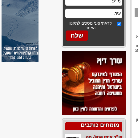
קראתי ואני מסכים לתקנון
האתר
ו
ג
ן
מומחים כותבים
עו"ד איתן קנול- מה