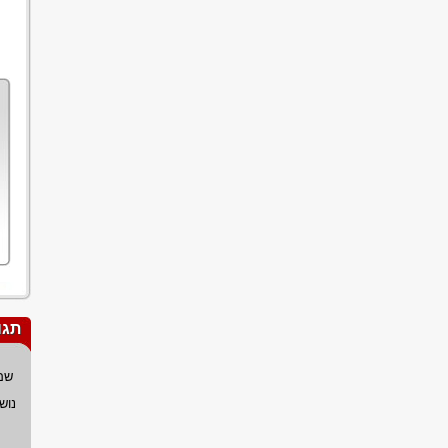
תגו
שם
נוש