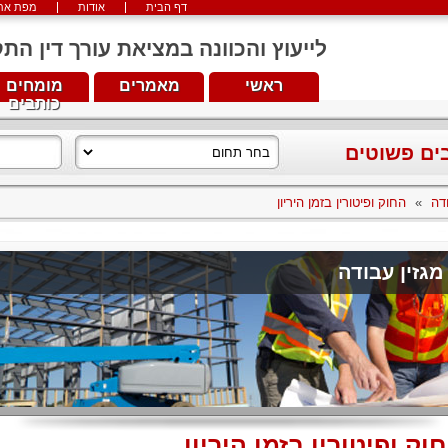
דף הבית
אודות
מפת את
לייעוץ והכוונה במציאת עורך דין התקשרו עכש
ראשי
מאמרים
מומחים
כותבים
בים פשוטים
דה
»
החוק ופיטורין בזמן היריון
מגזין עבודה
וק ופיטורין בזמן היריון