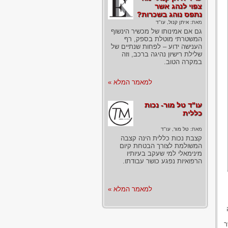
צפוי לנהג אשר
נתפס נוהג בשכרות?
מאת:
איתן קנול, עו"ד
גם אם אמינותו של מכשיר הינשוף
המשטרתי מוטלת בספק, רף
הענישה ידוע – לפחות שנתיים של
שלילת רישיון נהיגה ברכב, וזה
במקרה הטוב.
למאמר המלא »
עו"ד טל מור- נכות
כללית
מאת:
טל מור, עו"ד
קצבת נכות כללית הינה קצבה
המשולמת לצורך הבטחת קיום
מינימאלי למי שעקב בעיותיו
הרפואיות נפגע כושר עבודתו.
למאמר המלא »
ר