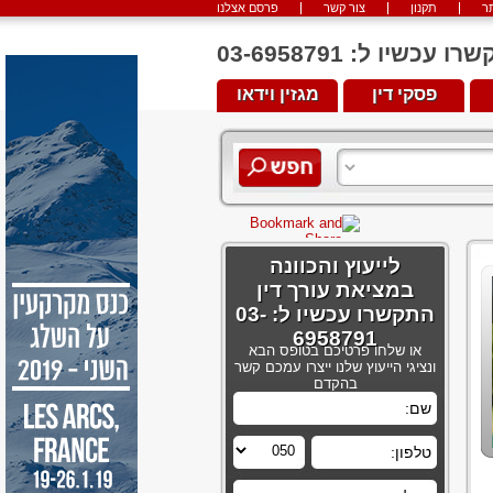
ר
תקנון
צור קשר
פרסם אצלנו
יו ל: 03-6958791
פסקי דין
מגזין וידאו
לייעוץ והכוונה
במציאת עורך דין
התקשרו עכשיו ל: 03-
6958791
או שלחו פרטיכם בטופס הבא
ונציגי הייעוץ שלנו ייצרו עמכם קשר
בהקדם