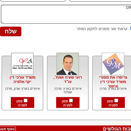
קראתי ואני מסכים לתקנון האתר
גריסרו את מסורי
רועי שעיה ושות´,
משרד עורכי דין
משרד עורכי דין
עו"ד
יקר-אלפיה
וגישור
איזורים בארץ: מרכז
איזורים בארץ: מרכז,
איזורים בארץ: שרון, מרכז
שפלה
סמן
סמן
סמן
לפניה
לפניה
לפניה
בות הגולשים