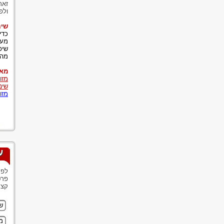
זאת
ולפ
שינ
כדי
מעב
שיפ
מהו
מאמ
מזו
שינו
מזו
ע
לפנ
פרט
קצר