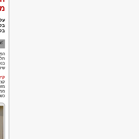
מז
על 
בק
בקש
הפח
תלו
בנכ
שיס
קיז
קצב
מזו
ממק
כשק