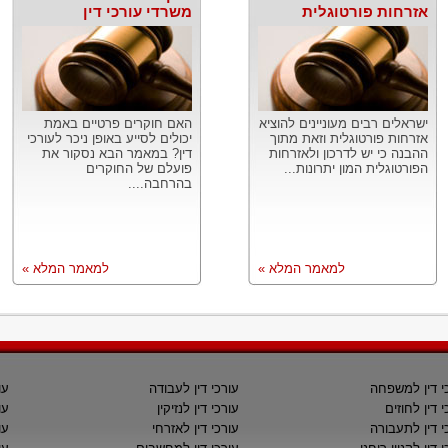
אזרחות פורטוגלית
משרדי עורכי דין
ישראלים רבים מעוניינים להוציא
האם חוקרים פרטיים באמת
אזרחות פורטוגלית וזאת מתוך
יכולים לסייע באופן ניכר לעורכי
ההבנה כי יש לדרכון ולאזרחות
דין? במאמר הבא נסקור את
הפורטוגלית המון יתרונות...
פועלם של החוקרים
בהרחבה....
למאמר המלא »
למאמר המלא »
י דין למשפחה
עורכי דין לעבודה
עו
י דין לחוזים
עורכי דין לנזיקין
עו
י דין לתעבורה
עורכי דין לאזרחי
עו