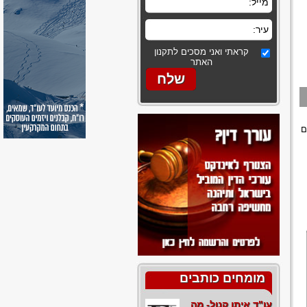
קראתי ואני מסכים לתקנון
האתר
ם
מומחים כותבים
עו"ד איתן קנול- מה