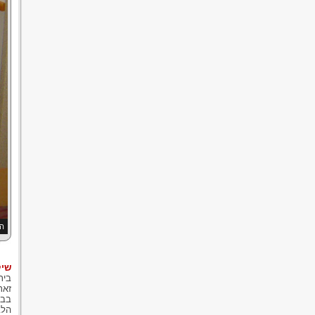
הק
שיק
בית
זאת
בבח
הלב