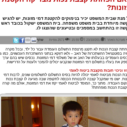
ונות?
מנת שבית המשפט יכיר בנימוקים להקטנת דמי מזונות, יש להגיש
שה מיוחדת בבית משפט משפחה. בית המשפט ישקול בכובד ראש
ה זו בהתחשב במסמכים ובטיעונים שהוצגו לו.
|
|
|
מערכת האתר
23/10/201
15:55
2571 צפיות
שתף
תת קצבת הנכות לא תקטן מרצפת התשלום העומדת עבור כל ילד, ובכל מקרה
יה בפוטנציאל ההשתכרות של האב – ולאו דווקא בנתוני ההשתכרות העכשווים, כמו ג
סים העומדים בבעלותו של האב או של משלמי דמי המזונות. נכסים שיש בהם ערך
פק את בעליו בתשלום דמי המזונות שנקבעו יכולים להמכר ולענות על הדרישות.
וז וניכוי חובות מקצבת ביטוח לאומי
ת הנכות מביטוח לאומי יכולה להיות בסיס התשלום לתשלומים שונים, לרבות דמי
נות. ישנו מי שמקבל קצבה להבטחת הכנסה לתקופה שבה מגיעה לו קצבת נכות
ום העבודה. מתוך כך, המוסד לביטוח לאומי יקזז את דמי המזונות, אולם מה קורה
צבת הנכות מופחתת?