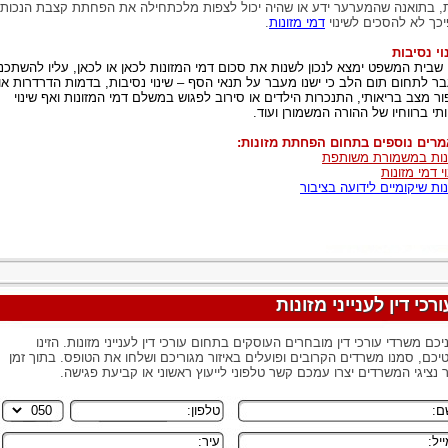
, בתואנה שהמערער ידע או שהיה יכול לצפות מלכתחילה את הפחתת קצבת הנכות,
יכך לא להסכים לשינוי
דמי מזונות
.
וי נסיבות
 שבית המשפט ימצא לנכון לשנות את סכום דמי המזונות לכאן או לכאן, עליו להשתכנ
ר לתחום תום הלב כי ישנו מעבר על תנאי הסף – שינוי נסיבות, בדמות הדרדרות או
ור מצב בריאותי, התנכרות הילדים או סירוב לפגוש במשלם דמי המזונות ואף שינוי
תי ברווחיו של ההורה המשמורן ועוד.
רים נוספים בתחום הפחתת מזונות:
נות במשמורת משותפת
י דמי מזונות
נות שיקומיים לידועה בציבור
ורכי דין לענייני מזונות
יכם משרדי עורכי דין מובחרים העוסקים בתחום עורכי דין לענייני מזונות. הזינו
יכם, סמנו משרדים הקרובים ופועלים באיזור מגוריכם ושלחו את הטופס. בתוך זמן
 נציגי המשרדים יצרו עמכם קשר טלפוני לייעוץ ראשוני או קביעת פגישה.