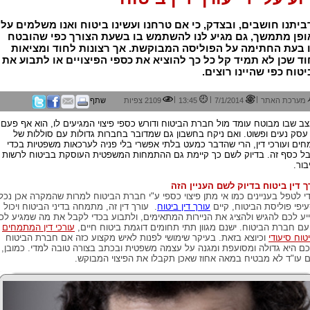
יתנו חושבים, ובצדק, כי אם טרחנו ועשינו ביטוח ואנו משלמים עלי
ופן מתמשך, גם מגיע לנו להשתמש בו בשעת הצורך כפי שהובטח
 בעת החתימה על הפוליסה המבוקשת. אך רצונות לחוד ומציאות
ד שכן לא תמיד קל כל כך להוציא את כספי הפיצויים או לתבוע את
טוח כפי שהיינו רוצים.
|
|
|
מערכת האתר
7/1/2014
13:45
2109 צפיות
שתף
ב שבו מבוטח עומד מול חברת הביטוח ודורש כספי פיצוי המגיעים לו, הוא אף פעם
עסק נעים ופשוט. ואם ניקח בחשבון גם שמדובר בחברות גדולות עם סוללות של
חים ועורכי דין, הרי שהדבר כמעט בלתי אפשרי בלי פניה לערכאות משפטיות בכדי
ל כסף זה. בדיוק לשם כך קיימת גם ההתמחות המשפטית העוסקת בביטוח לרשות
בור.
ך דין ביטוח בדיוק לשם העניין הזה
י לטפל בעניינים כמו אי מתן פיצוי כספי ע"י חברת הביטוח למרות שהמקרה אכן נכל
יפי פוליסת הביטוח, קיים
עורך דין ביטוח
. עורך דין זה, מתמחה בדיני הביטוח ויכול
יע לכם להגיש ולהציג את הניירות המתאימים, ולתבוע בכדי לקבל את מה שמגיע לכ
ם חברת הביטוח. ישנם מגוון תתי תחומים דוגמת ביטוח חיים,
עורכי דין המתמחים
טוח סיעודי
וכיוצא בזאת. בעיקר שימושי לפנות לאיש מקצוע כזה אם חברת הביטוח
ם היא גדולה ומסועפת ומגנה על עצמה משפטית ובכתב בצורה טובה למדי. כמובן,
 עו"ד לא מבטיח במאה אחוז שאכן תקבלו את הפיצוי המבוקש.