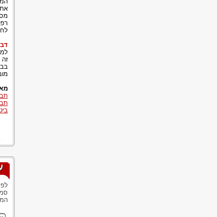
המק
את 
מסמ
רפו
לחל
דבר
למר
זה 
בבי
מוב
מאמ
תבי
תבי
ביט
ע
לפנ
סמנ
המש