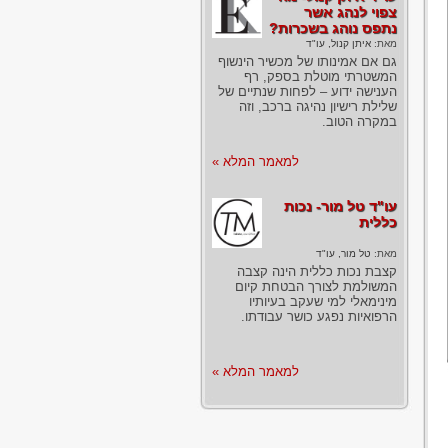
צפוי לנהג אשר
נתפס נוהג בשכרות?
מאת:
איתן קנול, עו"ד
גם אם אמינותו של מכשיר הינשוף
המשטרתי מוטלת בספק, רף
הענישה ידוע – לפחות שנתיים של
שלילת רישיון נהיגה ברכב, וזה
במקרה הטוב.
למאמר המלא »
עו"ד טל מור- נכות
כללית
מאת:
טל מור, עו"ד
קצבת נכות כללית הינה קצבה
המשולמת לצורך הבטחת קיום
מינימאלי למי שעקב בעיותיו
הרפואיות נפגע כושר עבודתו.
למאמר המלא »