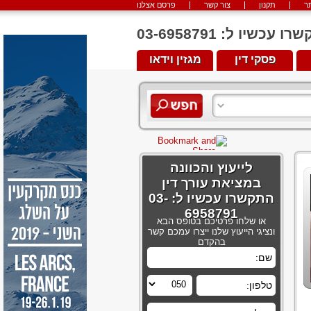
ר
תקנון
צור קשר
פרסם אצלנו
יו ל: 03-6958791
פסקי דין
מגזין וידאו
לייעוץ והכוונה
במציאת עורך דין
התקשרו עכשיו ל: 03-
6958791
או שלחו פרטיכם בטופס הבא
ונציגי הייעוץ שלנו ייצרו עמכם קשר
בהקדם